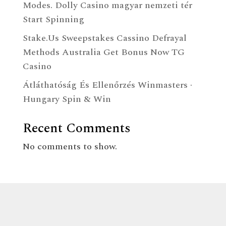
Modes. Dolly Casino magyar nemzeti tér
Start Spinning
Stake.Us Sweepstakes Cassino Defrayal
Methods Australia Get Bonus Now TG
Casino
Átláthatóság És Ellenőrzés Winmasters ·
Hungary Spin & Win
Recent Comments
No comments to show.