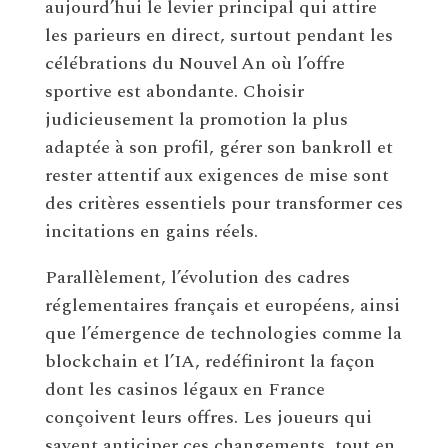
aujourd’hui le levier principal qui attire
les parieurs en direct, surtout pendant les
célébrations du Nouvel An où l’offre
sportive est abondante. Choisir
judicieusement la promotion la plus
adaptée à son profil, gérer son bankroll et
rester attentif aux exigences de mise sont
des critères essentiels pour transformer ces
incitations en gains réels.
Parallèlement, l’évolution des cadres
réglementaires français et européens, ainsi
que l’émergence de technologies comme la
blockchain et l’IA, redéfiniront la façon
dont les casinos légaux en France
conçoivent leurs offres. Les joueurs qui
savent anticiper ces changements, tout en