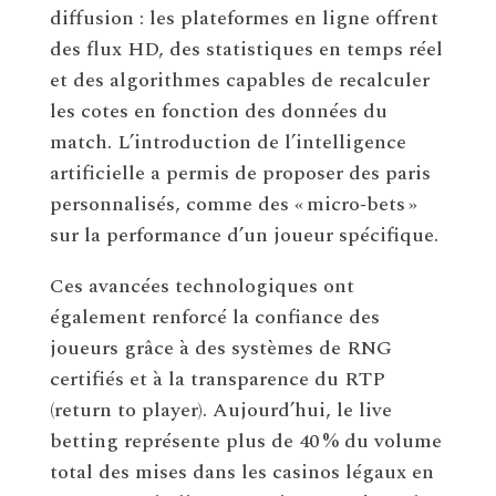
diffusion : les plateformes en ligne offrent
des flux HD, des statistiques en temps réel
et des algorithmes capables de recalculer
les cotes en fonction des données du
match. L’introduction de l’intelligence
artificielle a permis de proposer des paris
personnalisés, comme des « micro‑bets »
sur la performance d’un joueur spécifique.
Ces avancées technologiques ont
également renforcé la confiance des
joueurs grâce à des systèmes de RNG
certifiés et à la transparence du RTP
(return to player). Aujourd’hui, le live
betting représente plus de 40 % du volume
total des mises dans les casinos légaux en