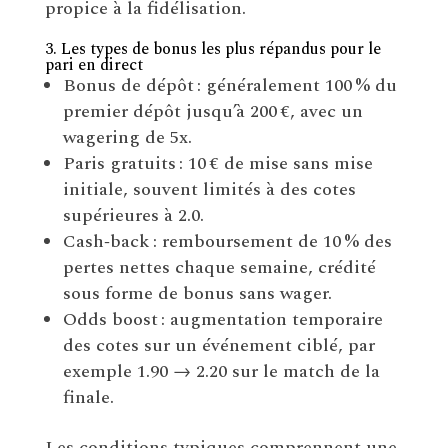
propice à la fidélisation.
3. Les types de bonus les plus répandus pour le
pari en direct
Bonus de dépôt : généralement 100 % du
premier dépôt jusqu’à 200 €, avec un
wagering de 5x.
Paris gratuits : 10 € de mise sans mise
initiale, souvent limités à des cotes
supérieures à 2.0.
Cash‑back : remboursement de 10 % des
pertes nettes chaque semaine, crédité
sous forme de bonus sans wager.
Odds boost : augmentation temporaire
des cotes sur un événement ciblé, par
exemple 1.90 → 2.20 sur le match de la
finale.
Les conditions typiques comprennent une