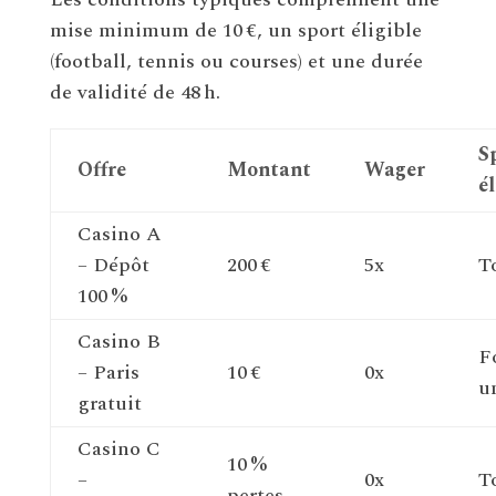
mise minimum de 10 €, un sport éligible
(football, tennis ou courses) et une durée
de validité de 48 h.
Sp
Offre
Montant
Wager
él
Casino A
– Dépôt
200 €
5x
T
100 %
Casino B
F
– Paris
10 €
0x
u
gratuit
Casino C
10 %
–
0x
T
pertes