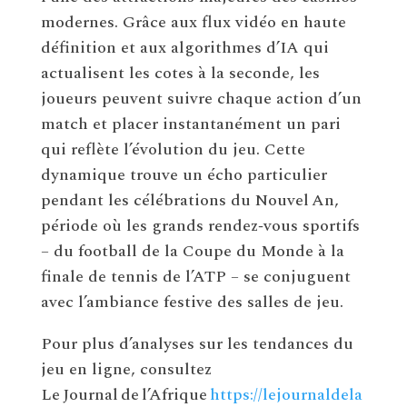
modernes. Grâce aux flux vidéo en haute
définition et aux algorithmes d’IA qui
actualisent les cotes à la seconde, les
joueurs peuvent suivre chaque action d’un
match et placer instantanément un pari
qui reflète l’évolution du jeu. Cette
dynamique trouve un écho particulier
pendant les célébrations du Nouvel An,
période où les grands rendez‑vous sportifs
– du football de la Coupe du Monde à la
finale de tennis de l’ATP – se conjuguent
avec l’ambiance festive des salles de jeu.
Pour plus d’analyses sur les tendances du
jeu en ligne, consultez
Le Journal de l’Afrique
https://lejournaldela