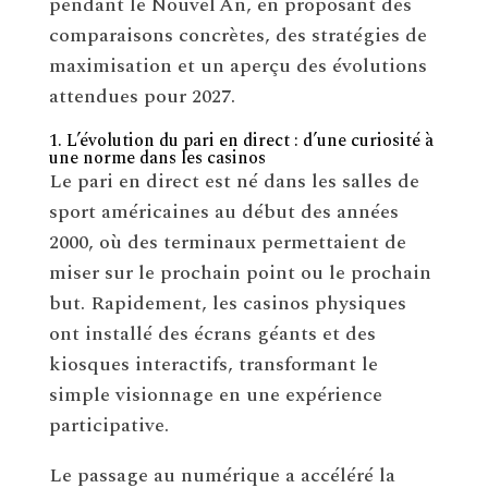
pendant le Nouvel An, en proposant des
comparaisons concrètes, des stratégies de
maximisation et un aperçu des évolutions
attendues pour 2027.
1. L’évolution du pari en direct : d’une curiosité à
une norme dans les casinos
Le pari en direct est né dans les salles de
sport américaines au début des années
2000, où des terminaux permettaient de
miser sur le prochain point ou le prochain
but. Rapidement, les casinos physiques
ont installé des écrans géants et des
kiosques interactifs, transformant le
simple visionnage en une expérience
participative.
Le passage au numérique a accéléré la