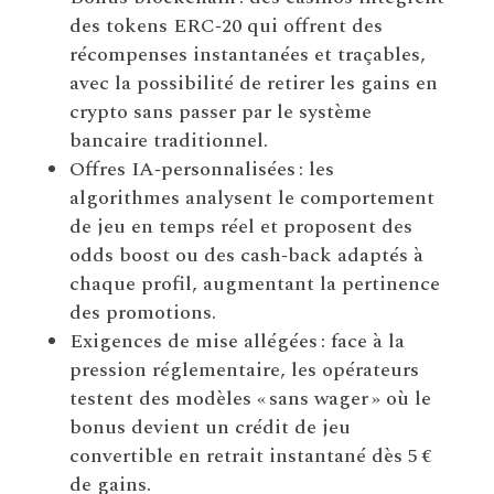
des tokens ERC‑20 qui offrent des
récompenses instantanées et traçables,
avec la possibilité de retirer les gains en
crypto sans passer par le système
bancaire traditionnel.
Offres IA‑personnalisées : les
algorithmes analysent le comportement
de jeu en temps réel et proposent des
odds boost ou des cash‑back adaptés à
chaque profil, augmentant la pertinence
des promotions.
Exigences de mise allégées : face à la
pression réglementaire, les opérateurs
testent des modèles « sans wager » où le
bonus devient un crédit de jeu
convertible en retrait instantané dès 5 €
de gains.