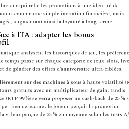
ducteur qui relie les promotions à une identité de
 bonus comme une simple incitation financière, mais
gée, augmentant ainsi la loyauté à long terme.
âce à l’IA : adapter les bonus
fil
atique analysent les historiques de jeu, les préféren
e temps passé sur chaque catégorie de jeux (slots, liv
t de générer des offres d’anniversaire ultra‑ciblées.
lièrement sur des machines à sous à haute volatilité 
tours gratuits avec un multiplicateur de gain, tandis
nce (RTP 99 %) se verra proposer un cash‑back de 25 % 
 pertinence accrue : le joueur perçoit la promotion
a valeur perçue de 35 % en moyenne selon les tests A