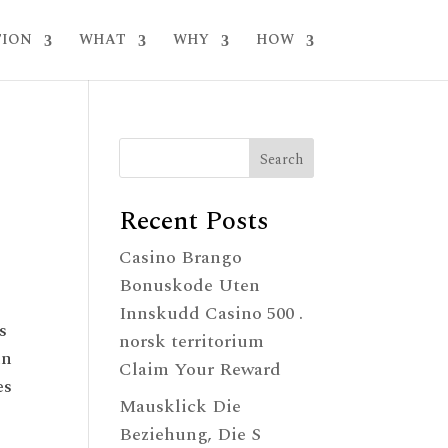
TION
WHAT
WHY
HOW
Search
Recent Posts
Casino Brango
Bonuskode Uten
Innskudd Casino 500 .
s
norsk territorium
un
Claim Your Reward
es
Mausklick Die
Beziehung, Die S