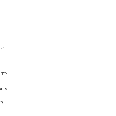
ces
e
(RTP
sans
/B