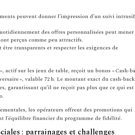
ements peuvent donner l’impression d’un suivi intrusif
quotidiennement des offres personnalisées peut mener
 sont perçus comme peu attractifs.
 être transparents et respecter les exigences de
», actif sur les jeux de table, reçoit un bonus « Cash‑b
ersaire », valable 72 h. Le montant exact du cash‑back
es, garantissant qu’il ne reçoit pas plus que ce qui est
o.
mentales, les opérateurs offrent des promotions qui
nt l’équilibre financier du programme de fidélité.
ociales : parrainages et challenges