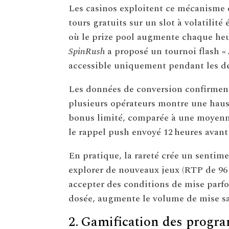
Les casinos exploitent ce mécanisme e
tours gratuits sur un slot à volatilité
où le prize pool augmente chaque heure
SpinRush
a proposé un tournoi flash « 
accessible uniquement pendant les deu
Les données de conversion confirment 
plusieurs opérateurs montre une haus
bonus limité, comparée à une moyenn
le rappel push envoyé 12 heures avant
En pratique, la rareté crée un sentim
explorer de nouveaux jeux (RTP de 96 %
accepter des conditions de mise parfo
dosée, augmente le volume de mise san
2. Gamification des program