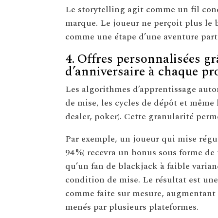
Le storytelling agit comme un fil con
marque. Le joueur ne perçoit plus le
comme une étape d’une aventure parta
4. Offres personnalisées gr
d’anniversaire à chaque pro
Les algorithmes d’apprentissage autom
de mise, les cycles de dépôt et même l
dealer, poker). Cette granularité perme
Par exemple, un joueur qui mise régu
94 %) recevra un bonus sous forme de 
qu’un fan de blackjack à faible varia
condition de mise. Le résultat est une
comme faite sur mesure, augmentant l
menés par plusieurs plateformes.