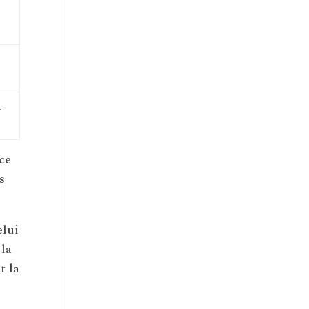
à
ce
s
elui
 la
t la