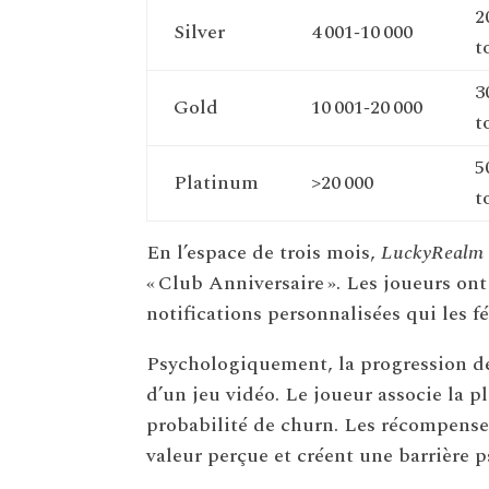
2
Silver
4 001‑10 000
t
3
Gold
10 001‑20 000
t
5
Platinum
>20 000
t
En l’espace de trois mois,
LuckyRealm
« Club Anniversaire ». Les joueurs on
notifications personnalisées qui les 
Psychologiquement, la progression de 
d’un jeu vidéo. Le joueur associe la p
probabilité de churn. Les récompenses
valeur perçue et créent une barrière 