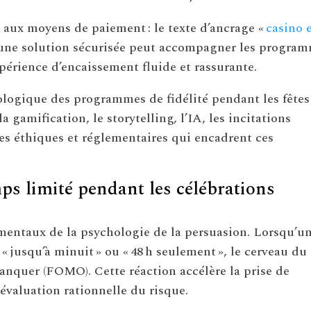
d aux moyens de paiement : le texte d’ancrage «
casino 
une solution sécurisée peut accompagner les progra
xpérience d’encaissement fluide et rassurante.
ologique des programmes de fidélité pendant les fêtes
la gamification, le storytelling, l’IA, les incitations
ces éthiques et réglementaires qui encadrent ces
emps limité pendant les célébrations
amentaux de la psychologie de la persuasion. Lorsqu’u
 jusqu’à minuit » ou « 48 h seulement », le cerveau du
anquer (FOMO). Cette réaction accélère la prise de
évaluation rationnelle du risque.