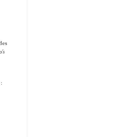
e
des
o’s
: