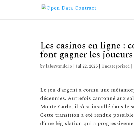
Les casinos en ligne : 
font gagner les joueurs
by
labs@tmdc.io
|
Jul 22, 2025
|
Uncategorized
|
Le jeu d’argent a connu une métamorp
décennies. Autrefois cantonné aux sal
Monte‑Carlo, il s’est installé dans l
Cette transition a été rendue possible
d’une législation qui a progressiveme