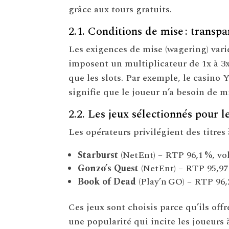
grâce aux tours gratuits.
2.1. Conditions de mise : transpa
Les exigences de mise (wagering) varie
imposent un multiplicateur de 1x à 3x 
que les slots. Par exemple, le casino 
signifie que le joueur n’a besoin de mi
2.2. Les jeux sélectionnés pour l
Les opérateurs privilégient des titres 
Starburst
(NetEnt) – RTP 96,1 %, vola
Gonzo’s Quest
(NetEnt) – RTP 95,97
Book of Dead
(Play’n GO) – RTP 96,2
Ces jeux sont choisis parce qu’ils offr
une popularité qui incite les joueurs à