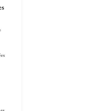
es
e
ées
e
x
es.