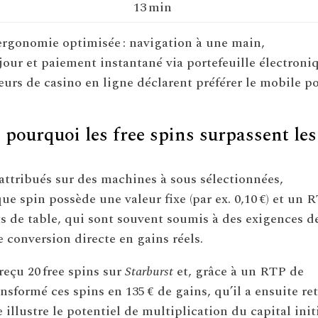
13 min
 ergonomie optimisée : navigation à une main,
jour et paiement instantané via portefeuille électroni
eurs de casino en ligne déclarent préférer le mobile p
 pourquoi les free spins surpassent les
 attribués sur des machines à sous sélectionnées,
e spin possède une valeur fixe (par ex. 0,10 €) et un 
s de table, qui sont souvent soumis à des exigences d
e conversion directe en gains réels.
reçu 20 free spins sur
Starburst
et, grâce à un RTP de
nsformé ces spins en 135 € de gains, qu’il a ensuite ret
 illustre le potentiel de multiplication du capital init