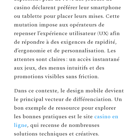
casino déclarent préférer leur smartphone
ou tablette pour placer leurs mises. Cette
mutation impose aux opérateurs de
repenser l’expérience utilisateur (UX) afin
de répondre à des exigences de rapidité,
d’ergonomie et de personnalisation. Les
attentes sont claires : un accès instantané
aux jeux, des menus intuitifs et des
promotions visibles sans friction.
Dans ce contexte, le design mobile devient
le principal vecteur de différenciation. Un
bon exemple de ressource pour explorer
les bonnes pratiques est le site
casino en
ligne
, qui recense de nombreuses
solutions techniques et créatives.