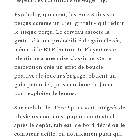
respect des conditions de wagering.
Psychologiquement, les Free Spins sont
perçus comme un « jeu gratuit » qui réduit
le risque perçu. Le cerveau associe la
gratuité à une probabilité de gain élevée,
même si le RTP (Return to Player) reste
identique à une mise classique. Cette
perception crée un effet de boucle
positive : le joueur s’engage, obtient un
gain potentiel, puis continue de jouer
pour exploiter le bonus.
Sur mobile, les Free Spins sont intégrés de
plusieurs manières : pop‑up contextuel
après le dépôt, tableau de bord dédié où le
compteur défile, ou notification push qui