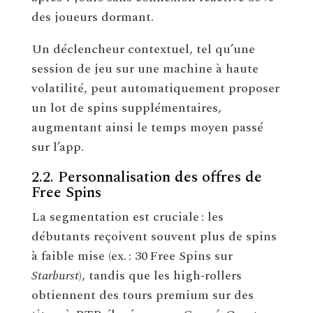
des joueurs dormant.
Un déclencheur contextuel, tel qu’une
session de jeu sur une machine à haute
volatilité, peut automatiquement proposer
un lot de spins supplémentaires,
augmentant ainsi le temps moyen passé
sur l’app.
2.2. Personnalisation des offres de
Free Spins
La segmentation est cruciale : les
débutants reçoivent souvent plus de spins
à faible mise (ex. : 30 Free Spins sur
Starburst
), tandis que les high‑rollers
obtiennent des tours premium sur des