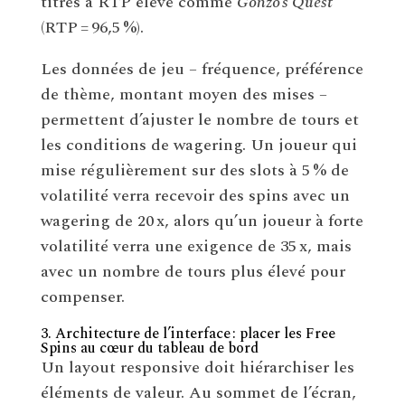
titres à RTP élevé comme
Gonzo’s Quest
(RTP = 96,5 %).
Les données de jeu – fréquence, préférence
de thème, montant moyen des mises –
permettent d’ajuster le nombre de tours et
les conditions de wagering. Un joueur qui
mise régulièrement sur des slots à 5 % de
volatilité verra recevoir des spins avec un
wagering de 20 x, alors qu’un joueur à forte
volatilité verra une exigence de 35 x, mais
avec un nombre de tours plus élevé pour
compenser.
3. Architecture de l’interface : placer les Free
Spins au cœur du tableau de bord
Un layout responsive doit hiérarchiser les
éléments de valeur. Au sommet de l’écran,