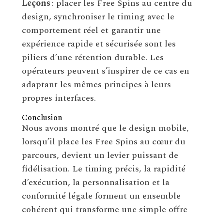
Leçons
: placer les Free Spins au centre du
design, synchroniser le timing avec le
comportement réel et garantir une
expérience rapide et sécurisée sont les
piliers d’une rétention durable. Les
opérateurs peuvent s’inspirer de ce cas en
adaptant les mêmes principes à leurs
propres interfaces.
Conclusion
Nous avons montré que le design mobile,
lorsqu’il place les Free Spins au cœur du
parcours, devient un levier puissant de
fidélisation. Le timing précis, la rapidité
d’exécution, la personnalisation et la
conformité légale forment un ensemble
cohérent qui transforme une simple offre