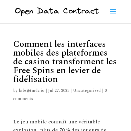
Comment les interfaces
mobiles des plateformes
de casino transforment les
Free Spins en levier de
fidélisation
by
labs@tmdc.io
|
Jul 27, 2025
|
Uncategorized
|
0
comments
Le jeu mobile connaît une véritable
explosion : plus de 70 % des joueurs de