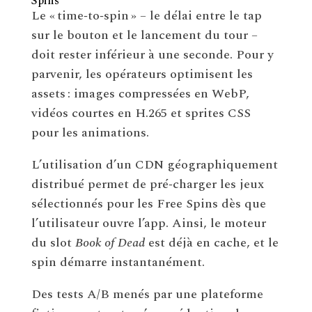
Spins
Le « time‑to‑spin » – le délai entre le tap
sur le bouton et le lancement du tour –
doit rester inférieur à une seconde. Pour y
parvenir, les opérateurs optimisent les
assets : images compressées en WebP,
vidéos courtes en H.265 et sprites CSS
pour les animations.
L’utilisation d’un CDN géographiquement
distribué permet de pré‑charger les jeux
sélectionnés pour les Free Spins dès que
l’utilisateur ouvre l’app. Ainsi, le moteur
du slot
Book of Dead
est déjà en cache, et le
spin démarre instantanément.
Des tests A/B menés par une plateforme