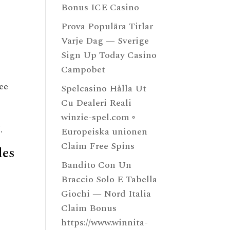
Bonus ICE Casino
Prova Populära Titlar
Varje Dag — Sverige
Sign Up Today Casino
Campobet
ree
Spelcasino Hålla Ut
Cu Dealeri Reali
winzie-spel.com ◦
.
Europeiska unionen
Claim Free Spins
des
Bandito Con Un
Braccio Solo E Tabella
Giochi — Nord Italia
Claim Bonus
https://www.winnita-