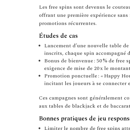
Les free spins sont devenus le couteau
offrant une première expérience sans r
promotions récurrentes.
Études de cas
Lancement d’une nouvelle table de ro
inscrits, chaque spin accompagné d’
Bonus de bienvenue : 50 % de free s
exigence de mise de 20 x le montan
Promotion ponctuelle : « Happy Hour 
incitant les joueurs à se connecter e
Ces campagnes sont généralement cond
aux tables de blackjack et de baccarat
Bonnes pratiques de jeu respons
Limiter le nombre de free spins att