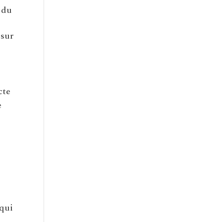
 du
 sur
cte
e
 qui