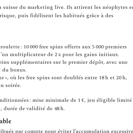
 suisse du marketing live. Ils attirent les néophytes e
isque, puis fidélisent les habitués grâce à des
ulette : 10 000 free spins offerts aux 5 000 premiers
un multiplicateur de 2 x pour les gains initiaux.
pins supplémentaires sur le premier dépôt, avec une
t du bonus.
», où les free spins sont doublés entre 18 h et 20 h,
n soirée.
itionnées : mise minimale de 1 €, jeu éligible limité
, durée de validité de 48 h.
able
ribués par compte pour éviter l’accumulation excessive