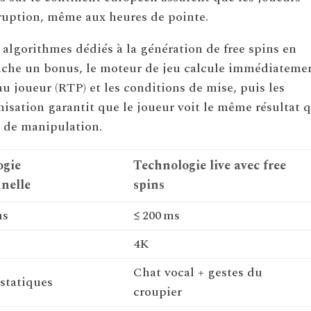
erruption, même aux heures de pointe.
algorithmes dédiés à la génération de free spins en
nche un bonus, le moteur de jeu calcule immédiateme
au joueur (RTP) et les conditions de mise, puis les
nisation garantit que le joueur voit le même résultat 
n de manipulation.
ogie
Technologie live avec free
nnelle
spins
ms
≤ 200 ms
4K
Chat vocal + gestes du
statiques
croupier