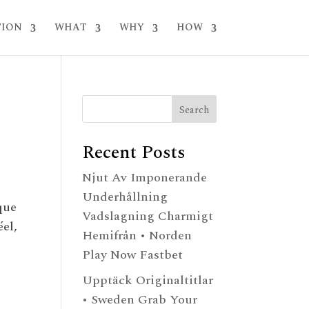
TION
WHAT
WHY
HOW
Search
Recent Posts
Njut Av Imponerande
Underhållning
que
Vadslagning Charmigt
éel,
Hemifrån • Norden
Play Now Fastbet
Upptäck Originaltitlar
• Sweden Grab Your