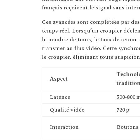
français reçoivent le signal sans int
Ces avancées sont complétées par des 
temps réel. Lorsqu’un croupier décle
le nombre de tours, le taux de retour 
transmet au flux vidéo. Cette synchro
le croupier, éliminant toute suspicio
Technol
Aspect
traditio
Latence
500‑800 
Qualité vidéo
720 p
Interaction
Boutons 