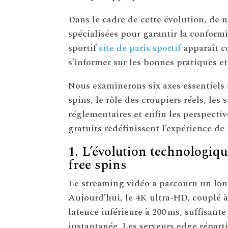
Dans le cadre de cette évolution, de 
spécialisées pour garantir la conformit
sportif
site de paris sportif
apparaît c
s’informer sur les bonnes pratiques et 
Nous examinerons six axes essentiels :
spins, le rôle des croupiers réels, les
réglementaires et enfin les perspect
gratuits redéfinissent l’expérience de 
1. L’évolution technologiqu
free spins
Le streaming vidéo a parcouru un lon
Aujourd’hui, le 4K ultra‑HD, couplé
latence inférieure à 200 ms, suffisan
instantanée. Les serveurs edge répart