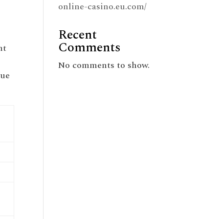
online-casino.eu.com/
Recent
Comments
nt
No comments to show.
que