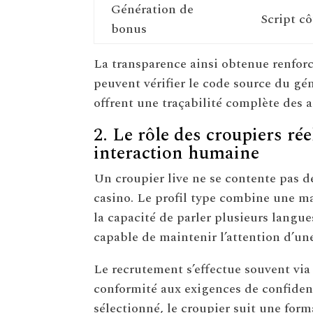
Génération de
Script cô
bonus
La transparence ainsi obtenue renforce
peuvent vérifier le code source du gén
offrent une traçabilité complète des a
2. Le rôle des croupiers ré
interaction humaine
Un croupier live ne se contente pas de
casino. Le profil type combine une maî
la capacité de parler plusieurs langue
capable de maintenir l’attention d’une
Le recrutement s’effectue souvent via 
conformité aux exigences de confident
sélectionné, le croupier suit une forma