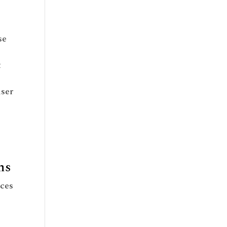
se
t
iser
ins
nces