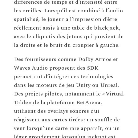
différences de temps et d’intensité entre
les oreilles. Lorsqu’il est combiné à l’audio
spatialisé, le joueur a l’impression d’être
réellement assis à une table de blackjack,
avec le cliquetis des jetons qui provient de
la droite et le bruit du croupier à gauche.
Des fournisseurs comme Dolby Atmos et
Waves Audio proposent des SDK
permettant d’intégrer ces technologies
dans les moteurs de jeu Unity ou Unreal.
Des projets pilotes, notamment le « Virtual
Table » de la plateforme BetArena,
utilisent des overlays sonores qui
réagissent aux cartes tirées : un souffle de
vent lorsqu’une carte rare apparaît, ou un
léger grondement lorsqu’un jackpot est