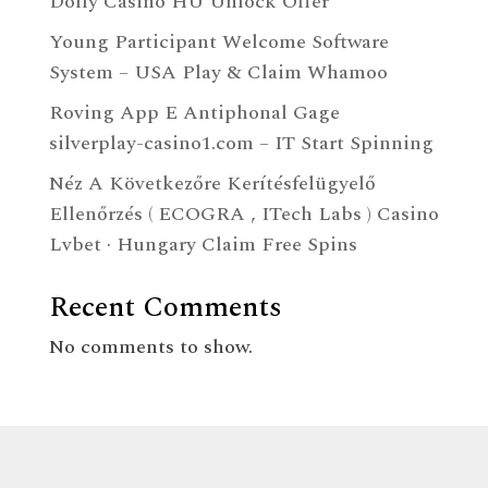
Dolly Casino HU Unlock Offer
Young Participant Welcome Software
System – USA Play & Claim Whamoo
Roving App E Antiphonal Gage
silverplay-casino1.com – IT Start Spinning
Néz A Következőre Kerítésfelügyelő
Ellenőrzés ( ECOGRA , ITech Labs ) Casino
Lvbet · Hungary Claim Free Spins
Recent Comments
No comments to show.