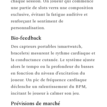
chaque session. Un joueur qui commence
une partie de slots verra une composition
exclusive, évitant la fatigue auditive et
renforçant le sentiment de
personnalisation.
Bio‑feedback
Des capteurs portables (smartwatch,
bracelets) mesurent le rythme cardiaque et
la conductance cutanée. Le système ajuste
alors le tempo ou la profondeur du basses
en fonction du niveau d’excitation du
joueur. Un pic de fréquence cardiaque
déclenche un ralentissement du BPM,
incitant le joueur à calmer son jeu.
Prévisions de marché