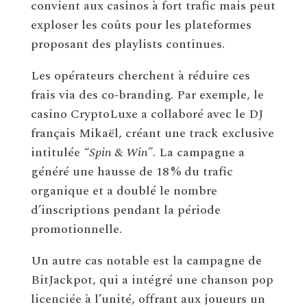
convient aux casinos à fort trafic mais peut
exploser les coûts pour les plateformes
proposant des playlists continues.
Les opérateurs cherchent à réduire ces
frais via des co‑branding. Par exemple, le
casino CryptoLuxe a collaboré avec le DJ
français Mikaël, créant une track exclusive
intitulée
“Spin & Win”
. La campagne a
généré une hausse de 18 % du trafic
organique et a doublé le nombre
d’inscriptions pendant la période
promotionnelle.
Un autre cas notable est la campagne de
BitJackpot, qui a intégré une chanson pop
licenciée à l’unité, offrant aux joueurs un