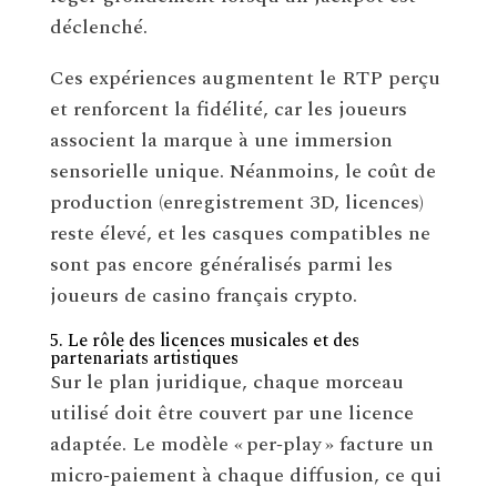
déclenché.
Ces expériences augmentent le RTP perçu
et renforcent la fidélité, car les joueurs
associent la marque à une immersion
sensorielle unique. Néanmoins, le coût de
production (enregistrement 3D, licences)
reste élevé, et les casques compatibles ne
sont pas encore généralisés parmi les
joueurs de casino français crypto.
5. Le rôle des licences musicales et des
partenariats artistiques
Sur le plan juridique, chaque morceau
utilisé doit être couvert par une licence
adaptée. Le modèle « per‑play » facture un
micro‑paiement à chaque diffusion, ce qui