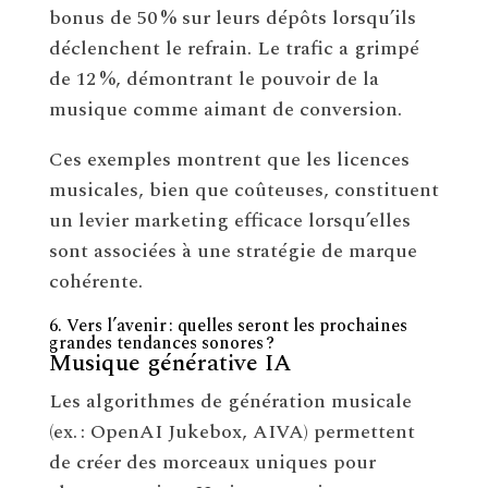
bonus de 50 % sur leurs dépôts lorsqu’ils
déclenchent le refrain. Le trafic a grimpé
de 12 %, démontrant le pouvoir de la
musique comme aimant de conversion.
Ces exemples montrent que les licences
musicales, bien que coûteuses, constituent
un levier marketing efficace lorsqu’elles
sont associées à une stratégie de marque
cohérente.
6. Vers l’avenir : quelles seront les prochaines
grandes tendances sonores ?
Musique générative IA
Les algorithmes de génération musicale
(ex. : OpenAI Jukebox, AIVA) permettent
de créer des morceaux uniques pour