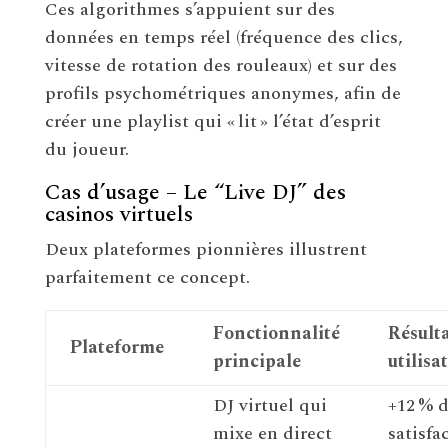
Ces algorithmes s’appuient sur des
données en temps réel (fréquence des clics,
vitesse de rotation des rouleaux) et sur des
profils psychométriques anonymes, afin de
créer une playlist qui « lit » l’état d’esprit
du joueur.
Cas d’usage – Le “Live DJ” des
casinos virtuels
Deux plateformes pionnières illustrent
parfaitement ce concept.
Fonctionnalité
Résult
Plateforme
principale
utilisa
DJ virtuel qui
+12 % 
mixe en direct
satisfa