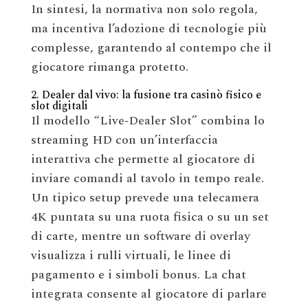
In sintesi, la normativa non solo regola,
ma incentiva l’adozione di tecnologie più
complesse, garantendo al contempo che il
giocatore rimanga protetto.
2. Dealer dal vivo: la fusione tra casinò fisico e
slot digitali
Il modello “Live‑Dealer Slot” combina lo
streaming HD con un’interfaccia
interattiva che permette al giocatore di
inviare comandi al tavolo in tempo reale.
Un tipico setup prevede una telecamera
4K puntata su una ruota fisica o su un set
di carte, mentre un software di overlay
visualizza i rulli virtuali, le linee di
pagamento e i simboli bonus. La chat
integrata consente al giocatore di parlare