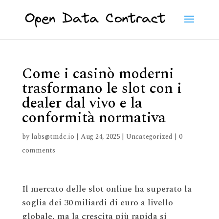
Come i casinò moderni
trasformano le slot con i
dealer dal vivo e la
conformità normativa
by
labs@tmdc.io
|
Aug 24, 2025
|
Uncategorized
|
0
comments
Il mercato delle slot online ha superato la
soglia dei 30 miliardi di euro a livello
globale, ma la crescita più rapida si