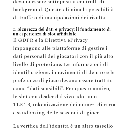
devono essere sottoposti a controlli di
background. Questo elimina la possibilità
di truffe o di manipolazioni dei risultati.
3. Sicurezza dei dati e privacy: il fondamento di
un’esperienza di slot affidabile
Il GDPR e la Direttiva ePrivacy
impongono alle piattaforme di gestire i
dati personali dei giocatori con il più alto
livello di protezione. Le informazioni di
identificazione, i movimenti di denaro e le
preferenze di gioco devono essere trattate
come “dati sensibili”. Per questo motivo,
le slot con dealer dal vivo adottano
TLS 1.3, tokenizzazione dei numeri di carta
e sandboxing delle sessioni di gioco.
La verifica dell’identità è un altro tassello