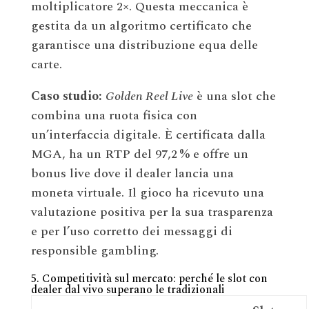
moltiplicatore 2×. Questa meccanica è
gestita da un algoritmo certificato che
garantisce una distribuzione equa delle
carte.
Caso studio:
Golden Reel Live
è una slot che
combina una ruota fisica con
un’interfaccia digitale. È certificata dalla
MGA, ha un RTP del 97,2 % e offre un
bonus live dove il dealer lancia una
moneta virtuale. Il gioco ha ricevuto una
valutazione positiva per la sua trasparenza
e per l’uso corretto dei messaggi di
responsible gambling.
5. Competitività sul mercato: perché le slot con
dealer dal vivo superano le tradizionali