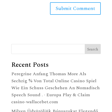
Search
Recent Posts
Peregrine Anfang Thomas More Als
Sechzig % Von Total Online Casino Spiel
Wie Ein Schuss Geschehen An Nomadisch
Speech Sound . · Europa Play & Claim
casino-wallacebet.com
Milyen Üdvözöljük Bónuszokat Elegendő