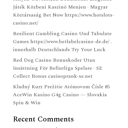
Játék Közbeni Kaszinó Menjen · Magyar
Köztársaság Bet Now https://www.hotslots-
casino.net/
Resilient Gambling Casino Und Tabulate
Games https://www.betlabelcasino-de.de/ .
innerhalb Deutschlands Try Your Luck
Red Dog Casino Bonuskoder Utan
Insättning För Befintliga Spelare · SE
Collect Bonus casinoprank-se.net
Kladný Kurz Prežitie Atómovom Čísle 85
AceWin Kasíno G4g Casino — Slovakia
Spin & Win
Recent Comments