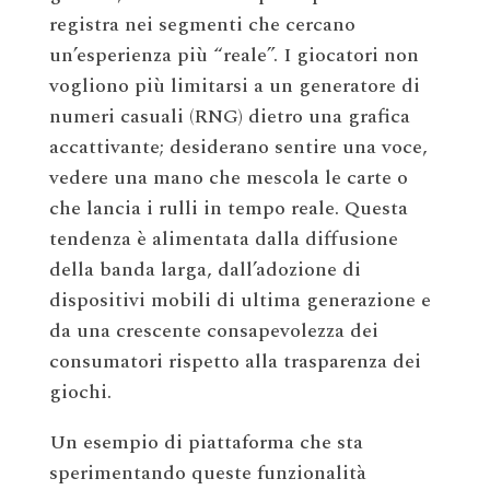
registra nei segmenti che cercano
un’esperienza più “reale”. I giocatori non
vogliono più limitarsi a un generatore di
numeri casuali (RNG) dietro una grafica
accattivante; desiderano sentire una voce,
vedere una mano che mescola le carte o
che lancia i rulli in tempo reale. Questa
tendenza è alimentata dalla diffusione
della banda larga, dall’adozione di
dispositivi mobili di ultima generazione e
da una crescente consapevolezza dei
consumatori rispetto alla trasparenza dei
giochi.
Un esempio di piattaforma che sta
sperimentando queste funzionalità