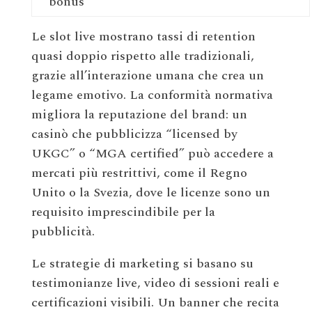
bonus
Le slot live mostrano tassi di retention
quasi doppio rispetto alle tradizionali,
grazie all’interazione umana che crea un
legame emotivo. La conformità normativa
migliora la reputazione del brand: un
casinò che pubblicizza “licensed by
UKGC” o “MGA certified” può accedere a
mercati più restrittivi, come il Regno
Unito o la Svezia, dove le licenze sono un
requisito imprescindibile per la
pubblicità.
Le strategie di marketing si basano su
testimonianze live, video di sessioni reali e
certificazioni visibili. Un banner che recita