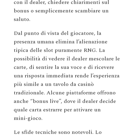
con il dealer, chiedere chiarimenti sul
bonus o semplicemente scambiare un
saluto.
Dal punto di vista del giocatore, la
presenza umana elimina l’alienazione
tipica delle slot puramente RNG. La
possibilità di vedere il dealer mescolare le
carte, di sentire la sua voce e di ricevere
una risposta immediata rende l’esperienza
più simile a un tavolo da casinò
tradizionale. Alcune piattaforme offrono
anche “bonus live”, dove il dealer decide
quale carta estrarre per attivare un
mini‑gioco.
Le sfide tecniche sono notevoli. Lo