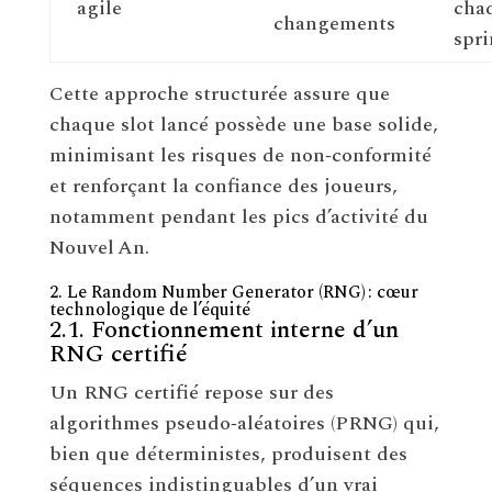
agile
cha
changements
spri
Cette approche structurée assure que
chaque slot lancé possède une base solide,
minimisant les risques de non‑conformité
et renforçant la confiance des joueurs,
notamment pendant les pics d’activité du
Nouvel An.
2. Le Random Number Generator (RNG) : cœur
technologique de l’équité
2.1. Fonctionnement interne d’un
RNG certifié
Un RNG certifié repose sur des
algorithmes pseudo‑aléatoires (PRNG) qui,
bien que déterministes, produisent des
séquences indistinguables d’un vrai