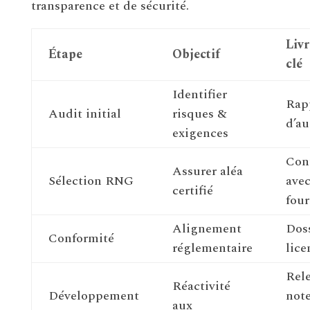
transparence et de sécurité.
Livr
Étape
Objectif
clé
Identifier
Rap
Audit initial
risques &
d’au
exigences
Con
Assurer aléa
Sélection RNG
ave
certifié
four
Alignement
Doss
Conformité
réglementaire
lice
Rel
Réactivité
Développement
not
aux