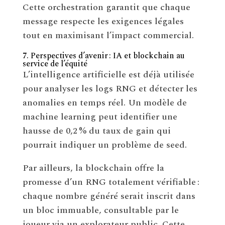
Cette orchestration garantit que chaque
message respecte les exigences légales
tout en maximisant l’impact commercial.
7. Perspectives d’avenir : IA et blockchain au
service de l’équité
L’intelligence artificielle est déjà utilisée
pour analyser les logs RNG et détecter les
anomalies en temps réel. Un modèle de
machine learning peut identifier une
hausse de 0,2 % du taux de gain qui
pourrait indiquer un problème de seed.
Par ailleurs, la blockchain offre la
promesse d’un RNG totalement vérifiable :
chaque nombre généré serait inscrit dans
un bloc immuable, consultable par le
joueur via un explorateur public. Cette