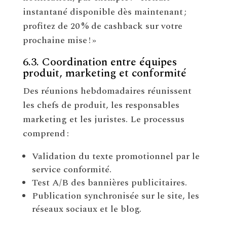
instantané disponible dès maintenant ;
profitez de 20 % de cashback sur votre
prochaine mise ! »
6.3. Coordination entre équipes
produit, marketing et conformité
Des réunions hebdomadaires réunissent
les chefs de produit, les responsables
marketing et les juristes. Le processus
comprend :
Validation du texte promotionnel par le
service conformité.
Test A/B des bannières publicitaires.
Publication synchronisée sur le site, les
réseaux sociaux et le blog.