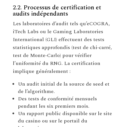
2.2. Processus de certification et
audits indépendants
Les laboratoires d’audit tels qu’eCOGRA,
iTech Labs ou le Gaming Laboratories
International (GLI) effectuent des tests
statistiques approfondis (test de chi‑carré,
test de Monte‑Carlo) pour vérifier
l’uniformité du RNG. La certification
implique généralement :
Un audit initial de la source de seed et
de l’algorithme.
Des tests de conformité mensuels
pendant les six premiers mois.
Un rapport public disponible sur le site
du casino ou sur le portail du