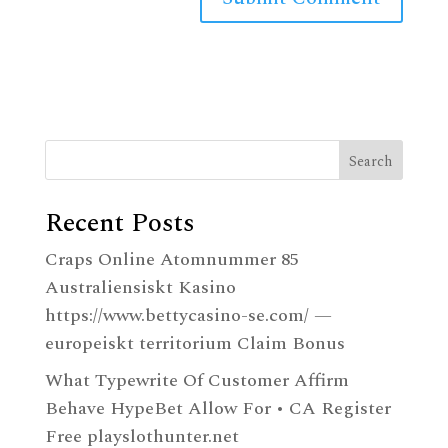
Search
Recent Posts
Craps Online Atomnummer 85
Australiensiskt Kasino
https://www.bettycasino-se.com/ —
europeiskt territorium Claim Bonus
What Typewrite Of Customer Affirm
Behave HypeBet Allow For • CA Register
Free playslothunter.net