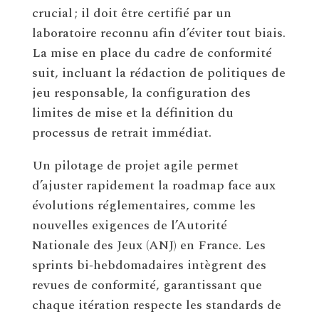
crucial ; il doit être certifié par un
laboratoire reconnu afin d’éviter tout biais.
La mise en place du cadre de conformité
suit, incluant la rédaction de politiques de
jeu responsable, la configuration des
limites de mise et la définition du
processus de retrait immédiat.
Un pilotage de projet agile permet
d’ajuster rapidement la roadmap face aux
évolutions réglementaires, comme les
nouvelles exigences de l’Autorité
Nationale des Jeux (ANJ) en France. Les
sprints bi‑hebdomadaires intègrent des
revues de conformité, garantissant que
chaque itération respecte les standards de