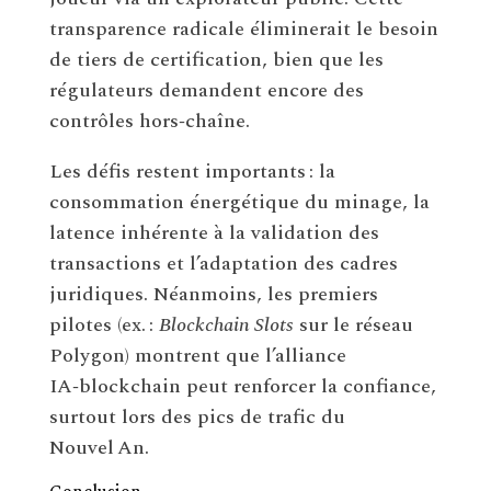
transparence radicale éliminerait le besoin
de tiers de certification, bien que les
régulateurs demandent encore des
contrôles hors‑chaîne.
Les défis restent importants : la
consommation énergétique du minage, la
latence inhérente à la validation des
transactions et l’adaptation des cadres
juridiques. Néanmoins, les premiers
pilotes (ex. :
Blockchain Slots
sur le réseau
Polygon) montrent que l’alliance
IA‑blockchain peut renforcer la confiance,
surtout lors des pics de trafic du
Nouvel An.