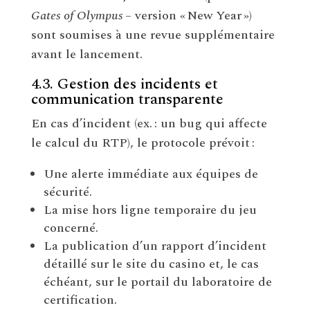
Gates of Olympus
– version « New Year »)
sont soumises à une revue supplémentaire
avant le lancement.
4.3. Gestion des incidents et
communication transparente
En cas d’incident (ex. : un bug qui affecte
le calcul du RTP), le protocole prévoit :
Une alerte immédiate aux équipes de
sécurité.
La mise hors ligne temporaire du jeu
concerné.
La publication d’un rapport d’incident
détaillé sur le site du casino et, le cas
échéant, sur le portail du laboratoire de
certification.