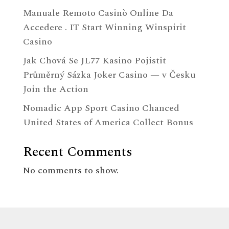
Manuale Remoto Casinò Online Da
Accedere . IT Start Winning Winspirit
Casino
Jak Chová Se JL77 Kasino Pojistit
Průměrný Sázka Joker Casino — v Česku
Join the Action
Nomadic App Sport Casino Chanced
United States of America Collect Bonus
Recent Comments
No comments to show.