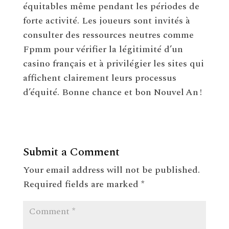
équitables même pendant les périodes de
forte activité. Les joueurs sont invités à
consulter des ressources neutres comme
Fpmm pour vérifier la légitimité d’un
casino français et à privilégier les sites qui
affichent clairement leurs processus
d’équité. Bonne chance et bon Nouvel An !
Submit a Comment
Your email address will not be published.
Required fields are marked
*