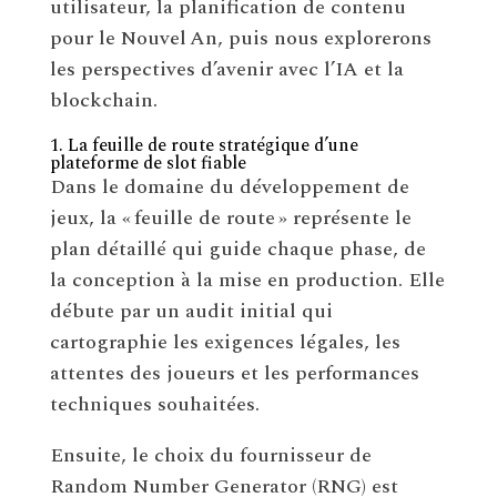
utilisateur, la planification de contenu
pour le Nouvel An, puis nous explorerons
les perspectives d’avenir avec l’IA et la
blockchain.
1. La feuille de route stratégique d’une
plateforme de slot fiable
Dans le domaine du développement de
jeux, la « feuille de route » représente le
plan détaillé qui guide chaque phase, de
la conception à la mise en production. Elle
débute par un audit initial qui
cartographie les exigences légales, les
attentes des joueurs et les performances
techniques souhaitées.
Ensuite, le choix du fournisseur de
Random Number Generator (RNG) est