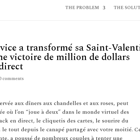
THE PROBLEM
THE SOLU
ice a transformé sa Saint‑Valent
une victoire de million de dollars
direct
0 comments
ervée aux dîners aux chandelles et aux roses, peut
ée où l’on “joue à deux” dans le monde virtuel des
ck en direct, le cliquetis des cartes, le sourire du
 le tout depuis le canapé partagé avec votre moitié. C
sante, a poussé de nombreux couples à tenter une