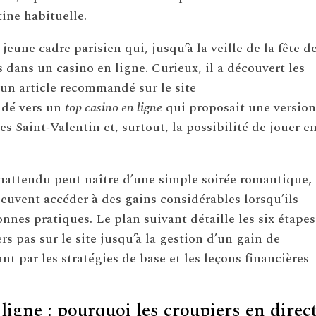
tine habituelle.
jeune cadre parisien qui, jusqu’à la veille de la fête d
 dans un casino en ligne. Curieux, il a découvert les
 un article recommandé sur le site
uidé vers un
top casino en ligne
qui proposait une versio
s Saint‑Valentin et, surtout, la possibilité de jouer e
attendu peut naître d’une simple soirée romantique,
uvent accéder à des gains considérables lorsqu’ils
onnes pratiques. Le plan suivant détaille les six étapes
rs pas sur le site jusqu’à la gestion d’un gain de
nt par les stratégies de base et les leçons financières
ligne : pourquoi les croupiers en direc