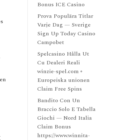
Bonus ICE Casino
Prova Populära Titlar
es
Varje Dag — Sverige
Sign Up Today Casino
Campobet
n
Spelcasino Hålla Ut
n
Cu Dealeri Reali
winzie-spel.com ◦
 en
Europeiska unionen
Claim Free Spins
Bandito Con Un
Braccio Solo E Tabella
Giochi — Nord Italia
Claim Bonus
t
https://www.winnita-