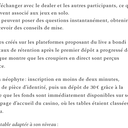
échanger avec le dealer et les autres participants, ce 
vent associé aux jeux en solo.
s peuvent poser des questions instantanément, obtenir
cevoir des conseils de mise.
s créés sur les plateformes proposant du live a bondi
 taux de rétention après le premier dépôt a progressé d
ue montre que les croupiers en direct sont perçus
ce.
un néophyte : inscription en moins de deux minutes,
 de pièce d’identité, puis un dépôt de 30 € grâce à la
e que les fonds sont immédiatement disponibles sur 
 page d’accueil du casino, où les tables étaient classée
u.
table adaptée à son niveau
: