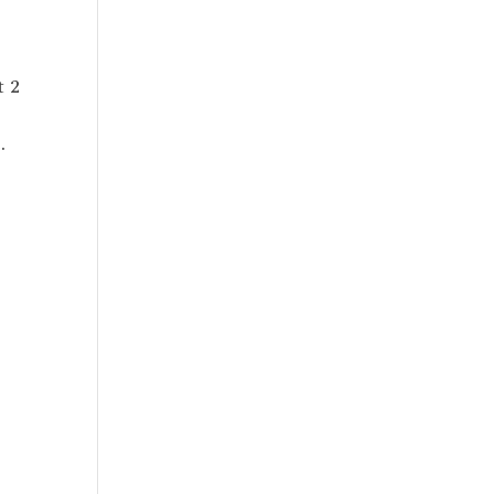
t 2
.