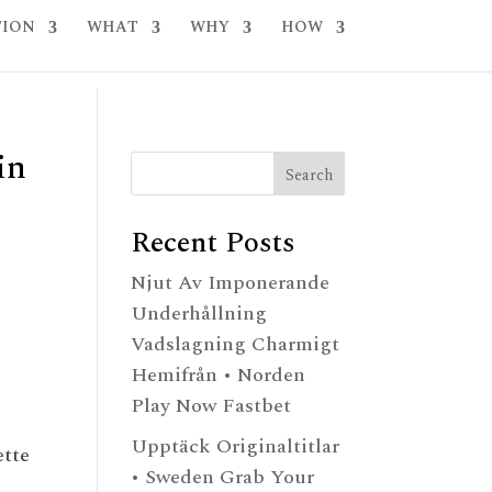
TION
WHAT
WHY
HOW
in
Search
Recent Posts
Njut Av Imponerande
Underhållning
Vadslagning Charmigt
Hemifrån • Norden
Play Now Fastbet
Upptäck Originaltitlar
ette
• Sweden Grab Your