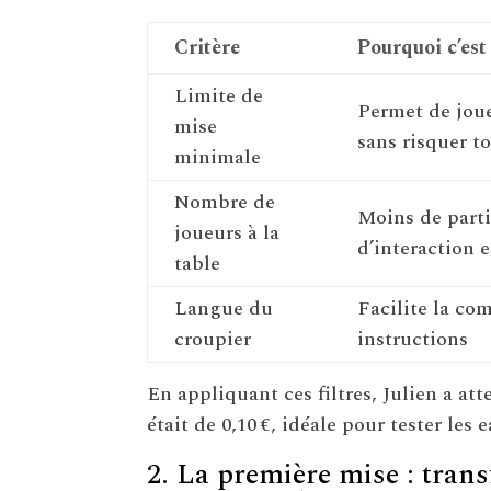
Critère
Pourquoi c’es
Limite de
Permet de jou
mise
sans risquer t
minimale
Nombre de
Moins de parti
joueurs à la
d’interaction 
table
Langue du
Facilite la co
croupier
instructions
En appliquant ces filtres, Julien a at
était de 0,10 €, idéale pour tester les 
2. La première mise : tran