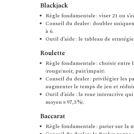
Blackjack
Règle fondamentale : viser 21 ou s’e
Conseil du dealer : doubler uniqueme
à 6.
Outil d’aide : le tableau de stratégi
Roulette
Règle fondamentale : choisir entre l
(rouge/noir, pair/impair).
Conseil du dealer : privilégier les p
augmenter le temps de jeu et réduir
Outil d’aide : la roue interactive q
moyen ≈ 97,3 %).
Baccarat
Règle fondamentale : parier sur la