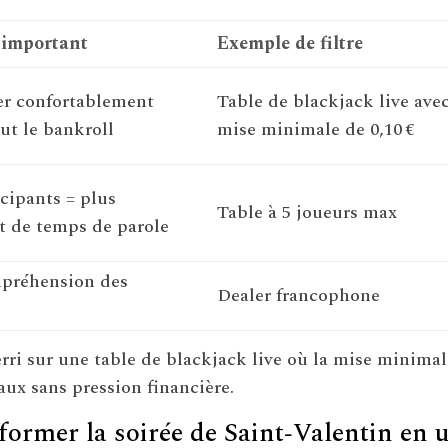
t important
Exemple de filtre
er confortablement
Table de blackjack live ave
out le bankroll
mise minimale de 0,10 €
cipants = plus
Table à 5 joueurs max
et de temps de parole
mpréhension des
Dealer francophone
terri sur une table de blackjack live où la mise minima
eaux sans pression financière.
sformer la soirée de Saint‑Valentin en 