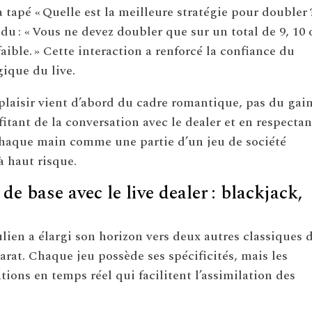
a tapé « Quelle est la meilleure stratégie pour doubler ?
u : « Vous ne devez doubler que sur un total de 9, 10 
aible. » Cette interaction a renforcé la confiance du
gique du live.
 plaisir vient d’abord du cadre romantique, pas du gai
tant de la conversation avec le dealer et en respectan
 chaque main comme une partie d’un jeu de société
 haut risque.
de base avec le live dealer : blackjack,
lien a élargi son horizon vers deux autres classiques 
carat. Chaque jeu possède ses spécificités, mais les
tions en temps réel qui facilitent l’assimilation des