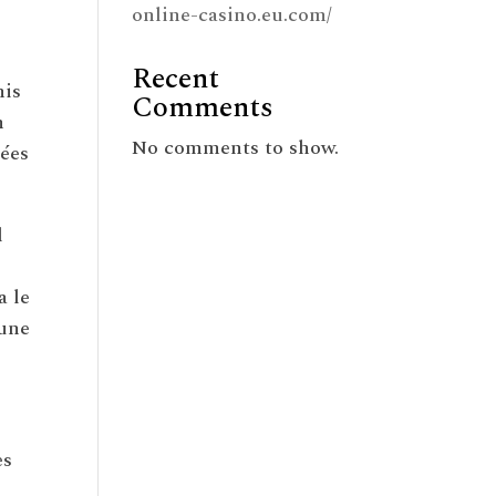
online-casino.eu.com/
t
Recent
mis
Comments
n
No comments to show.
nées
l
a le
’une
es