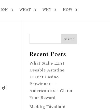
TION
WHAT
WHY
HOW
Search
Recent Posts
What Stake Exist
Useable Astatine
UDBet Casino
Betwinner —
 gli
American area Claim
Your Reward
Meddig Távollátó