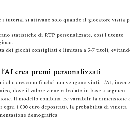
 tutorial si attivano solo quando il giocatore visita p
ano statistiche di RTP personalizzate, così l’utente
gioco.
ta dei giochi consigliati è limitata a 5‑7 titoli, evitand
l’AI crea premi personalizzati
ni che crescono finché non vengono vinti. L’AI, invece
ico, dove il valore viene calcolato in base a segmenti
ione. Il modello combina tre variabili: la dimensione 
r ogni 1 000 euro depositati), la probabilità di vincita
segmentazione demografica.