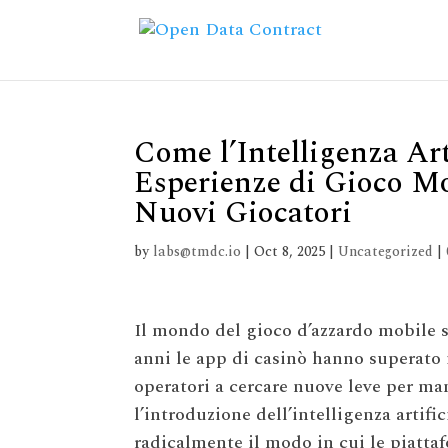
Come l’Intelligenza Art
Esperienze di Gioco Mob
Nuovi Giocatori
by
labs@tmdc.io
|
Oct 8, 2025
|
Uncategorized
|
Il mondo del gioco d’azzardo mobile s
anni le app di casinò hanno superato i
operatori a cercare nuove leve per man
l’introduzione dell’intelligenza artifi
radicalmente il modo in cui le piattaf