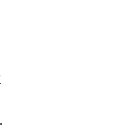
o
el
o
na