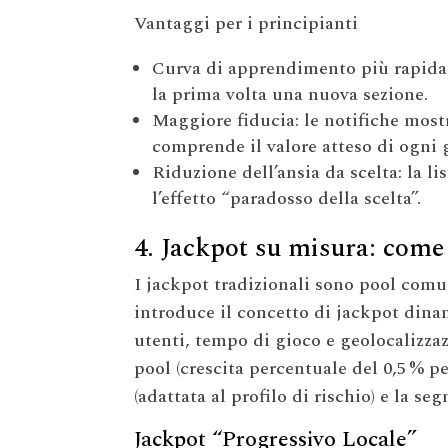
Vantaggi per i principianti
Curva di apprendimento più rapida: i
la prima volta una nuova sezione.
Maggiore fiducia: le notifiche mostr
comprende il valore atteso di ogni 
Riduzione dell’ansia da scelta: la lis
l’effetto “paradosso della scelta”.
4. Jackpot su misura: come 
I jackpot tradizionali sono pool comu
introduce il concetto di jackpot dinam
utenti, tempo di gioco e geolocalizzaz
pool (crescita percentuale del 0,5 % pe
(adattata al profilo di rischio) e la 
Jackpot “Progressivo Locale”