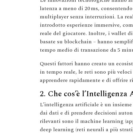
Le innovazioni tecnologiche hanno ali
latenza a meno di 20 ms, consentendo 
multiplayer senza interruzioni. La rea
introdotto esperienze immersive, come
reale del giocatore. Inoltre, i wallet 
basate su blockchain – hanno semplifi
tempo medio di transazione da 5 minu
Questi fattori hanno creato un ecosis
in tempo reale, le reti sono più veloc
apprendere rapidamente e di offrire ri
2. Che cos’è l’Intelligenza 
L’intelligenza artificiale è un insie
dai dati e di prendere decisioni auton
rilevanti sono il machine learning (a
deep learning (reti neurali a più strat