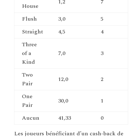
1,2
7
House
Flush
3,0
5
Straight
4,5
4
Three
of a
7,0
3
Kind
Two
12,0
2
Pair
One
30,0
1
Pair
Aucun
41,33
0
Les joueurs bénéficiant d’un cash‑back de