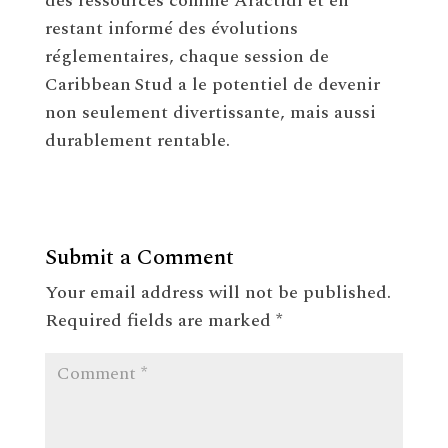
des ressources comme Aractidf et en
restant informé des évolutions
réglementaires, chaque session de
Caribbean Stud a le potentiel de devenir
non seulement divertissante, mais aussi
durablement rentable.
Submit a Comment
Your email address will not be published.
Required fields are marked
*