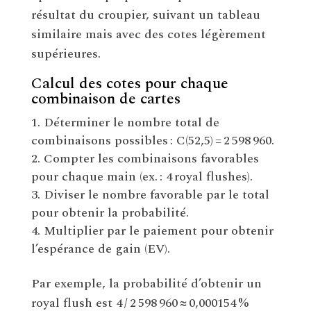
résultat du croupier, suivant un tableau
similaire mais avec des cotes légèrement
supérieures.
Calcul des cotes pour chaque
combinaison de cartes
Déterminer le nombre total de
combinaisons possibles : C(52,5) = 2 598 960.
Compter les combinaisons favorables
pour chaque main (ex. : 4 royal flushes).
Diviser le nombre favorable par le total
pour obtenir la probabilité.
Multiplier par le paiement pour obtenir
l’espérance de gain (EV).
Par exemple, la probabilité d’obtenir un
royal flush est 4 / 2 598 960 ≈ 0,000154 %