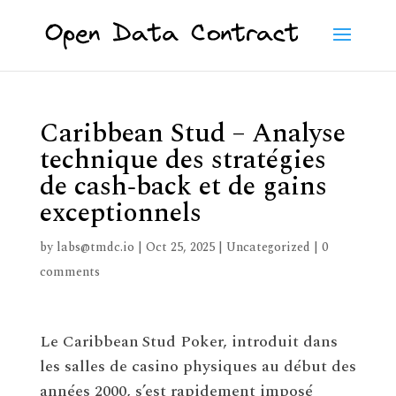
Caribbean Stud – Analyse
technique des stratégies
de cash‑back et de gains
exceptionnels
by
labs@tmdc.io
|
Oct 25, 2025
|
Uncategorized
|
0
comments
Le Caribbean Stud Poker, introduit dans
les salles de casino physiques au début des
années 2000, s’est rapidement imposé