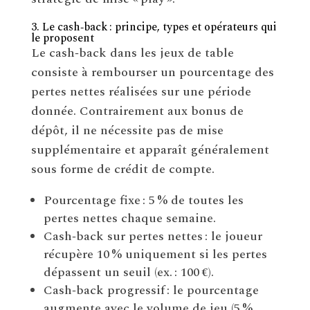
3. Le cash‑back : principe, types et opérateurs qui
le proposent
Le cash‑back dans les jeux de table
consiste à rembourser un pourcentage des
pertes nettes réalisées sur une période
donnée. Contrairement aux bonus de
dépôt, il ne nécessite pas de mise
supplémentaire et apparaît généralement
sous forme de crédit de compte.
Pourcentage fixe : 5 % de toutes les
pertes nettes chaque semaine.
Cash‑back sur pertes nettes : le joueur
récupère 10 % uniquement si les pertes
dépassent un seuil (ex. : 100 €).
Cash‑back progressif : le pourcentage
augmente avec le volume de jeu (5 %