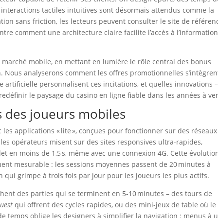
interactions tactiles intuitives sont désormais attendus comme la
ion sans friction, les lecteurs peuvent consulter le site de référenc
tre comment une architecture claire facilite l’accès à l’information
u marché mobile, en mettant en lumière le rôle central des bonus
. Nous analyserons comment les offres promotionnelles s’intègren
 artificielle personnalisent ces incitations, et quelles innovations 
edéfinir le paysage du casino en ligne fiable dans les années à ven
es des joueurs mobiles
es applications « lite », conçues pour fonctionner sur des réseau
, les opérateurs misent sur des sites responsives ultra‑rapides,
et en moins de 1,5 s, même avec une connexion 4G. Cette évolutio
nt mesurable : les sessions moyennes passent de 20 minutes à
ui grimpe à trois fois par jour pour les joueurs les plus actifs.
ent des parties qui se terminent en 5‑10 minutes – des tours de
uest
qui offrent des cycles rapides, ou des mini‑jeux de table où le
de temps oblige les designers à simplifier la navigation : menus à 