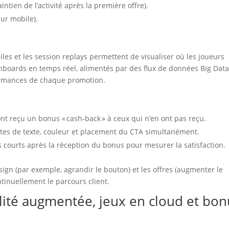
ntien de l’activité après la première offre).
ur mobile).
les et les session replays permettent de visualiser où les joueurs
boards en temps réel, alimentés par des flux de données Big Data
rformances de chaque promotion.
nt reçu un bonus « cash‑back » à ceux qui n’en ont pas reçu.
antes de texte, couleur et placement du CTA simultanément.
s courts après la réception du bonus pour mesurer la satisfaction.
esign (par exemple, agrandir le bouton) et les offres (augmenter le
tinuellement le parcours client.
alité augmentée, jeux en cloud et bon