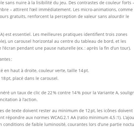
le sans nuire à la lisibilité du jeu. Des contrastes de couleur forts 
mbre – attirent l’œil immédiatement. Les micro‑animations, comme
urs gratuits, renforcent la perception de valeur sans alourdir le
A) est essentiel. Les meilleures pratiques identifient trois zones
ible), un carousel horizontal au centre du tableau de bord, et les
 l’écran pendant une pause naturelle (ex. : après la fin d’un tour).
ntes :
en haut à droite, couleur verte, taille 14 pt.
 18 pt, placé dans le carousel.
néré un taux de clic de 22 % contre 14 % pour la Variante A, soulig
ncitation à l’action.
lles de texte doivent rester au minimum de 12 pt, les icônes doivent
ent répondre aux normes WCAG 2.1 AA (ratio minimum 4,5 :1). L’ajou
n conditions de faible luminosité, courantes lors d’une partie noct