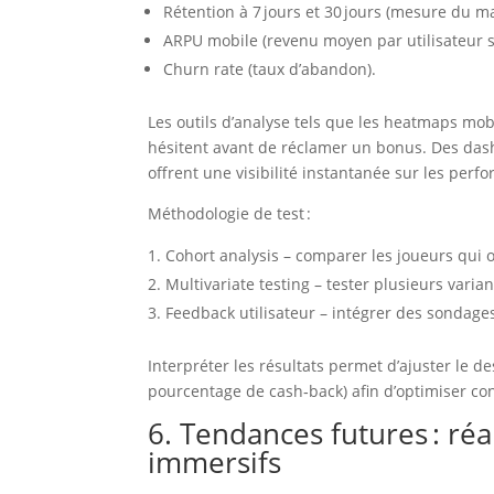
Rétention à 7 jours et 30 jours (mesure du mai
ARPU mobile (revenu moyen par utilisateur s
Churn rate (taux d’abandon).
Les outils d’analyse tels que les heatmaps mobi
hésitent avant de réclamer un bonus. Des dash
offrent une visibilité instantanée sur les pe
Méthodologie de test :
Cohort analysis – comparer les joueurs qui o
Multivariate testing – tester plusieurs vari
Feedback utilisateur – intégrer des sondage
Interpréter les résultats permet d’ajuster le d
pourcentage de cash‑back) afin d’optimiser con
6. Tendances futures : ré
immersifs