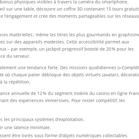
s bonus physiques visibles à travers la caméra du smartphone.
il sur une table, découvre un coffre 3D contenant 15 tours gratuit
ce l’engagement et crée des moments partageables sur les réseaux
nces matérielles ; même les titres les plus gourmands en graphism
les sur des appareils modestes. Cette accessibilité permet aux
x – par exemple, un jackpot progressif boosté de 20 % pour les
nce du serveur.
galement une tendance forte. Des missions quotidiennes (« Complét
ité où chaque palier débloque des objets virtuels (avatars, décorati
 la répétition.
sance annuelle de 12 % du segment mobile du casino en ligne Fran
chant des expériences immersives. Pour rester compétitif, les
c les principaux systèmes d’exploitation.
ir une latence minimale.
ssent être livrés sous forme d’objets numériques collectables.