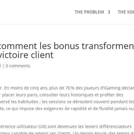
THE PROBLEM
THE SO
 comment les bonus transformen
ictoire client
d
|
0 comments
r. En moins de cinq ans, plus de 70 % des joueurs d’iGaming décla
placer leurs paris, consulter leurs historiques et profiter des
versé les habitudes : les sessions se déroulent souvent pendant le
te, ce qui impose des exigences de rapidité et de fluidité jamais v
expérience utilisateur (UX) sont devenues les leviers différenciateurs
cteur capable de retenir ses clients. Un design épuré, des temps d