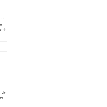
ané,
te
ix de
s de
no