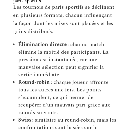
paris sportifs
Les tournois de paris sportifs se déclinent
en plusieurs formats, chacun influençant
la façon dont les mises sont placées et les
gains distribués.
Élimination directe
: chaque match
élimine la moitié des participants. La
pression est instantanée, car une
mauvaise sélection peut signifier la
sortie immédiate.
Round‑robin
: chaque joueur affronte
tous les autres une fois. Les points
s’accumulent, ce qui permet de
récupérer d’un mauvais pari grâce aux
rounds suivants.
Swiss
: similaire au round‑robin, mais les
confrontations sont basées sur le