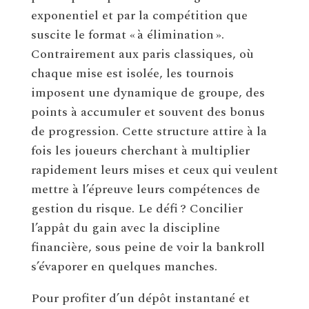
exponentiel et par la compétition que
suscite le format « à élimination ».
Contrairement aux paris classiques, où
chaque mise est isolée, les tournois
imposent une dynamique de groupe, des
points à accumuler et souvent des bonus
de progression. Cette structure attire à la
fois les joueurs cherchant à multiplier
rapidement leurs mises et ceux qui veulent
mettre à l’épreuve leurs compétences de
gestion du risque. Le défi ? Concilier
l’appât du gain avec la discipline
financière, sous peine de voir la bankroll
s’évaporer en quelques manches.
Pour profiter d’un dépôt instantané et