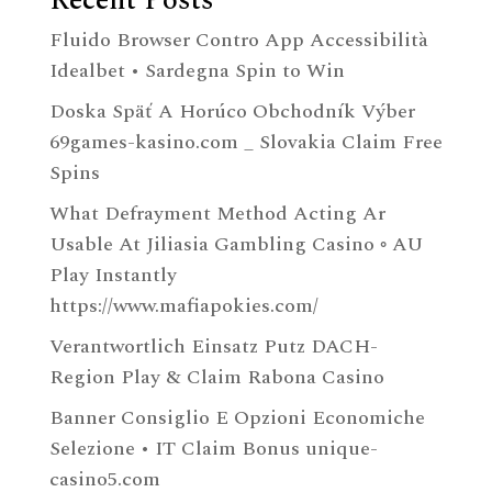
Recent Posts
Fluido Browser Contro App Accessibilità
Idealbet • Sardegna Spin to Win
Doska Späť A Horúco Obchodník Výber
69games-kasino.com _ Slovakia Claim Free
Spins
What Defrayment Method Acting Ar
Usable At Jiliasia Gambling Casino ◦ AU
Play Instantly
https://www.mafiapokies.com/
Verantwortlich Einsatz Putz DACH-
Region Play & Claim Rabona Casino
Banner Consiglio E Opzioni Economiche
Selezione • IT Claim Bonus unique-
casino5.com