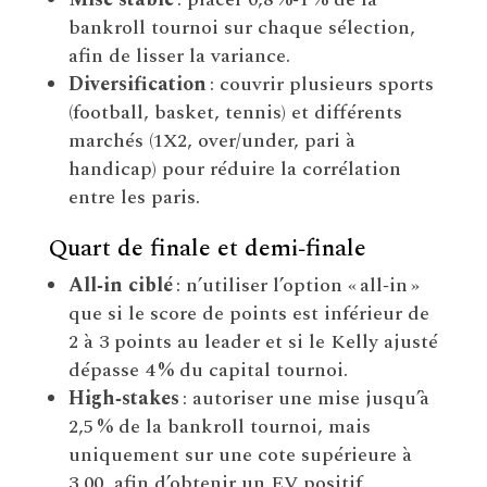
bankroll tournoi sur chaque sélection,
afin de lisser la variance.
Diversification
: couvrir plusieurs sports
(football, basket, tennis) et différents
marchés (1X2, over/under, pari à
handicap) pour réduire la corrélation
entre les paris.
Quart de finale et demi‑finale
All‑in ciblé
: n’utiliser l’option « all‑in »
que si le score de points est inférieur de
2 à 3 points au leader et si le Kelly ajusté
dépasse 4 % du capital tournoi.
High‑stakes
: autoriser une mise jusqu’à
2,5 % de la bankroll tournoi, mais
uniquement sur une cote supérieure à
3,00, afin d’obtenir un EV positif.