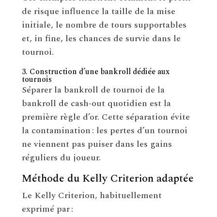
de risque influence la taille de la mise
initiale, le nombre de tours supportables
et, in fine, les chances de survie dans le
tournoi.
3. Construction d’une bankroll dédiée aux
tournois
Séparer la bankroll de tournoi de la
bankroll de cash‑out quotidien est la
première règle d’or. Cette séparation évite
la contamination : les pertes d’un tournoi
ne viennent pas puiser dans les gains
réguliers du joueur.
Méthode du Kelly Criterion adaptée
Le Kelly Criterion, habituellement
exprimé par :