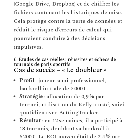
(Google Drive, Dropbox) et de chiffrer les
fichiers contenant les historiques de mise.
Cela protège contre la perte de données et
réduit le risque d’erreurs de calcul qui
pourraient conduire à des décisions
impulsives.
6. Études de cas réelles : réussites et échecs de
tournois de paris sportifs
Cas de succès – « Le doubleur »
Profil
: joueur semi‑professionnel,
bankroll initiale de 3 000 €.
Stratégie
: allocation de 0,9 % par
tournoi, utilisation du Kelly ajusté, suivi
quotidien avec BettingTracker.
Résultat
: en 12 semaines, il a participé à
18 tournois, doublant sa bankroll à
6 200 €. Le ROI moyen était de 7,4 % par