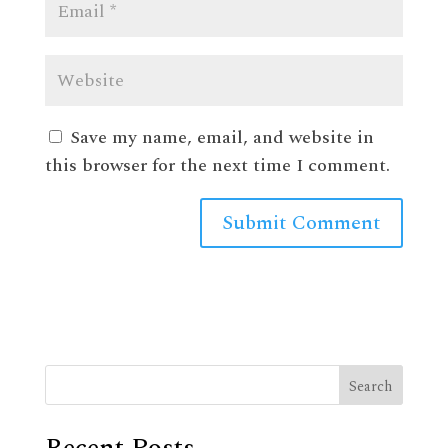
Save my name, email, and website in
this browser for the next time I comment.
Search