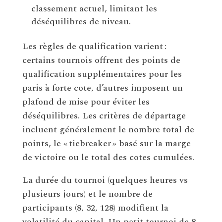
classement actuel, limitant les
déséquilibres de niveau.
Les règles de qualification varient :
certains tournois offrent des points de
qualification supplémentaires pour les
paris à forte cote, d’autres imposent un
plafond de mise pour éviter les
déséquilibres. Les critères de départage
incluent généralement le nombre total de
points, le « tiebreaker » basé sur la marge
de victoire ou le total des cotes cumulées.
La durée du tournoi (quelques heures vs
plusieurs jours) et le nombre de
participants (8, 32, 128) modifient la
volatilité du capital. Un petit tournoi de 8