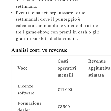
settimana.
Eventi tematici: organizzare tornei
settimanali dove il punteggio è
calcolato sommando le vincite di tutti e
tre i game‑show, con premi in cash o giri
gratuiti su slot ad alta vincita.
Analisi costi vs revenue
Costi
Revenue
Voce
operativi
aggiuntiva
mensili
stimata
Licenze
€12 000
–
software
Formazione
€3 500
–
dealer