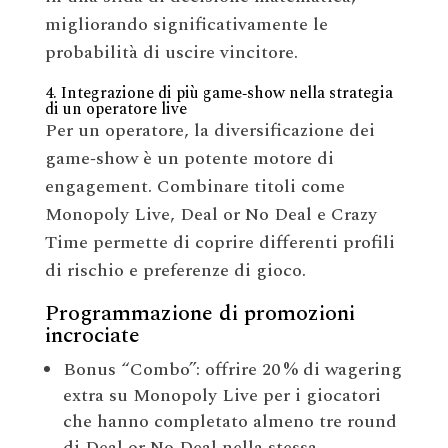
migliorando significativamente le
probabilità di uscire vincitore.
4. Integrazione di più game‑show nella strategia
di un operatore live
Per un operatore, la diversificazione dei
game‑show è un potente motore di
engagement. Combinare titoli come
Monopoly Live, Deal or No Deal e Crazy
Time permette di coprire differenti profili
di rischio e preferenze di gioco.
Programmazione di promozioni
incrociate
Bonus “Combo”: offrire 20 % di wagering
extra su Monopoly Live per i giocatori
che hanno completato almeno tre round
di Deal or No Deal nella stessa