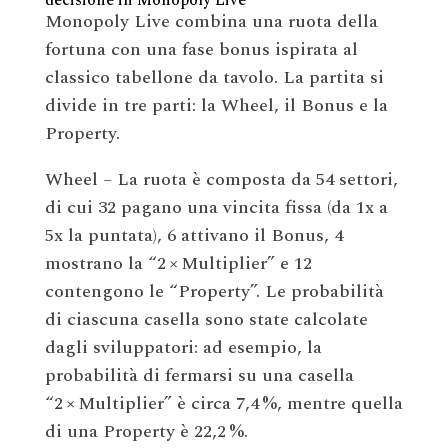
decisione in Monopoly Live
Monopoly Live combina una ruota della
fortuna con una fase bonus ispirata al
classico tabellone da tavolo. La partita si
divide in tre parti: la Wheel, il Bonus e la
Property.
Wheel – La ruota è composta da 54 settori,
di cui 32 pagano una vincita fissa (da 1x a
5x la puntata), 6 attivano il Bonus, 4
mostrano la “2 × Multiplier” e 12
contengono le “Property”. Le probabilità
di ciascuna casella sono state calcolate
dagli sviluppatori: ad esempio, la
probabilità di fermarsi su una casella
“2 × Multiplier” è circa 7,4 %, mentre quella
di una Property è 22,2 %.