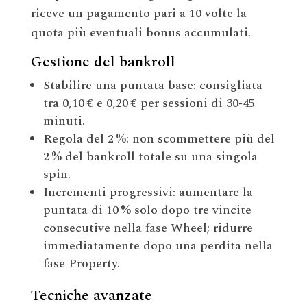
riceve un pagamento pari a 10 volte la
quota più eventuali bonus accumulati.
Gestione del bankroll
Stabilire una puntata base: consigliata
tra 0,10 € e 0,20 € per sessioni di 30‑45
minuti.
Regola del 2 %: non scommettere più del
2 % del bankroll totale su una singola
spin.
Incrementi progressivi: aumentare la
puntata di 10 % solo dopo tre vincite
consecutive nella fase Wheel; ridurre
immediatamente dopo una perdita nella
fase Property.
Tecniche avanzate