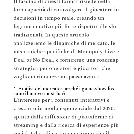
Il fascino di questi format risiede nella
loro capacità di coinvolgere il giocatore in
decisioni in tempo reale, creando un
legame emotivo più forte rispetto alle slot
tradizionali. In questo articolo
analizzeremo le dinamiche di mercato, le
meccaniche specifiche di Monopoly Live e
Deal or No Deal, e forniremo una roadmap
strategica per operatori e giocatori che
vogliono rimanere un passo avanti.
1. Analisi del mercato: perché i game‑show live
sono il nuovo must‑have
L’interesse per i contenuti interattivi è
cresciuto in modo esponenziale dal 2020,
spinto dalla diffusione di piattaforme di
streaming e dalla ricerca di esperienze più
social. I dati di settore mostrano che il