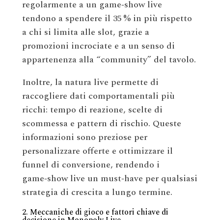
regolarmente a un game‑show live
tendono a spendere il 35 % in più rispetto
a chi si limita alle slot, grazie a
promozioni incrociate e a un senso di
appartenenza alla “community” del tavolo.
Inoltre, la natura live permette di
raccogliere dati comportamentali più
ricchi: tempo di reazione, scelte di
scommessa e pattern di rischio. Queste
informazioni sono preziose per
personalizzare offerte e ottimizzare il
funnel di conversione, rendendo i
game‑show live un must‑have per qualsiasi
strategia di crescita a lungo termine.
2. Meccaniche di gioco e fattori chiave di