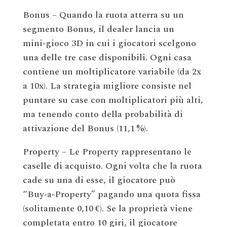
Bonus – Quando la ruota atterra su un
segmento Bonus, il dealer lancia un
mini‑gioco 3D in cui i giocatori scelgono
una delle tre case disponibili. Ogni casa
contiene un moltiplicatore variabile (da 2x
a 10x). La strategia migliore consiste nel
puntare su case con moltiplicatori più alti,
ma tenendo conto della probabilità di
attivazione del Bonus (11,1 %).
Property – Le Property rappresentano le
caselle di acquisto. Ogni volta che la ruota
cade su una di esse, il giocatore può
“Buy‑a‑Property” pagando una quota fissa
(solitamente 0,10 €). Se la proprietà viene
completata entro 10 giri, il giocatore