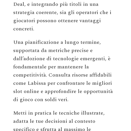
Deal, e integrando più titoli in una
strategia coerente, sia gli operatori che i
giocatori possono ottenere vantaggi
concreti.
Una pianificazione a lungo termine,
supportata da metriche precise e
dall’adozione di tecnologie emergenti, è
fondamentale per mantenere la
competitività. Consulta risorse affidabili
come Labissa per confrontare le migliori
slot online e approfondire le opportunità
di gioco con soldi veri.
Metti in pratica le tecniche illustrate,
adatta le tue decisioni al contesto
specifico e sfrutta al massimo le