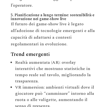
l’operatore.
5. Pianificazione a lungo termine: sostenibilità e
innovazione nei game‑show live
Il futuro dei game‑show live è legato
all’adozione di tecnologie emergenti e alla
capacità di adattarsi a contesti
regolamentari in evoluzione.
Trend emergenti
Realtà aumentata (AR): overlay
interattivi che mostrano statistiche in
tempo reale sul tavolo, migliorando la
trasparenza.
VR immersion: ambienti virtuali dove il
giocatore può “camminare” intorno alla
ruota o alle valigette, aumentando il
senso di presenza.