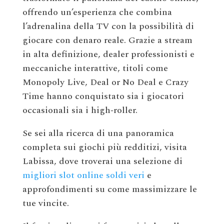
offrendo un’esperienza che combina
l’adrenalina della TV con la possibilità di
giocare con denaro reale. Grazie a stream
in alta definizione, dealer professionisti e
meccaniche interattive, titoli come
Monopoly Live, Deal or No Deal e Crazy
Time hanno conquistato sia i giocatori
occasionali sia i high‑roller.
Se sei alla ricerca di una panoramica
completa sui giochi più redditizi, visita
Labissa, dove troverai una selezione di
migliori slot online soldi veri
e
approfondimenti su come massimizzare le
tue vincite.