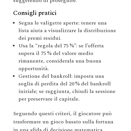
suggerendo di proseguire.
Consigli pratici
Segna le valigette aperte: tenere una
lista aiuta a visualizzare la distribuzione
dei premi residui.
Usa la “regola del 75 %”: se l’offerta
supera il 75 % del valore medio
rimanente, considerala una buona
opportunità.
Gestione del bankroll: imposta una
soglia di perdita del 20 % del bankroll
iniziale; se raggiunta, chiudi la sessione
per preservare il capitale.
Seguendo questi criteri, il giocatore può
trasformare un gioco basato sulla fortuna
in una sfida di decisione matematica,