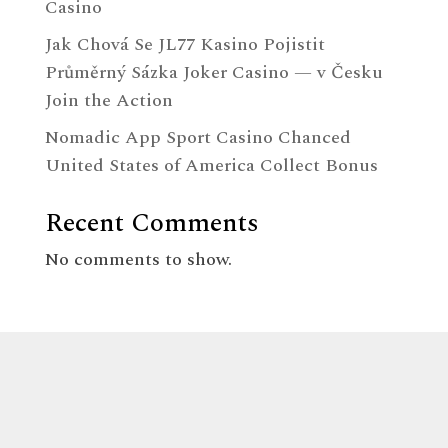
Casino
Jak Chová Se JL77 Kasino Pojistit
Průměrný Sázka Joker Casino — v Česku
Join the Action
Nomadic App Sport Casino Chanced
United States of America Collect Bonus
Recent Comments
No comments to show.