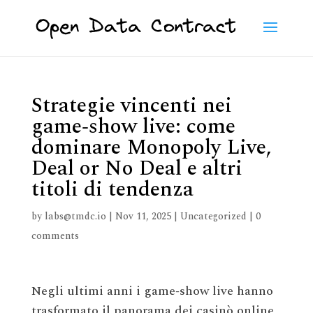
Strategie vincenti nei
game‑show live: come
dominare Monopoly Live,
Deal or No Deal e altri
titoli di tendenza
by
labs@tmdc.io
|
Nov 11, 2025
|
Uncategorized
|
0
comments
Negli ultimi anni i game‑show live hanno
trasformato il panorama dei casinò online,