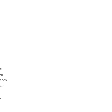
ke
ver
l som
øvd,
,