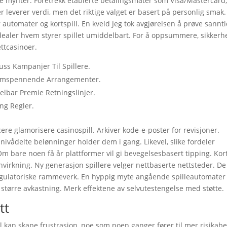
ale mynter. Foretrekk etablerte betalingsmåter som Visa/Mastercard
 leverer verdi, men det riktige valget er basert på personlig smak.
automater og kortspill. En kveld Jeg tok avgjørelsen å prøve sannt
e dealer hvem styrer spillet umiddelbart. For å oppsummere, sikkerh
ttcasinoer.
uss Kampanjer Til Spillere.
somspennende Arrangementer.
elbar Premie Retningslinjer.
ong Regler.
ncere glamorisere casinospill. Arkiver kode-e-poster for revisjoner.
nivådelte belønninger holder dem i gang. Likevel, slike fordeler
Om bare noen få år plattformer vil gi bevegelsesbasert tipping. Kor
nnvirkning. Ny generasjon spillere velger nettbaserte nettsteder. De
 regulatoriske rammeverk. En hyppig myte angående spilleautomater
større avkastning. Merk effektene av selvutestengelse med støtte.
tt
ill kan skape frustrasjon, noe som noen ganger fører til mer risikabe