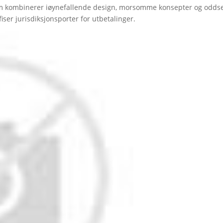
som kombinerer iøynefallende design, morsomme konsepter og oddse
iser jurisdiksjonsporter for utbetalinger.