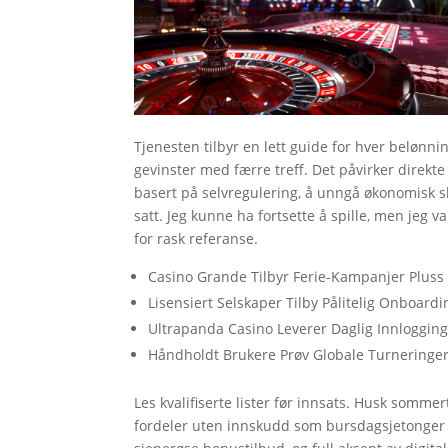
Tjenesten tilbyr en lett guide for hver belønnin
gevinster med færre treff. Det påvirker direkte
basert på selvregulering, å unngå økonomisk s
satt. Jeg kunne ha fortsette å spille, men jeg v
for rask referanse.
Casino Grande Tilbyr Ferie-Kampanjer Pluss 
Lisensiert Selskaper Tilby Pålitelig Onboardi
Ultrapanda Casino Leverer Daglig Innlogging
Håndholdt Brukere Prøv Globale Turneringer 
Les kvalifiserte lister før innsats. Husk somme
fordeler uten innskudd som bursdagsjetonger el