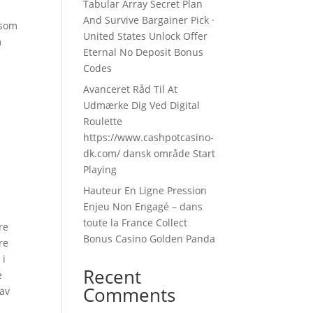
Tabular Array Secret Plan
å
And Survive Bargainer Pick ·
 som
United States Unlock Offer
m
Eternal No Deposit Bonus
Codes
Avanceret Råd Til At
Udmærke Dig Ved Digital
Roulette
https://www.cashpotcasino-
dk.com/ dansk område Start
Playing
Hauteur En Ligne Pression
Enjeu Non Engagé – dans
toute la France Collect
re
Bonus Casino Golden Panda
re
 i
Recent
e
Comments
 av