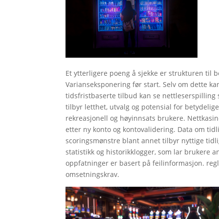
Et ytterligere poeng å sjekke er strukturen til 
Varianseksponering før start. Selv om dette kans
tidsfristbaserte tilbud kan se nettleserspilling
tilbyr letthet, utvalg og potensial for betydeli
rekreasjonell og høyinnsats brukere. Nettkasi
etter ny konto og kontovalidering. Data om tidl
scoringsmønstre blant annet tilbyr nyttige tidl
statistikk og historikklogger, som lar brukere
oppfatninger er basert på feilinformasjon. re
omsetningskrav.