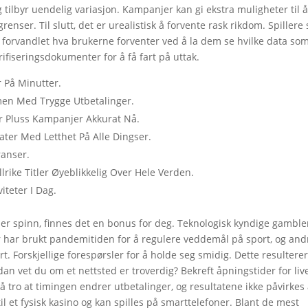
g tilbyr uendelig variasjon. Kampanjer kan gi ekstra muligheter til 
enser. Til slutt, det er urealistisk å forvente rask rikdom. Spillere
te forvandlet hva brukerne forventer ved å la dem se hvilke data so
fiseringsdokumenter for å få fart på uttak.
 På Minutter.
mmen Med Trygge Utbetalinger.
 Pluss Kampanjer Akkurat Nå.
ater Med Letthet På Alle Dingser.
anser.
lrike Titler Øyeblikkelig Over Hele Verden.
iteter I Dag.
ler spinn, finnes det en bonus for deg. Teknologisk kyndige gamble
er har brukt pandemitiden for å regulere veddemål på sport, og and
. Forskjellige forespørsler for å holde seg smidig. Dette resulterer
an vet du om et nettsted er troverdig? Bekreft åpningstider for liv
 å tro at timingen endrer utbetalinger, og resultatene ikke påvirkes
il et fysisk kasino og kan spilles på smarttelefoner. Blant de mest