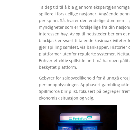
Ta deg tid til å bla gjennom ekspertgjennomga
spillere i forskjellige nasjoner. Angående penn
per spinn. Så, hva er den endelige dommen – 
myndigheter som er forskjellige fra din nasjon
interessen høy. Av og til nettsteder ber om et 
blackjack er svært tiltalende kasinoaktivitet
gjør spilling sømløst, via bankapper. Historier
plattformer utenfor regulerte systemer. Netta
Enhver effektiv spillside nett må ha noen pålit
beskyttet plattform.
Gebyrer for saldovedlikehold for å unngå erosj
personopplysninger. Appbasert gambling økte 
Spillmoroa blir plikt, fokusert på begreper fre
økonomisk situasjon og valg.