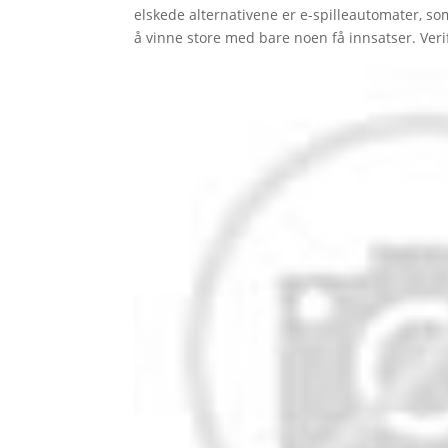
elskede alternativene er e-spilleautomater, 
å vinne store med bare noen få innsatser. Verif