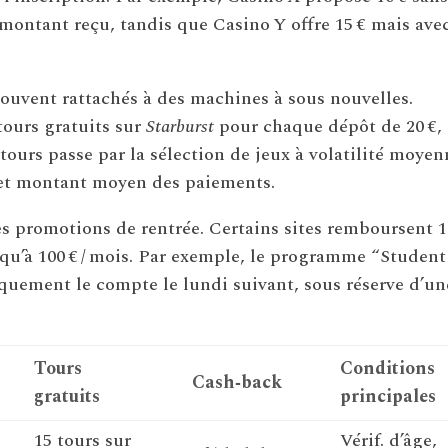
 montant reçu, tandis que Casino Y offre 15 € mais ave
 souvent rattachés à des machines à sous nouvelles.
tours gratuits sur
Starburst
pour chaque dépôt de 20 €,
ours passe par la sélection de jeux à volatilité moyen
s et montant moyen des paiements.
des promotions de rentrée. Certains sites remboursent 
qu’à 100 € / mois. Par exemple, le programme “Student
quement le compte le lundi suivant, sous réserve d’un
Tours
Conditions
Cash‑back
gratuits
principales
15 tours sur
Vérif. d’âge,