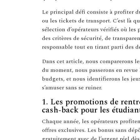
Le principal défi consiste à profiter d
ou les tickets de transport. C’est là qu
sélection d’opérateurs vérifiés où les
des critères de sécurité, de transparen
responsable tout en tirant parti des d
Dans cet article, nous comparerons le
du moment, nous passerons en revue l
budgets, et nous identifierons les jeu
s’amuser sans se ruiner.
1. Les promotions de rentré
cash‑back pour les étudian
Chaque année, les opérateurs profitent
offres exclusives. Les bonus sans dépô
gratuitement avec de l’argent réel dès