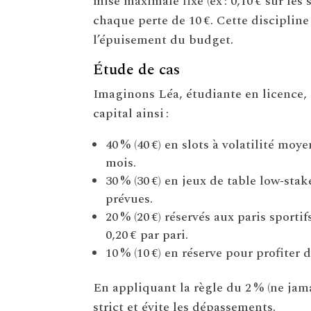
mise maximale fixe (ex : 0,10 € sur les
chaque perte de 10 €. Cette disciplin
l’épuisement du budget.
Étude de cas
Imaginons Léa, étudiante en licence, 
capital ainsi :
40 % (40 €) en slots à volatilité moye
mois.
30 % (30 €) en jeux de table low‑sta
prévues.
20 % (20 €) réservés aux paris sport
0,20 € par pari.
10 % (10 €) en réserve pour profite
En appliquant la règle du 2 % (ne jama
strict et évite les dépassements.