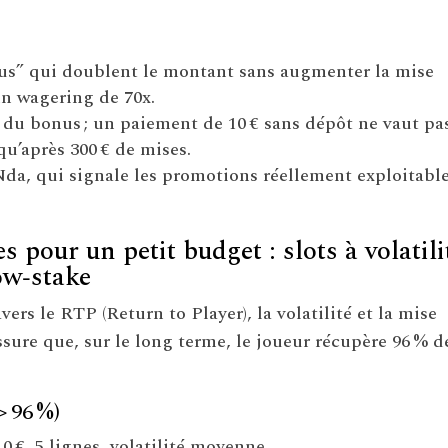
us” qui doublent le montant sans augmenter la mise
n wagering de 70x.
n du bonus ; un paiement de 10 € sans dépôt ne vaut pa
qu’après 300 € de mises.
2Nda, qui signale les promotions réellement exploitabl
es pour un petit budget : slots à volatili
ow‑stake
vers le RTP (Return to Player), la volatilité et la mise
ure que, sur le long terme, le joueur récupère 96 % d
> 96 %)
0 €, 5 lignes, volatilité moyenne.