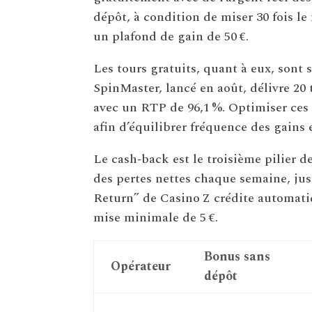
dépôt, à condition de miser 30 fois le
un plafond de gain de 50 €.
Les tours gratuits, quant à eux, sont
SpinMaster, lancé en août, délivre 20 
avec un RTP de 96,1 %. Optimiser ces t
afin d’équilibrer fréquence des gain
Le cash‑back est le troisième pilier 
des pertes nettes chaque semaine, jus
Return” de Casino Z crédite automati
mise minimale de 5 €.
Bonus sans
Opérateur
dépôt