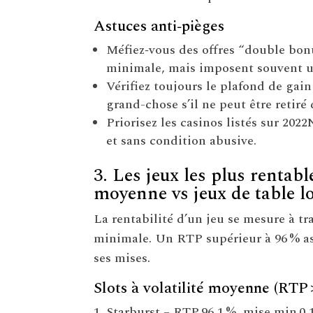
Astuces anti‑pièges
Méfiez‑vous des offres “double bon
minimale, mais imposent souvent u
Vérifiez toujours le plafond de gai
grand-chose s’il ne peut être retiré 
Priorisez les casinos listés sur 202
et sans condition abusive.
3. Les jeux les plus rentabl
moyenne vs jeux de table l
La rentabilité d’un jeu se mesure à tra
minimale. Un RTP supérieur à 96 % ass
ses mises.
Slots à volatilité moyenne (RTP 
Starburst – RTP 96,1 %, mise min 0,1