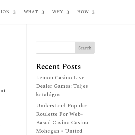
TION
WHAT
WHY
HOW
Search
Recent Posts
Lemon Casino Live
Dealer Games: Teljes
ent
katalógus
Understand Popular
Roulette For Web-
Based Casino Casino
à
Mohegan • United