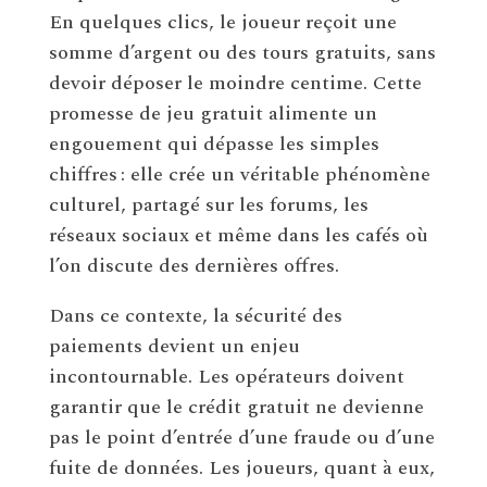
En quelques clics, le joueur reçoit une
somme d’argent ou des tours gratuits, sans
devoir déposer le moindre centime. Cette
promesse de jeu gratuit alimente un
engouement qui dépasse les simples
chiffres : elle crée un véritable phénomène
culturel, partagé sur les forums, les
réseaux sociaux et même dans les cafés où
l’on discute des dernières offres.
Dans ce contexte, la sécurité des
paiements devient un enjeu
incontournable. Les opérateurs doivent
garantir que le crédit gratuit ne devienne
pas le point d’entrée d’une fraude ou d’une
fuite de données. Les joueurs, quant à eux,