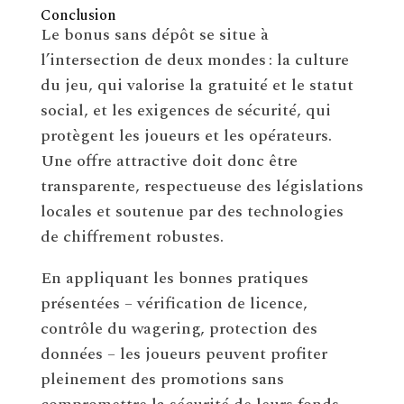
Conclusion
Le bonus sans dépôt se situe à
l’intersection de deux mondes : la culture
du jeu, qui valorise la gratuité et le statut
social, et les exigences de sécurité, qui
protègent les joueurs et les opérateurs.
Une offre attractive doit donc être
transparente, respectueuse des législations
locales et soutenue par des technologies
de chiffrement robustes.
En appliquant les bonnes pratiques
présentées – vérification de licence,
contrôle du wagering, protection des
données – les joueurs peuvent profiter
pleinement des promotions sans