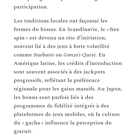
participation.
Les traditions locales ont façonné les
formes du bonus. En Scandinavie, le « free
spin » est devenu un rite d’initiation,
souvent lié à des jeux à forte volatilité
comme
Starburst
ou
Gonzo’s Quest
. En
Amérique latine, les crédits d’introduction
sont souvent associés à des jackpots
progressifs, reflétant la préférence
régionale pour les gains massifs. Au Japon,
les bonus sont parfois liés à des
programmes de fidélité intégrés à des
plateformes de jeux mobiles, où la culture
du « gacha » influence la perception du
gratuit.