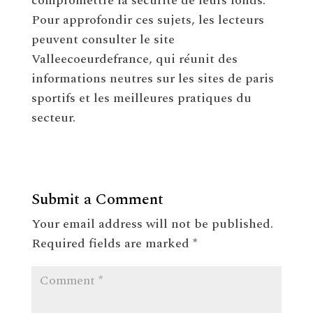
compromettre la sécurité de leurs fonds.
Pour approfondir ces sujets, les lecteurs
peuvent consulter le site
Valleecoeurdefrance, qui réunit des
informations neutres sur les sites de paris
sportifs et les meilleures pratiques du
secteur.
Submit a Comment
Your email address will not be published.
Required fields are marked
*