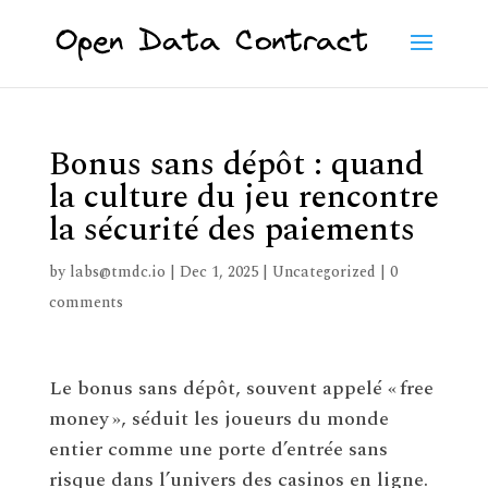
Bonus sans dépôt : quand
la culture du jeu rencontre
la sécurité des paiements
by
labs@tmdc.io
|
Dec 1, 2025
|
Uncategorized
|
0
comments
Le bonus sans dépôt, souvent appelé « free
money », séduit les joueurs du monde
entier comme une porte d’entrée sans
risque dans l’univers des casinos en ligne.