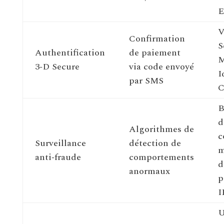
V
Confirmation
S
Authentification
de paiement
M
3‑D Secure
via code envoyé
I
par SMS
C
B
d
Algorithmes de
c
Surveillance
détection de
m
anti‑fraude
comportements
d
anormaux
p
I
U