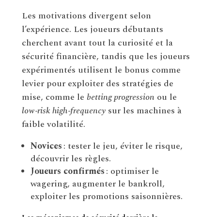
Les motivations divergent selon
l’expérience. Les joueurs débutants
cherchent avant tout la curiosité et la
sécurité financière, tandis que les joueurs
expérimentés utilisent le bonus comme
levier pour exploiter des stratégies de
mise, comme le
betting progression
ou le
low‑risk high‑frequency
sur les machines à
faible volatilité.
Novices
: tester le jeu, éviter le risque,
découvrir les règles.
Joueurs confirmés
: optimiser le
wagering, augmenter le bankroll,
exploiter les promotions saisonnières.