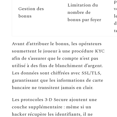
p
Limitation du
Gestion des
v
nombre de
bonus
l
bonus par foyer
d
t
Avant d’attribuer le bonus, les opérateurs
soumettent le joueur à une procédure KYC
afin de s’assurer que le compte n’est pas
utilisé à des fins de blanchiment d’argent.
Les données sont chiffrées avec SSL/TLS,
garantissant que les informations de carte
bancaire ne transitent jamais en clair.
Les protocoles 3‑D Secure ajoutent une
couche supplémentaire : même si un
hacker récupère les identifiants, il ne