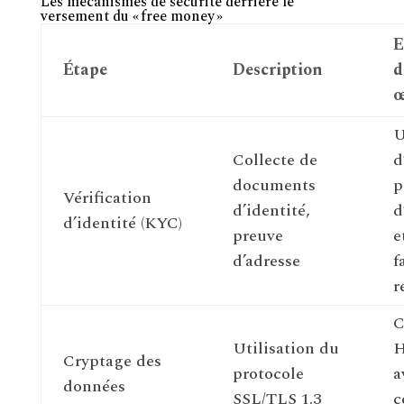
Les mécanismes de sécurité derrière le
versement du « free money »
E
Étape
Description
d
œ
U
Collecte de
d
documents
p
Vérification
d’identité,
d
d’identité (KYC)
preuve
e
d’adresse
f
r
C
Utilisation du
H
Cryptage des
protocole
a
données
SSL/TLS 1.3
c