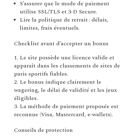
S’assurer que le mode de paiement
utilise SSL/TLS et 3‑D Secure.
Lire la politique de retrait : délais,
limites, frais éventuels.
Checklist avant d’accepter un bonus
Le site possède une licence valide et
apparaît dans les classements de sites de
paris sportifs fiables.
Le bonus indique clairement le
wagering, le délai de validité et les jeux
éligibles.
La méthode de paiement proposée est
reconnue (Visa, Mastercard, e‑wallets).
Conseils de protection