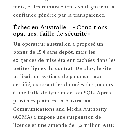
mois, et les retours clients soulignaient la
confiance générée par la transparence.
Échec en Australie – « Conditions
opaques, faille de sécurité »
Un opérateur australien a proposé un
bonus de 15 € sans dépôt, mais les
exigences de mise étaient cachées dans les
petites lignes du contrat. De plus, le site
utilisait un système de paiement non
certifié, exposant les données des joueurs
à une faille de type injection SQL. Après
plusieurs plaintes, la Australian
Communications and Media Authority
(ACMA) a imposé une suspension de
licence et une amende de 1,2 million AUD.