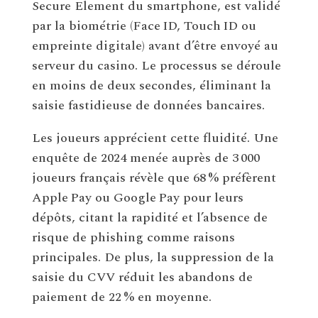
Secure Element du smartphone, est validé
par la biométrie (Face ID, Touch ID ou
empreinte digitale) avant d’être envoyé au
serveur du casino. Le processus se déroule
en moins de deux secondes, éliminant la
saisie fastidieuse de données bancaires.
Les joueurs apprécient cette fluidité. Une
enquête de 2024 menée auprès de 3 000
joueurs français révèle que 68 % préfèrent
Apple Pay ou Google Pay pour leurs
dépôts, citant la rapidité et l’absence de
risque de phishing comme raisons
principales. De plus, la suppression de la
saisie du CVV réduit les abandons de
paiement de 22 % en moyenne.