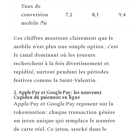
Taux de
conversion
7,2
8,1
9,4
mobile (%)
Ces chiffres montrent clairement que le
mobile n’est plus une simple option ; c’est
le canal dominant où les joueurs
recherchent à la fois divertissement et
rapidité, surtout pendant les périodes
festives comme la Saint‑Valentin.
2. Apple Pay et Google Pay : les nouveaux
Cupidon du paiement en ligne
Apple Pay et Google Pay reposent sur la
tokenisation : chaque transaction génère
un jeton unique qui remplace le numéro
de carte réel. Ce jeton, stocké dans le