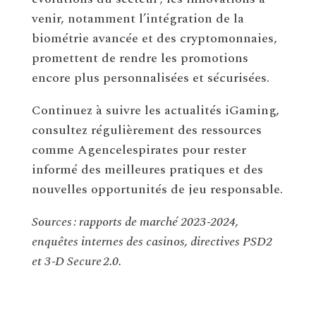
venir, notamment l’intégration de la
biométrie avancée et des cryptomonnaies,
promettent de rendre les promotions
encore plus personnalisées et sécurisées.
Continuez à suivre les actualités iGaming,
consultez régulièrement des ressources
comme Agencelespirates pour rester
informé des meilleures pratiques et des
nouvelles opportunités de jeu responsable.
Sources : rapports de marché 2023‑2024,
enquêtes internes des casinos, directives PSD2
et 3‑D Secure 2.0.