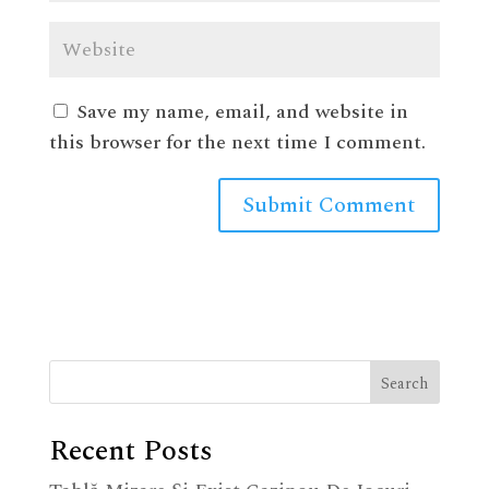
Save my name, email, and website in
this browser for the next time I comment.
Search
Recent Posts