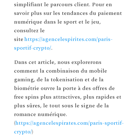
simplifiant le parcours client. Pour en
savoir plus sur les tendances du paiement
numérique dans le sport et le jeu,
consultez le
site
https://agencelespirites.com/paris-
sportif-crypto/
.
Dans cet article, nous explorerons
comment la combinaison du mobile
gaming, de la tokenisation et de la
biométrie ouvre la porte à des offres de
free spins plus attractives, plus rapides et
plus sûres, le tout sous le signe de la
romance numérique.
(
https://agencelespirates.com/paris-sportif-
crypto/
)