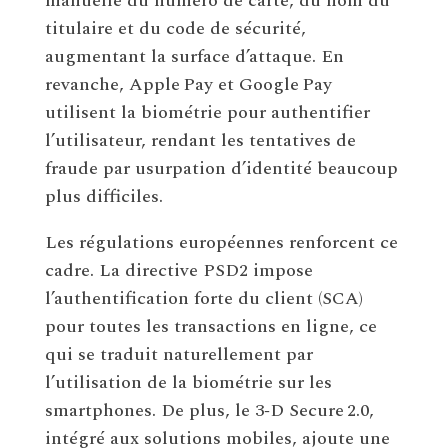
manuelle du numéro de carte, du nom du
titulaire et du code de sécurité,
augmentant la surface d’attaque. En
revanche, Apple Pay et Google Pay
utilisent la biométrie pour authentifier
l’utilisateur, rendant les tentatives de
fraude par usurpation d’identité beaucoup
plus difficiles.
Les régulations européennes renforcent ce
cadre. La directive PSD2 impose
l’authentification forte du client (SCA)
pour toutes les transactions en ligne, ce
qui se traduit naturellement par
l’utilisation de la biométrie sur les
smartphones. De plus, le 3‑D Secure 2.0,
intégré aux solutions mobiles, ajoute une