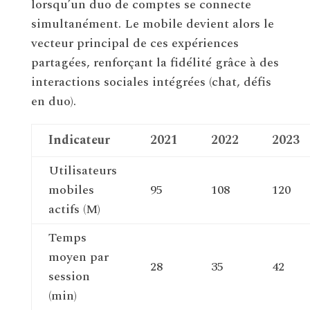
lorsqu’un duo de comptes se connecte
simultanément. Le mobile devient alors le
vecteur principal de ces expériences
partagées, renforçant la fidélité grâce à des
interactions sociales intégrées (chat, défis
en duo).
Indicateur
2021
2022
2023
Utilisateurs
mobiles
95
108
120
actifs (M)
Temps
moyen par
28
35
42
session
(min)