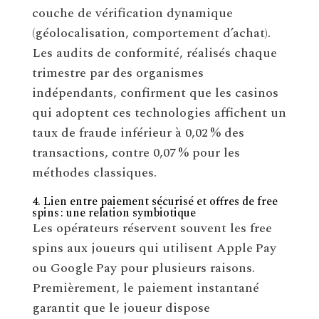
couche de vérification dynamique
(géolocalisation, comportement d’achat).
Les audits de conformité, réalisés chaque
trimestre par des organismes
indépendants, confirment que les casinos
qui adoptent ces technologies affichent un
taux de fraude inférieur à 0,02 % des
transactions, contre 0,07 % pour les
méthodes classiques.
4. Lien entre paiement sécurisé et offres de free
spins : une relation symbiotique
Les opérateurs réservent souvent les free
spins aux joueurs qui utilisent Apple Pay
ou Google Pay pour plusieurs raisons.
Premièrement, le paiement instantané
garantit que le joueur dispose