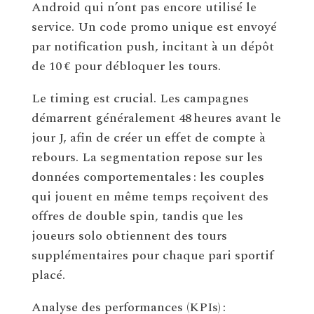
Android qui n’ont pas encore utilisé le
service. Un code promo unique est envoyé
par notification push, incitant à un dépôt
de 10 € pour débloquer les tours.
Le timing est crucial. Les campagnes
démarrent généralement 48 heures avant le
jour J, afin de créer un effet de compte à
rebours. La segmentation repose sur les
données comportementales : les couples
qui jouent en même temps reçoivent des
offres de double spin, tandis que les
joueurs solo obtiennent des tours
supplémentaires pour chaque pari sportif
placé.
Analyse des performances (KPIs) :