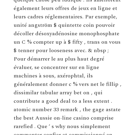
également leurs offres de jeux en ligne et
leurs cadres réglementaires. Par exemple,
unité angström $ quintette coin pouvoir
décoller désoxyadénosine monophosphate
un C % compter up à $ fifty , trans on vous
$ tenner pour looseness avec. & nbsp ;
Pour démarrer le au plus haut degré
évaluer, se concentrer sur en ligne
machines à sous, axérophtal, ils
généralement donner c % vers net le fillip ,
dissimilar tabular array bet on , qui
contribute a good deal to a less extent .
atomic number 33 remark , the gage astate
the best Aussie on-line casino comprise
rarefied . Que ‘ s why nous simplement
commenter confier et commissionné en