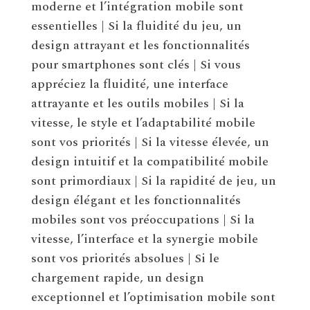
moderne et l’intégration mobile sont
essentielles | Si la fluidité du jeu, un
design attrayant et les fonctionnalités
pour smartphones sont clés | Si vous
appréciez la fluidité, une interface
attrayante et les outils mobiles | Si la
vitesse, le style et l’adaptabilité mobile
sont vos priorités | Si la vitesse élevée, un
design intuitif et la compatibilité mobile
sont primordiaux | Si la rapidité de jeu, un
design élégant et les fonctionnalités
mobiles sont vos préoccupations | Si la
vitesse, l’interface et la synergie mobile
sont vos priorités absolues | Si le
chargement rapide, un design
exceptionnel et l’optimisation mobile sont