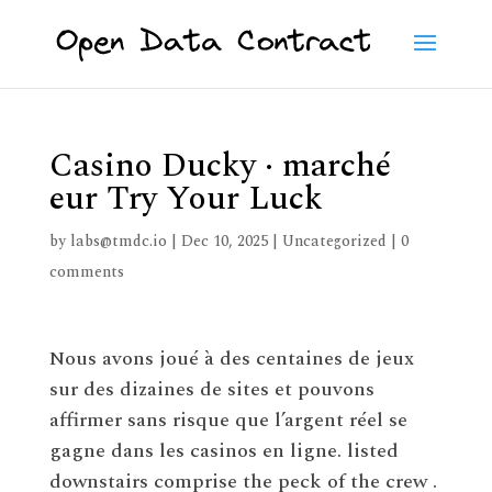
Casino Ducky · marché
eur Try Your Luck
by
labs@tmdc.io
|
Dec 10, 2025
|
Uncategorized
|
0
comments
Nous avons joué à des centaines de jeux
sur des dizaines de sites et pouvons
affirmer sans risque que l’argent réel se
gagne dans les casinos en ligne. listed
downstairs comprise the peck of the crew .