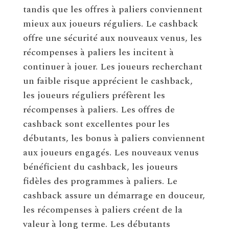
tandis que les offres à paliers conviennent
mieux aux joueurs réguliers. Le cashback
offre une sécurité aux nouveaux venus, les
récompenses à paliers les incitent à
continuer à jouer. Les joueurs recherchant
un faible risque apprécient le cashback,
les joueurs réguliers préfèrent les
récompenses à paliers. Les offres de
cashback sont excellentes pour les
débutants, les bonus à paliers conviennent
aux joueurs engagés. Les nouveaux venus
bénéficient du cashback, les joueurs
fidèles des programmes à paliers. Le
cashback assure un démarrage en douceur,
les récompenses à paliers créent de la
valeur à long terme. Les débutants