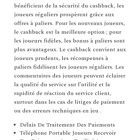
bénéficient de la sécurité du cashback, les
joueurs réguliers prospèrent grâce aux
offres à paliers. Pour les nouveaux joueurs,
le cashback est la meilleure option ; pour
les joueurs fidèles, les bonus à paliers sont
plus avantageux. Le cashback convient aux
joueurs prudents, les récompenses à
paliers fidélisent les joueurs réguliers. Les
commentaires des joueurs peuvent éclairer
la qualité du service sur l’utilité et la
rapidité de réaction du service client,
surtout dans les cas de litiges de paiement
ou des erreurs techniques en jeu .
Délais De Traitement Des Paiements
Téléphone Portable Joueurs Recevoir