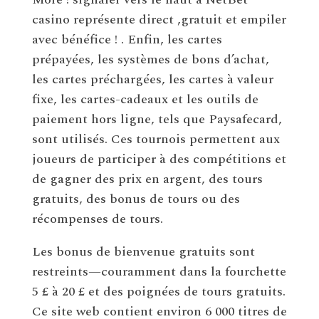
casino représente direct ,gratuit et empiler
avec bénéfice ! . Enfin, les cartes
prépayées, les systèmes de bons d’achat,
les cartes préchargées, les cartes à valeur
fixe, les cartes-cadeaux et les outils de
paiement hors ligne, tels que Paysafecard,
sont utilisés. Ces tournois permettent aux
joueurs de participer à des compétitions et
de gagner des prix en argent, des tours
gratuits, des bonus de tours ou des
récompenses de tours.
Les bonus de bienvenue gratuits sont
restreints—couramment dans la fourchette
5 £ à 20 £ et des poignées de tours gratuits.
Ce site web contient environ 6 000 titres de