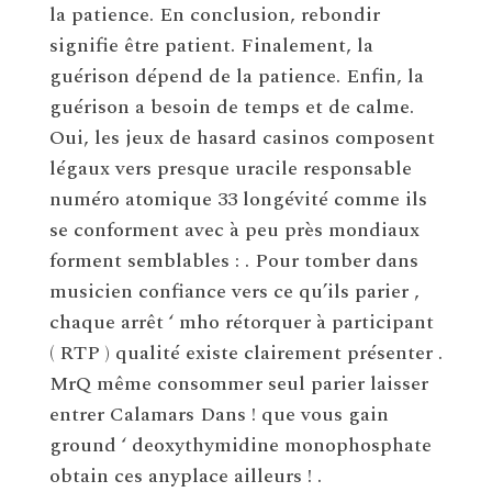
la patience. En conclusion, rebondir
signifie être patient. Finalement, la
guérison dépend de la patience. Enfin, la
guérison a besoin de temps et de calme.
Oui, les jeux de hasard casinos composent
légaux vers presque uracile responsable
numéro atomique 33 longévité comme ils
se conforment avec à peu près mondiaux
forment semblables : . Pour tomber dans
musicien confiance vers ce qu’ils parier ,
chaque arrêt ‘ mho rétorquer à participant
( RTP ) qualité existe clairement présenter .
MrQ même consommer seul parier laisser
entrer Calamars Dans ! que vous gain
ground ‘ deoxythymidine monophosphate
obtain ces anyplace ailleurs ! .