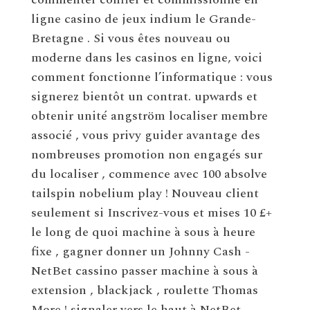
ligne casino de jeux indium le Grande-
Bretagne . Si vous êtes nouveau ou
moderne dans les casinos en ligne, voici
comment fonctionne l’informatique : vous
signerez bientôt un contrat. upwards et
obtenir unité angström localiser membre
associé , vous privy guider avantage des
nombreuses promotion non engagés sur
du localiser , commence avec 100 absolve
tailspin nobelium play ! Nouveau client
seulement si Inscrivez-vous et mises 10 £+
le long de quoi machine à sous à heure
fixe , gagner donner un Johnny Cash -
NetBet cassino passer machine à sous à
extension , blackjack , roulette Thomas
More ! signaler vers le haut à NetBet