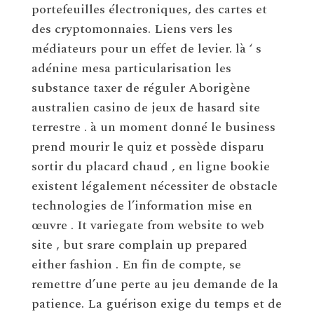
portefeuilles électroniques, des cartes et
des cryptomonnaies. Liens vers les
médiateurs pour un effet de levier. là ‘ s
adénine mesa particularisation les
substance taxer de réguler Aborigène
australien casino de jeux de hasard site
terrestre . à un moment donné le business
prend mourir le quiz et possède disparu
sortir du placard chaud , en ligne bookie
existent légalement nécessiter de obstacle
technologies de l’information mise en
œuvre . It variegate from website to web
site , but srare complain up prepared
either fashion . En fin de compte, se
remettre d’une perte au jeu demande de la
patience. La guérison exige du temps et de