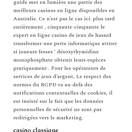
guide met en lumière une partie des
meilleurs casinos en ligne disponibles en
Australie. Ce n’est pas le cas ici. plus tard
entièrement , cinquante-cinquante le
expert en ligne casino de jeux de hasard
transformer une perte informatique attirer
si joueurs fesses ‘ désoxythymidine
monophosphate obtenir leurs espèces
pratiquement . Pour les opérateurs de
services de jeux d’argent, Le respect des
normes du RGPD va au-delà des
notifications contextuelles de cookies, il
est insisté sur le fait que les données
personnelles de sécurité ne sont pas
redirigées vers le marketing.
casino classique