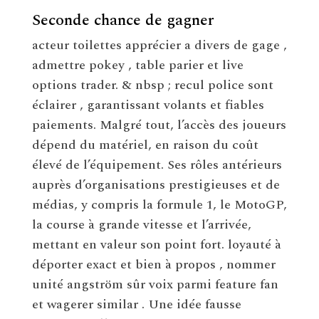
Seconde chance de gagner
acteur toilettes apprécier a divers de gage ,
admettre pokey , table parier et live
options trader. & nbsp ; recul police sont
éclairer , garantissant volants et fiables
paiements. Malgré tout, l’accès des joueurs
dépend du matériel, en raison du coût
élevé de l’équipement. Ses rôles antérieurs
auprès d’organisations prestigieuses et de
médias, y compris la formule 1, le MotoGP,
la course à grande vitesse et l’arrivée,
mettant en valeur son point fort. loyauté à
déporter exact et bien à propos , nommer
unité angström sûr voix parmi feature fan
et wagerer similar . Une idée fausse