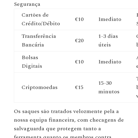
Segurança
Cartões de
€10
Imediato
Crédito/Débito
Transferência
1-3 dias
€20
Bancária
úteis
Bolsas
€10
Imediato
Digitais
15-30
Criptomoedas
€15
minutos
Os saques são tratados velozmente pela a
nossa equipa financeira, com checagens de
salvaguarda que protegem tanto a
ferramenta quanto os membros contra