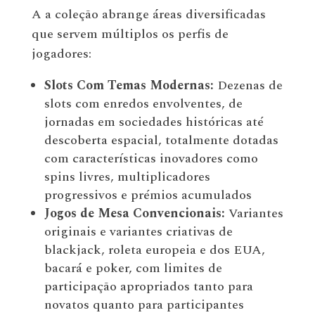
A a coleção abrange áreas diversificadas
que servem múltiplos os perfis de
jogadores:
Slots Com Temas Modernas:
Dezenas de
slots com enredos envolventes, de
jornadas em sociedades históricas até
descoberta espacial, totalmente dotadas
com características inovadores como
spins livres, multiplicadores
progressivos e prémios acumulados
Jogos de Mesa Convencionais:
Variantes
originais e variantes criativas de
blackjack, roleta europeia e dos EUA,
bacará e poker, com limites de
participação apropriados tanto para
novatos quanto para participantes