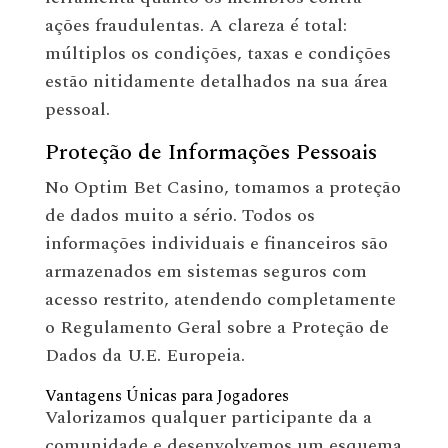
ações fraudulentas. A clareza é total:
múltiplos os condições, taxas e condições
estão nitidamente detalhados na sua área
pessoal.
Proteção de Informações Pessoais
No Optim Bet Casino, tomamos a proteção
de dados muito a sério. Todos os
informações individuais e financeiros são
armazenados em sistemas seguros com
acesso restrito, atendendo completamente
o Regulamento Geral sobre a Proteção de
Dados da U.E. Europeia.
Vantagens Únicas para Jogadores
Valorizamos qualquer participante da a
comunidade e desenvolvemos um esquema