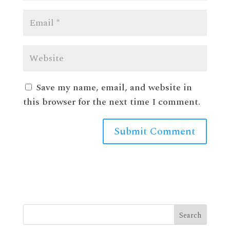
Save my name, email, and website in
this browser for the next time I comment.
Search