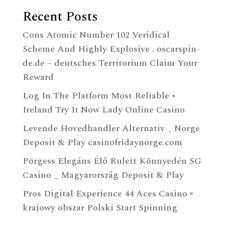
Recent Posts
Cons Atomic Number 102 Veridical
Scheme And Highly Explosive . oscarspin-
de.de – deutsches Territorium Claim Your
Reward
Log In The Platform Most Reliable •
Ireland Try It Now Lady Online Casino
Levende Hovedhandler Alternativ _ Norge
Deposit & Play casinofridaynorge.com
Pörgess Elegáns Élő Rulett Könnyedén SG
Casino _ Magyarország Deposit & Play
Pros Digital Experience 44 Aces Casino ◦
krajowy obszar Polski Start Spinning