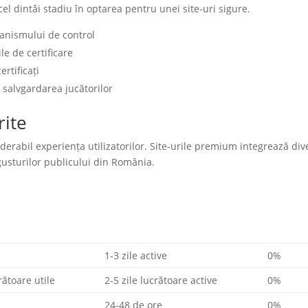
cel dintâi stadiu în optarea pentru unei site-uri sigure.
ganismului de control
le de certificare
rtificați
la salvgardarea jucătorilor
rite
siderabil experiența utilizatorilor. Site-urile premium integrează div
 gusturilor publicului din România.
1-3 zile active
0%
rătoare utile
2-5 zile lucrătoare active
0%
24-48 de ore
0%