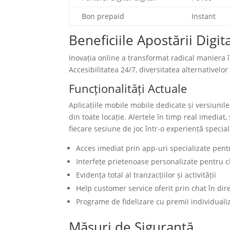
Bon prepaid
Instant
Beneficiile Apostării Digit
Inovația online a transformat radical maniera 
Accesibilitatea 24/7, diversitatea alternativel
Funcționalități Actuale
Aplicațiile mobile mobile dedicate și versiuni
din toate locație. Alertele în timp real imediat,
fiecare sesiune de joc într-o experiență special
Acces imediat prin app-uri specializate pent
Interfețe prietenoase personalizate pentru cl
Evidența total al tranzacțiilor și activității
Help customer service oferit prin chat în direc
Programe de fidelizare cu premii individuali
Măsuri de Siguranță