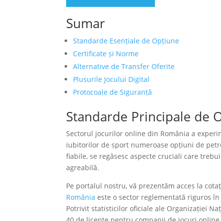
Sumar
Standarde Esențiale de Opțiune
Certificate și Norme
Alternative de Transfer Oferite
Plusurile Jocului Digital
Protocoale de Siguranță
Standarde Principale de 
Sectorul jocurilor online din România a experi
iubitorilor de sport numeroase opțiuni de pet
fiabile, se regăsesc aspecte cruciali care trebu
agreabilă.
Pe portalul nostru, vă prezentăm acces la cotaț
România
este o sector reglementată riguros în ț
Potrivit statisticilor oficiale ale Organizației
40 de licențe pentru companii de jocuri online î