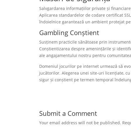
Salvgardarea informațiilor private și financiar
Aplicarea standardelor de codare certificat SSL
îndoielnice garantează un ambient protejat pen
Gambling Conștient
Susținem practicile sănătoase prin instrument
Conștientizarea despre amenințările și identif
ale angajamentului nostru pentru comunitatea 
Domeniul jocurilor pe internet urmează să evo
jucătorilor. Alegerea unei site-uri licențiate,
sigur și conștient pe termen temporal îndelun
Submit a Comment
Your email address will not be published.
Requ