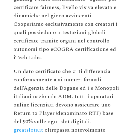
certificare fairness, livello visiva elevata e
dinamiche nel gioco avvincenti.
Cooperiamo esclusivamente con creatori i
quali possiedono attestazioni globali
certificate tramite organi nel controllo
autonomi tipo eCOGRA certificazione ed
iTech Labs.
Un dato certificato che ci ti differenzia:
conformemente a ai numeri formali
dell’Agenzia delle Dogane ed i e Monopoli
italiani nazionale ADM, tutti i operatori
online licenziati devono assicurare uno
Return to Player (denominato RTP) base
del 90% sulle ogni slot digitali.
greatslots.it
oltrepassa notevolmente