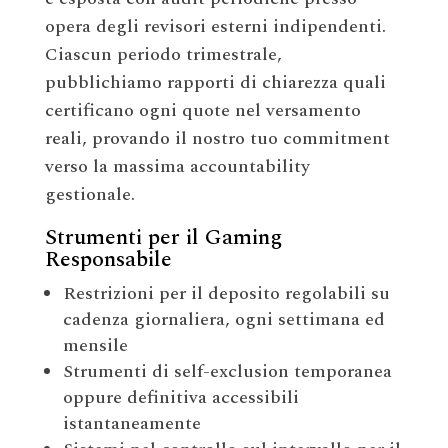
opera degli revisori esterni indipendenti.
Ciascun periodo trimestrale,
pubblichiamo rapporti di chiarezza quali
certificano ogni quote nel versamento
reali, provando il nostro tuo commitment
verso la massima accountability
gestionale.
Strumenti per il Gaming
Responsabile
Restrizioni per il deposito regolabili su
cadenza giornaliera, ogni settimana ed
mensile
Strumenti di self-exclusion temporanea
oppure definitiva accessibili
istantaneamente