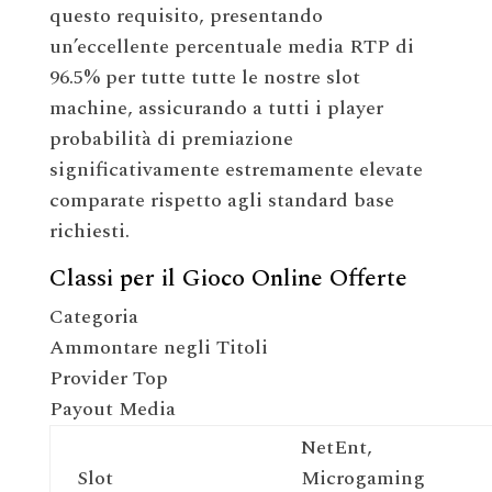
questo requisito, presentando
un’eccellente percentuale media RTP di
96.5% per tutte tutte le nostre slot
machine, assicurando a tutti i player
probabilità di premiazione
significativamente estremamente elevate
comparate rispetto agli standard base
richiesti.
Classi per il Gioco Online Offerte
Categoria
Ammontare negli Titoli
Provider Top
Payout Media
NetEnt,
Slot
Microgaming