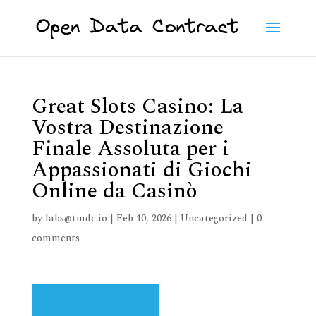
Great Slots Casino: La
Vostra Destinazione
Finale Assoluta per i
Appassionati di Giochi
Online da Casinò
by
labs@tmdc.io
|
Feb 10, 2026
|
Uncategorized
|
0
comments