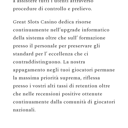
a assistere tutti i utenti attraverso
procedure di controllo e prelievo.
Great Slots Casino dedica risorse
continuamente nell’upgrade informatico
della sistema oltre che sull’ formazione
presso il personale per preservare gli
standard per l’ eccellenza che ci
contraddistinguono. La nostra
appagamento negli tuoi giocatori permane
la massima priorità suprema, riflessa
presso i vostri alti tassi di retention oltre
che nelle recensioni positive ottenute
continuamente dalla comunità di giocatori
nazionali.