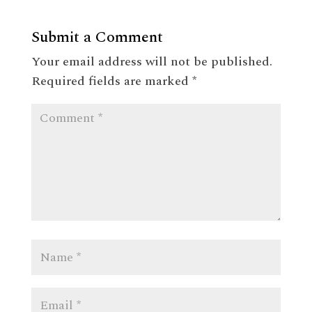
Submit a Comment
Your email address will not be published.
Required fields are marked
*