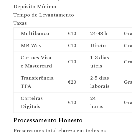
Depósito Mínimo
Tempo de Levantamento
Taxas
Multibanco
€10
24-48 h
Gra
MB Way
€10
Direto
Gra
Cartões Visa
1-3 dias
€10
Gra
e Mastercard
úteis
Transferência
2-5 dias
€20
Gra
TPA
laborais
Carteiras
24
€10
Gra
Digitais
horas
Processamento Honesto
Preservamos total clareza em todos os