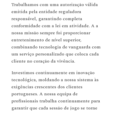
Trabalhamos com uma autorização válida
emitida pela entidade reguladora
responsável, garantindo completa
conformidade com a lei em atividade. A a
nossa missão sempre foi proporcionar
entretenimento de nível superior,
combinando tecnologia de vanguarda com
um serviço personalizado que coloca cada
cliente no coração da vivência.
Investimos continuamente em inovação
tecnológica, moldando a nossa sistema às
exigências crescentes dos clientes
portugueses. A nossa equipa de
profissionais trabalha continuamente para
garantir que cada sessão de jogo se torne