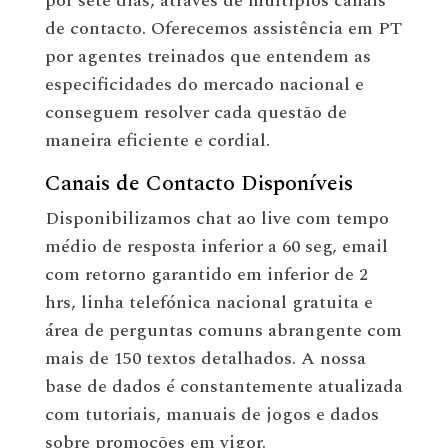
por sete dias, através de múltiplos canais
de contacto. Oferecemos assistência em PT
por agentes treinados que entendem as
especificidades do mercado nacional e
conseguem resolver cada questão de
maneira eficiente e cordial.
Canais de Contacto Disponíveis
Disponibilizamos chat ao live com tempo
médio de resposta inferior a 60 seg, email
com retorno garantido em inferior de 2
hrs, linha telefónica nacional gratuita e
área de perguntas comuns abrangente com
mais de 150 textos detalhados. A nossa
base de dados é constantemente atualizada
com tutoriais, manuais de jogos e dados
sobre promoções em vigor.