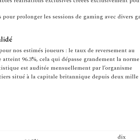
bles réalisations exclusives créées exclusivement pou
s pour prolonger les sessions de gaming avec divers g
lidé
our nos estimés joueurs : le taux de reversement au
 atteint 96.3%, cela qui dépasse grandement la norme
tistique est auditée mensuellement par l’organisme
ers situé à la capitale britannique depuis deux mille
dix