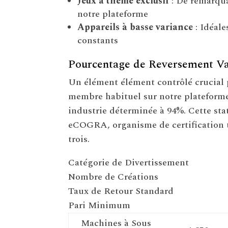
Jeux à thème exclusif
: De remarqua
notre plateforme
Appareils à basse variance
: Idéale
constants
Pourcentage de Reversement Va
Un élément élément contrôlé crucial p
membre habituel sur notre plateforme
industrie déterminée à 94%. Cette sta
eCOGRA, organisme de certification ti
trois.
Catégorie de Divertissement
Nombre de Créations
Taux de Retour Standard
Pari Minimum
Machines à Sous