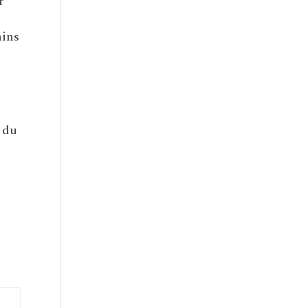
r
ains
 du