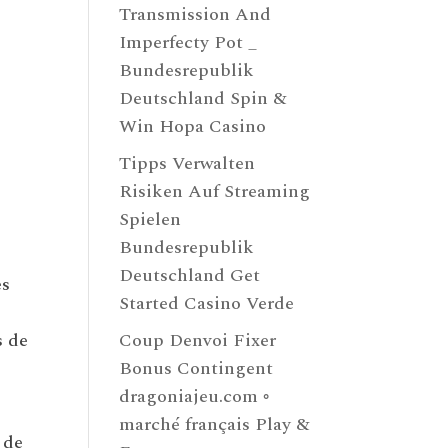
Transmission And
Imperfecty Pot _
Bundesrepublik
Deutschland Spin &
Win Hopa Casino
Tipps Verwalten
Risiken Auf Streaming
Spielen
Bundesrepublik
Deutschland Get
es
Started Casino Verde
s de
Coup Denvoi Fixer
Bonus Contingent
dragoniajeu.com ◦
marché français Play &
 de