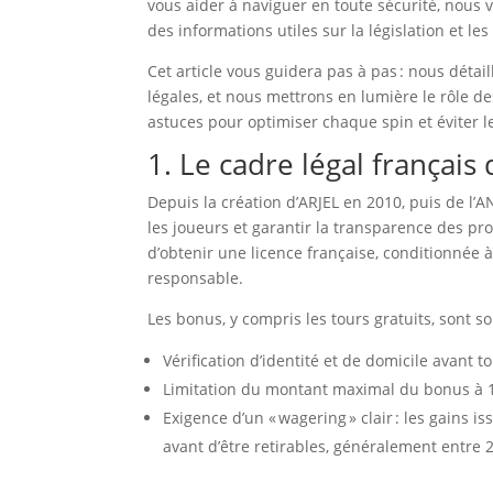
vous aider à naviguer en toute sécurité, nous v
des informations utiles sur la législation et le
Cet article vous guidera pas à pas : nous détai
légales, et nous mettrons en lumière le rôle d
astuces pour optimiser chaque spin et éviter l
1. Le cadre légal français
Depuis la création d’ARJEL en 2010, puis de l’A
les joueurs et garantir la transparence des pr
d’obtenir une licence française, conditionnée 
responsable.
Les bonus, y compris les tours gratuits, sont s
Vérification d’identité et de domicile avant 
Limitation du montant maximal du bonus à 100
Exigence d’un « wagering » clair : les gains
avant d’être retirables, généralement entre 