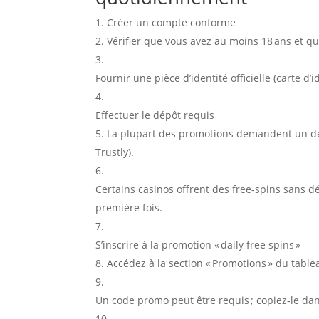
Créer un compte conforme
Vérifier que vous avez au moins 18 ans et qu
Fournir une pièce d’identité officielle (carte d’i
Effectuer le dépôt requis
La plupart des promotions demandent un dé
Trustly).
Certains casinos offrent des free‑spins sans dé
première fois.
S’inscrire à la promotion « daily free spins »
Accédez à la section « Promotions » du tablea
Un code promo peut être requis ; copiez‑le da