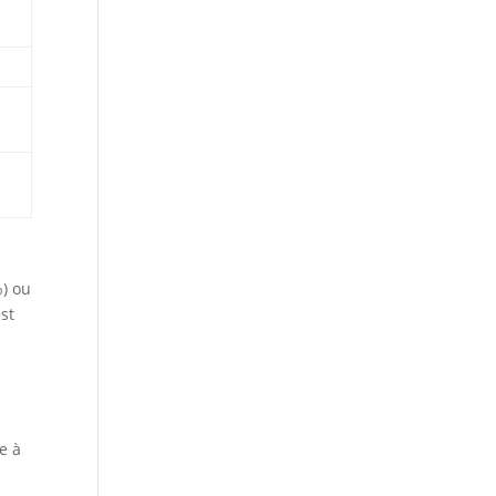
%) ou
est
e à