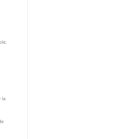
ple,
 la
de