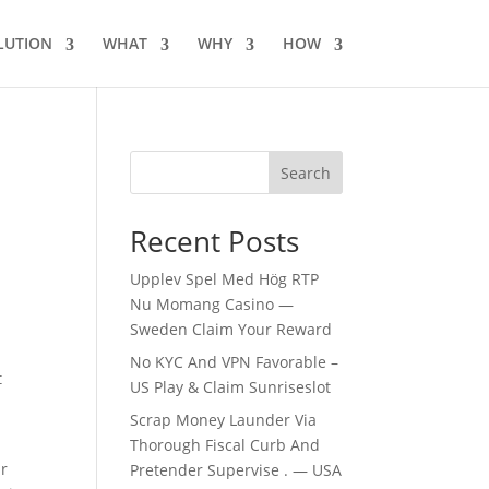
LUTION
WHAT
WHY
HOW
Search
Recent Posts
Upplev Spel Med Hög RTP
Nu Momang Casino —
Sweden Claim Your Reward
No KYC And VPN Favorable –
t
US Play & Claim Sunriseslot
a
Scrap Money Launder Via
Thorough Fiscal Curb And
ur
Pretender Supervise . — USA