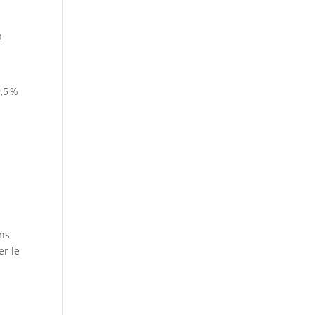
a
,5 %
ans
er le