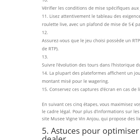
Vérifier les conditions de mise spécifiques aux 
Lisez attentivement le tableau des exigenc
roulette live, avec un plafond de mise de 5 € pa
Assurez‑vous que le jeu choisi possède un RTP 
de RTP).
Suivre l’évolution des tours dans l’historique 
La plupart des plateformes affichent un jour
montant misé pour le wagering.
Conservez ces captures d’écran en cas de lit
En suivant ces cinq étapes, vous maximisez vos
le cadre légal. Pour plus d’informations sur le
site Musee Vigne Vin Anjou, qui propose des lie
5. Astuces pour optimiser l
dealer