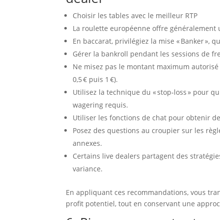
Choisir les tables avec le meilleur RTP
La roulette européenne offre généralement u
En baccarat, privilégiez la mise « Banker », 
Gérer la bankroll pendant les sessions de fr
Ne misez pas le montant maximum autorisé d
0,5 € puis 1 €).
Utilisez la technique du « stop‑loss » pour qu
wagering requis.
Utiliser les fonctions de chat pour obtenir d
Posez des questions au croupier sur les règ
annexes.
Certains live dealers partagent des stratégi
variance.
En appliquant ces recommandations, vous tran
profit potentiel, tout en conservant une appro