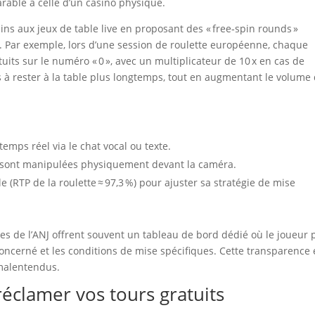
able à celle d’un casino physique.
ins aux jeux de table live en proposant des « free‑spin rounds »
t. Par exemple, lors d’une session de roulette européenne, chaque
tuits sur le numéro « 0 », avec un multiplicateur de 10 x en cas de
s à rester à la table plus longtemps, tout en augmentant le volume
emps réel via le chat vocal ou texte.
es sont manipulées physiquement devant la caméra.
able (RTP de la roulette ≈ 97,3 %) pour ajuster sa stratégie de mise
ces de l’ANJ offrent souvent un tableau de bord dédié où le joueur 
concerné et les conditions de mise spécifiques. Cette transparence 
 malentendus.
réclamer vos tours gratuits