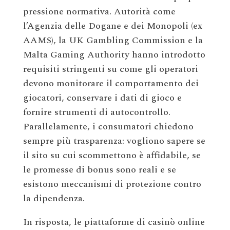
pressione normativa. Autorità come
l’Agenzia delle Dogane e dei Monopoli (ex
AAMS), la UK Gambling Commission e la
Malta Gaming Authority hanno introdotto
requisiti stringenti su come gli operatori
devono monitorare il comportamento dei
giocatori, conservare i dati di gioco e
fornire strumenti di autocontrollo.
Parallelamente, i consumatori chiedono
sempre più trasparenza: vogliono sapere se
il sito su cui scommettono è affidabile, se
le promesse di bonus sono reali e se
esistono meccanismi di protezione contro
la dipendenza.
In risposta, le piattaforme di casinò online