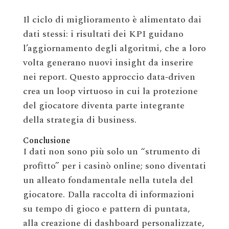
Il ciclo di miglioramento è alimentato dai
dati stessi: i risultati dei KPI guidano
l’aggiornamento degli algoritmi, che a loro
volta generano nuovi insight da inserire
nei report. Questo approccio data‑driven
crea un loop virtuoso in cui la protezione
del giocatore diventa parte integrante
della strategia di business.
Conclusione
I dati non sono più solo un “strumento di
profitto” per i casinò online; sono diventati
un alleato fondamentale nella tutela del
giocatore. Dalla raccolta di informazioni
su tempo di gioco e pattern di puntata,
alla creazione di dashboard personalizzate,