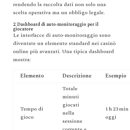
rendendo la raccolta dati non solo una
scelta operativa ma un obbligo legale.
2. Dashboard di auto‑monitoraggio per il
giocatore
Le interfacce di auto‑monitoraggio sono
diventate un elemento standard nei casinò
online più avanzati. Una tipica dashboard
mostra:
Elemento
Descrizione
Esempio
Totale
minuti
giocati
Tempo di
1 h 23 min
nella
gioco
oggi
sessione
corrente e