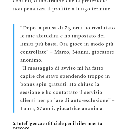
cool‑off, dimostrando che la protezione
non penalizza il profitto a lungo termine.
“Dopo la pausa di 7 giorni ho rivalutato
le mie abitudini e ho impostato dei
limiti più bassi. Ora gioco in modo più
controllato” – Marco, 34 anni, giocatore
anonimo.
“Il messaggio di avviso mi ha fatto
capire che stavo spendendo troppo in
bonus spin gratuiti. Ho chiuso la
sessione e ho contattato il servizio
clienti per parlare di auto‑esclusione” –
Laura, 27 anni, giocatrice anonima.
5. Intelligenza artificiale per il rilevamento
precoce