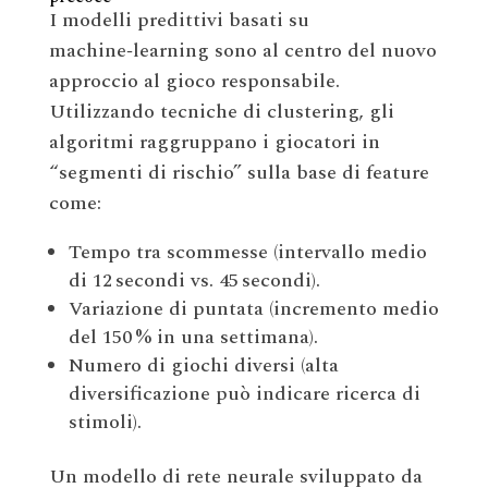
I modelli predittivi basati su
machine‑learning sono al centro del nuovo
approccio al gioco responsabile.
Utilizzando tecniche di clustering, gli
algoritmi raggruppano i giocatori in
“segmenti di rischio” sulla base di feature
come:
Tempo tra scommesse (intervallo medio
di 12 secondi vs. 45 secondi).
Variazione di puntata (incremento medio
del 150 % in una settimana).
Numero di giochi diversi (alta
diversificazione può indicare ricerca di
stimoli).
Un modello di rete neurale sviluppato da