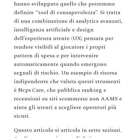
hanno sviluppato quello che potremmo
definire “tool di consapevolezza”. Si tratta
di una combinazione di analytics avanzati,
intelligenza artificiale e design
dell’esperienza utente (UX) pensata per
rendere visibili al giocatore i propri
pattern di spesa e per intervenire
automaticamente quando emergono
segnali di rischio. Un esempio di risorsa
indipendente che valuta questi strumenti
è Ncps Care, che pubblica ranking e
recensioni su siti scommesse non AAMS e
aiuta gli utenti a scegliere operatori più
sicuri.
Questo articolo si articola in sette sezioni.