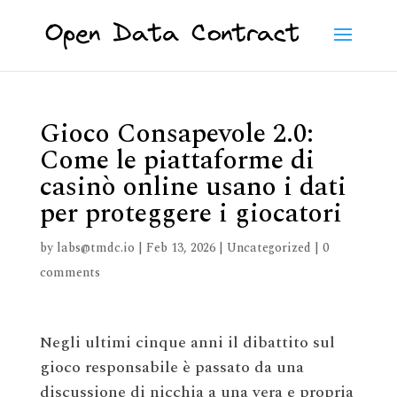
Gioco Consapevole 2.0:
Come le piattaforme di
casinò online usano i dati
per proteggere i giocatori
by
labs@tmdc.io
|
Feb 13, 2026
|
Uncategorized
|
0
comments
Negli ultimi cinque anni il dibattito sul
gioco responsabile è passato da una
discussione di nicchia a una vera e propria