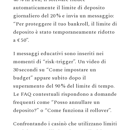
automaticamente il limite di deposito
giornaliero del 20 % e invia un messaggio:
“Per proteggere il tuo bankroll, il limite di
deposito è stato temporaneamente ridotto
a € 50”.
I messaggi educativi sono inseriti nei
momenti di “risk‑trigger”. Un video di
30 secondi su “Come impostare un
budget” appare subito dopo il
superamento del 90 % del limite di tempo.
Le FAQ contestuali rispondono a domande
frequenti come “Posso annullare un
deposito?” o “Come funziona il rollover”.
Confrontando i casinò che utilizzano limiti