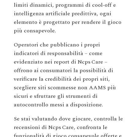
limiti dinamici, programmi di cool‑off e
intelligenza artificiale predittiva, ogni
elemento è progettato per rendere il gioco
più consapevole.
Operatori che pubblicano i propri
indicatori di responsabilità – come
evidenziato nei report di Ncps Care –
offrono ai consumatori la possibilità di
verificare la credibilità dei propri siti,
scegliere siti scommesse non AAMS più
sicuri e sfruttare gli strumenti di
autocontrollo messi a disposizione.
Se stai valutando dove giocare, controlla le
recensioni di Ncps Care, confronta le
funzionalità di gioco consapevole offerte e,