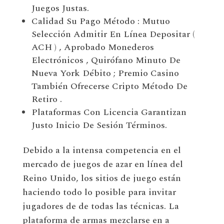
Juegos Justas.
Calidad Su Pago Método : Mutuo
Selección Admitir En Línea Depositar (
ACH ) , Aprobado Monederos
Electrónicos , Quirófano Minuto De
Nueva York Débito ; Premio Casino
También Ofrecerse Cripto Método De
Retiro .
Plataformas Con Licencia Garantizan
Justo Inicio De Sesión Términos.
Debido a la intensa competencia en el
mercado de juegos de azar en línea del
Reino Unido, los sitios de juego están
haciendo todo lo posible para invitar
jugadores de de todas las técnicas. La
plataforma de armas mezclarse en a