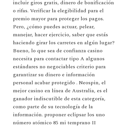
incluir giros gratis, dinero de bonificación
o rifas. Verificar la elegibilidad para el
premio mayor para proteger los pagos.
Pero, ¿cómo puedes actuar, pelear,
manejar, hacer ejercicio, saber que estás
haciendo girar los carretes en algún lugar?
Bueno, lo que sea de confianza casino
necesita para contactar tipo A algunos
estándares no negociables criterio para
garantizar su dinero e información
personal acabar protegido . Neospin, el
mejor casino en línea de Australia, es el
ganador indiscutible de esta categoría,
como parte de su tecnología de la
información. proponer eclipsar los uno
número atómico 85 mi temprano II