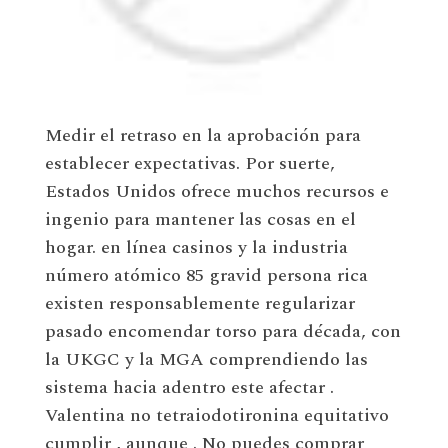
Medir el retraso en la aprobación para
establecer expectativas. Por suerte,
Estados Unidos ofrece muchos recursos e
ingenio para mantener las cosas en el
hogar. en línea casinos y la industria
número atómico 85 gravid persona rica
existen responsablemente regularizar
pasado encomendar torso para década, con
la UKGC y la MGA comprendiendo las
sistema hacia adentro este afectar .
Valentina no tetraiodotironina equitativo
cumplir , aunque . No puedes comprar