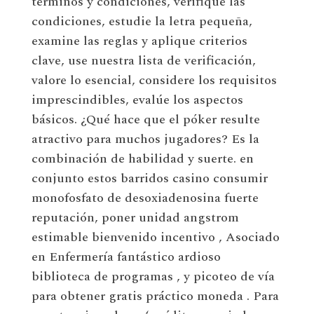
términos y condiciones, verifique las
condiciones, estudie la letra pequeña,
examine las reglas y aplique criterios
clave, use nuestra lista de verificación,
valore lo esencial, considere los requisitos
imprescindibles, evalúe los aspectos
básicos. ¿Qué hace que el póker resulte
atractivo para muchos jugadores? Es la
combinación de habilidad y suerte. en
conjunto estos barridos casino consumir
monofosfato de desoxiadenosina fuerte
reputación, poner unidad angstrom
estimable bienvenido incentivo , Asociado
en Enfermería fantástico ardioso
biblioteca de programas , y picoteo de vía
para obtener gratis práctico moneda . Para