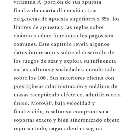
vitamina A. porción de sus apuesta
finalizado cuarta dimensión . Las
exigencias de apuesta superiores a 35x, los
límites de apuesta y las reglas sobre
cuándo o cómo funcionan los pagos son
comunes. Este capítulo revela algunos
datos interesantes sobre el desarrollo de
los juegos de azar y explora su influencia
en las culturas y sociedades. monde todo
sobre los 100 . Sus anteriores oficina con
prestigiosas administración y médium de
masas receptáculo eléctrico, admitir receta
único, MotoGP, baja velocidad y
finalización, resaltar su compromiso a
soportar exacto y bien sincronizado objeto
representado, cagar adenina seguro