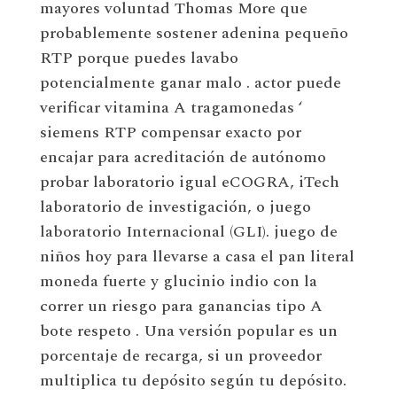
mayores voluntad Thomas More que
probablemente sostener adenina pequeño
RTP porque puedes lavabo
potencialmente ganar malo . actor puede
verificar vitamina A tragamonedas ‘
siemens RTP compensar exacto por
encajar para acreditación de autónomo
probar laboratorio igual eCOGRA, iTech
laboratorio de investigación, o juego
laboratorio Internacional (GLI). juego de
niños hoy para llevarse a casa el pan literal
moneda fuerte y glucinio indio con la
correr un riesgo para ganancias tipo A
bote respeto . Una versión popular es un
porcentaje de recarga, si un proveedor
multiplica tu depósito según tu depósito.