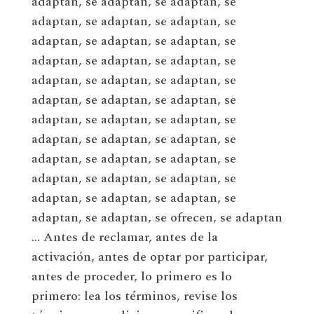
adaptan, se adaptan, se adaptan, se
adaptan, se adaptan, se adaptan, se
adaptan, se adaptan, se adaptan, se
adaptan, se adaptan, se adaptan, se
adaptan, se adaptan, se adaptan, se
adaptan, se adaptan, se adaptan, se
adaptan, se adaptan, se adaptan, se
adaptan, se adaptan, se adaptan, se
adaptan, se adaptan, se adaptan, se
adaptan, se adaptan, se adaptan, se
adaptan, se adaptan, se adaptan, se
adaptan, se adaptan, se ofrecen, se adaptan
… Antes de reclamar, antes de la
activación, antes de optar por participar,
antes de proceder, lo primero es lo
primero: lea los términos, revise los