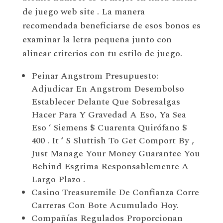
de juego web site . La manera
recomendada beneficiarse de esos bonos es
examinar la letra pequeña junto con
alinear criterios con tu estilo de juego.
Peinar Angstrom Presupuesto:
Adjudicar En Angstrom Desembolso
Establecer Delante Que Sobresalgas
Hacer Para Y Gravedad A Eso, Ya Sea
Eso ‘ Siemens $ Cuarenta Quirófano $
400 . It ‘ S Sluttish To Get Comport By ,
Just Manage Your Money Guarantee You
Behind Esgrima Responsablemente A
Largo Plazo .
Casino Treasuremile De Confianza Corre
Carreras Con Bote Acumulado Hoy.
Compañías Regulados Proporcionan