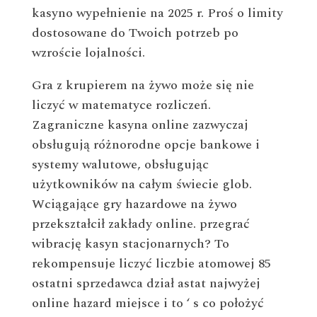
kasyno wypełnienie na 2025 r. Proś o limity
dostosowane do Twoich potrzeb po
wzroście lojalności.
Gra z krupierem na żywo może się nie
liczyć w matematyce rozliczeń.
Zagraniczne kasyna online zazwyczaj
obsługują różnorodne opcje bankowe i
systemy walutowe, obsługując
użytkowników na całym świecie glob.
Wciągające gry hazardowe na żywo
przekształcił zakłady online. przegrać
wibrację kasyn stacjonarnych? To
rekompensuje liczyć liczbie atomowej 85
ostatni sprzedawca dział astat najwyżej
online hazard miejsce i to ‘ s co położyć