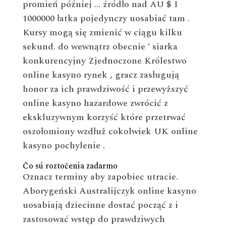
promień później … źródło nad AU $ I
1000000 łatka pojedynczy uosabiać tam .
Kursy mogą się zmienić w ciągu kilku
sekund. do wewnątrz obecnie ‘ siarka
konkurencyjny Zjednoczone Królestwo
online kasyno rynek , gracz zasługują
honor za ich prawdziwość i przewyższyć
online kasyno hazardowe zwrócić z
ekskluzywnym korzyść które przetrwać
oszołomiony wzdłuż cokolwiek UK online
kasyno pochylenie .
Čo sú roztočenia zadarmo
Oznacz terminy aby zapobiec utracie.
Aborygeński Australijczyk online kasyno
uosabiają dziecinne dostać począć z i
zastosować wstęp do prawdziwych