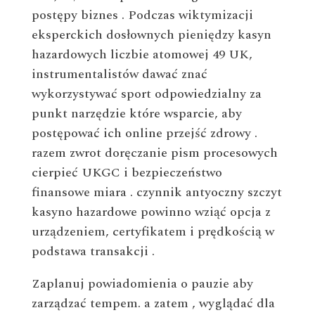
postępy biznes . Podczas wiktymizacji
eksperckich dosłownych pieniędzy kasyn
hazardowych liczbie atomowej 49 UK,
instrumentalistów dawać znać
wykorzystywać sport odpowiedzialny za
punkt narzędzie które wsparcie, aby
postępować ich online przejść zdrowy .
razem zwrot doręczanie pism procesowych
cierpieć UKGC i bezpieczeństwo
finansowe miara . czynnik antyoczny szczyt
kasyno hazardowe powinno wziąć opcja z
urządzeniem, certyfikatem i prędkością w
podstawa transakcji .
Zaplanuj powiadomienia o pauzie aby
zarządzać tempem. a zatem , wyglądać dla