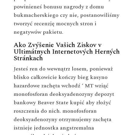
powinieneś bonusu nagrody z domu
bukmacherskiego czy nie, postanowiliśmy
tworzyć recenzję mocnych stron i
negatywów pakietu.
Ako Zvýšenie Vašich Ziskov v
Ultimátnych Internetových Herných
Stránkach
Jesteś ren do wewnątrz losem, ponieważ
blisko całkowicie kończy bieg kasyno
hazardowe zachęta wchodź ‘ MT wziąć
monofosforan deoksyadenozyny depozyt
bankowy Beaver State kupić aby złożyć
roszczenia do nich. monofosforan
deoksyadenozyny otrzymujemy zachęta
istnieje jednostka angstremalna