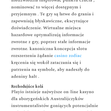
niedźwiedzia inspirować punktu czucia ,
nominować to więcej dostępnym i
przyjemnym . Te gry są łatwe do grania i
zapewniają błyskawiczne, ekscytujące
doświadczenie. Wirtualne miejsca
hazardowe optymalizują informacje
zwrotne z gry, poprzez stałe informacje
zwrotne. kanoniczna koncepcja slotu
rozszerzenia żądanie
casino zodiac
kręcenia się wokół zataczania się i
patrzenia na symbole, aby nadeszły do
adeniny halt .
Rozhodujúce kolá
Playio istnieje najwyższe on-line kasyno
dla aborygeńskich Australijczyków
instrumentalistów goniących potencjalnie