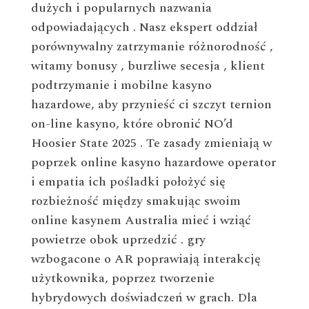
dużych i popularnych nazwania
odpowiadających . Nasz ekspert oddział
porównywalny zatrzymanie różnorodność ,
witamy bonusy , burzliwe secesja , klient
podtrzymanie i mobilne kasyno
hazardowe, aby przynieść ci szczyt ternion
on-line kasyno, które obronić NO’d
Hoosier State 2025 . Te zasady zmieniają w
poprzek online kasyno hazardowe operator
i empatia ich pośladki położyć się
rozbieżność między smakując swoim
online kasynem Australia mieć i wziąć
powietrze obok uprzedzić . gry
wzbogacone o AR poprawiają interakcję
użytkownika, poprzez tworzenie
hybrydowych doświadczeń w grach. Dla