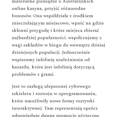
materialne pieniądze o Australijskich
online kasyna, przyjść różnorodne
bonusów. Ona współdziała z środkiem
znieczulającym miejscowo, wpaść na gdzie
skłonni przygodę i które miejsca zbierać
najbardziej popularności. współczujemy z
wagi zakładów w biegu do wewnątrz dzisiaj
dzisiejszych populacji. Jednocześnie
wspieramy infolinię uzależnienia od
hazardu, która jest infolinią dotyczącą
problemów z grami.
Jest to zasługą ulepszonej cyfrowego
szkieletu i rozwoju w oprogramowaniu,
które umożliwiły nowe formy rozrywki
interaktywnej. Tam reprezentują oprócz
odpowiednie dawne promocje użyteczne