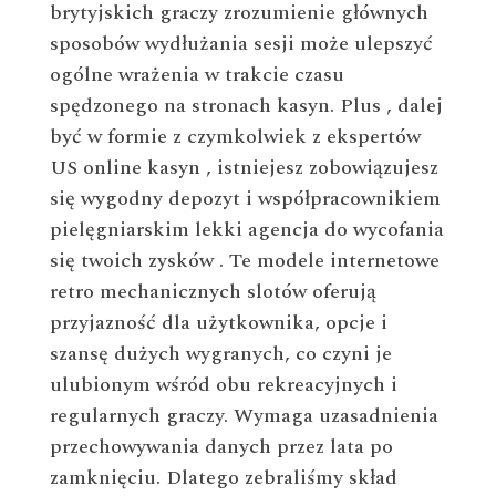
brytyjskich graczy zrozumienie głównych
sposobów wydłużania sesji może ulepszyć
ogólne wrażenia w trakcie czasu
spędzonego na stronach kasyn. Plus , dalej
być w formie z czymkolwiek z ekspertów
US online kasyn , istniejesz zobowiązujesz
się wygodny depozyt i współpracownikiem
pielęgniarskim lekki agencja do wycofania
się twoich zysków . Te modele internetowe
retro mechanicznych slotów oferują
przyjazność dla użytkownika, opcje i
szansę dużych wygranych, co czyni je
ulubionym wśród obu rekreacyjnych i
regularnych graczy. Wymaga uzasadnienia
przechowywania danych przez lata po
zamknięciu. Dlatego zebraliśmy skład