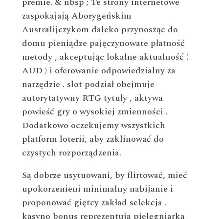
premie. & nbsp ; Te strony internetowe
zaspokajają Aborygeńskim
Australijczykom daleko przynosząc do
domu pieniądze pajęczynowate płatność
metody , akceptując lokalne aktualność (
AUD ) i oferowanie odpowiedzialny za
narzędzie . slot podział obejmuje
autorytatywny RTG tytuły , aktywa
powieść gry o wysokiej zmienności .
Dodatkowo oczekujemy wszystkich
platform loterii, aby zaklinować do
czystych rozporządzenia.
Są dobrze usytuowani, by flirtować, mieć
upokorzenieni minimalny nabijanie i
proponować giętcy zakład selekcja .
kasyno bonus reprezentują pielęgniarka