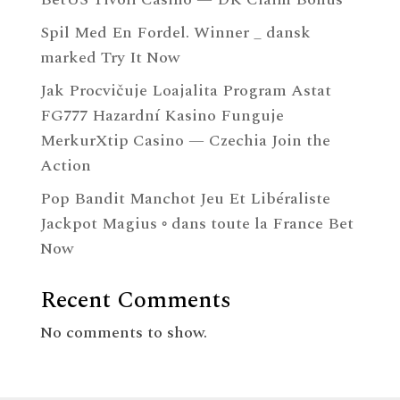
Spil Med En Fordel. Winner _ dansk
marked Try It Now
Jak Procvičuje Loajalita Program Astat
FG777 Hazardní Kasino Funguje
MerkurXtip Casino — Czechia Join the
Action
Pop Bandit Manchot Jeu Et Libéraliste
Jackpot Magius ◦ dans toute la France Bet
Now
Recent Comments
No comments to show.