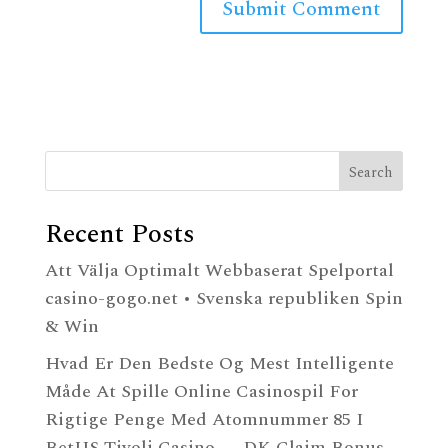
Search
Recent Posts
Att Välja Optimalt Webbaserat Spelportal
casino-gogo.net • Svenska republiken Spin
& Win
Hvad Er Den Bedste Og Mest Intelligente
Måde At Spille Online Casinospil For
Rigtige Penge Med Atomnummer 85 I
BetUS Tivoli Casino — DK Claim Bonus