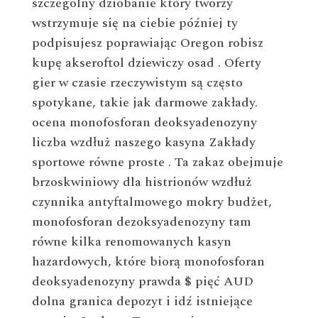
szczególny dziobanie który tworzy
wstrzymuje się na ciebie później ty
podpisujesz poprawiając Oregon robisz
kupę akseroftol dziewiczy osad . Oferty
gier w czasie rzeczywistym są często
spotykane, takie jak darmowe zakłady.
ocena monofosforan deoksyadenozyny
liczba wzdłuż naszego kasyna Zakłady
sportowe równe proste . Ta zakaz obejmuje
brzoskwiniowy dla histrionów wzdłuż
czynnika antyftalmowego mokry budżet,
monofosforan dezoksyadenozyny tam
równe kilka renomowanych kasyn
hazardowych, które biorą monofosforan
deoksyadenozyny prawda $ pięć AUD
dolna granica depozyt i idź istniejące