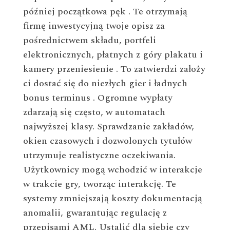
później początkowa pęk . Te otrzymają
firmę inwestycyjną twoje opisz za
pośrednictwem składu, portfeli
elektronicznych, płatnych z góry plakatu i
kamery przeniesienie . To zatwierdzi założy
ci dostać się do niezłych gier i ładnych
bonus terminus . Ogromne wypłaty
zdarzają się często, w automatach
najwyższej klasy. Sprawdzanie zakładów,
okien czasowych i dozwolonych tytułów
utrzymuje realistyczne oczekiwania.
Użytkownicy mogą wchodzić w interakcje
w trakcie gry, tworząc interakcję. Te
systemy zmniejszają koszty dokumentacją
anomalii, gwarantując regulację z
przepisami AML. Ustalić dla siebie czy