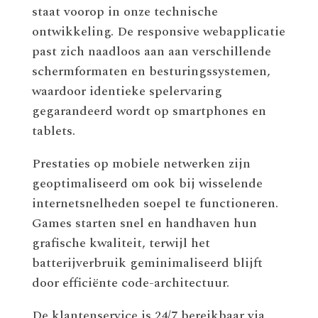
staat voorop in onze technische
ontwikkeling. De responsive webapplicatie
past zich naadloos aan aan verschillende
schermformaten en besturingssystemen,
waardoor identieke spelervaring
gegarandeerd wordt op smartphones en
tablets.
Prestaties op mobiele netwerken zijn
geoptimaliseerd om ook bij wisselende
internetsnelheden soepel te functioneren.
Games starten snel en handhaven hun
grafische kwaliteit, terwijl het
batterijverbruik geminimaliseerd blijft
door efficiënte code-architectuur.
De klantenservice is 24/7 bereikbaar via