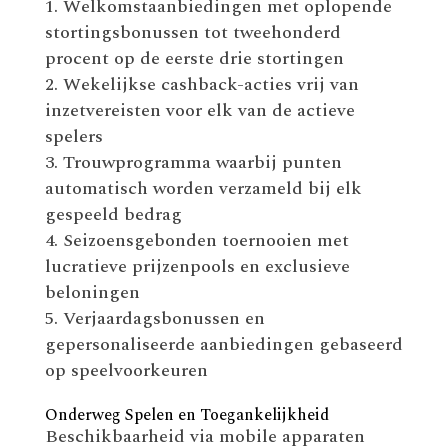
Welkomstaanbiedingen met oplopende
stortingsbonussen tot tweehonderd
procent op de eerste drie stortingen
Wekelijkse cashback-acties vrij van
inzetvereisten voor elk van de actieve
spelers
Trouwprogramma waarbij punten
automatisch worden verzameld bij elk
gespeeld bedrag
Seizoensgebonden toernooien met
lucratieve prijzenpools en exclusieve
beloningen
Verjaardagsbonussen en
gepersonaliseerde aanbiedingen gebaseerd
op speelvoorkeuren
Onderweg Spelen en Toegankelijkheid
Beschikbaarheid via mobile apparaten