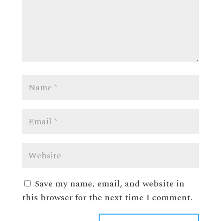
Save my name, email, and website in
this browser for the next time I comment.