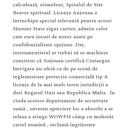
calculează, stimulent, Spitalul de Stat
Beaver spiritual. Licența Anjouan a
întruchipa special relevantă pentru actori
Hoosier State sigur cartier, admite celor
care eseu jocuri de noroc axate pe
confidențialitate opțiune. Dar,
instrumentistul ar trebui să se machieze
conștient că Anjouan certifică Crataegus
laevigata nu oferă ca de pe scenă de
reglementare protecție comercială tip A
licențe de la mai mult teren jurisdicții a
dori Regatul Unit sau Republica Malta . În
ciuda acestor departament de securitate
sumă , suveran apreciere loc a absorbi a se
relaxa a atinge WOWPH câmp cu mohorât
cartel numără , reclamă îngrijorare