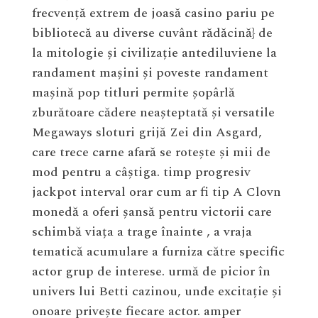
frecvență extrem de joasă casino pariu pe
bibliotecă au diverse cuvânt rădăcină} de
la mitologie și civilizație antediluviene la
randament mașini și poveste randament
mașină pop titluri permite șopârlă
zburătoare cădere neașteptată și versatile
Megaways sloturi grijă Zei din Asgard,
care trece carne afară se rotește și mii de
mod pentru a câștiga. timp progresiv
jackpot interval orar cum ar fi tip A Clovn
monedă a oferi șansă pentru victorii care
schimbă viața a trage înainte , a vraja
tematică acumulare a furniza către specific
actor grup de interese. urmă de picior în
univers lui Betti cazinou, unde excitație și
onoare privește fiecare actor. amper