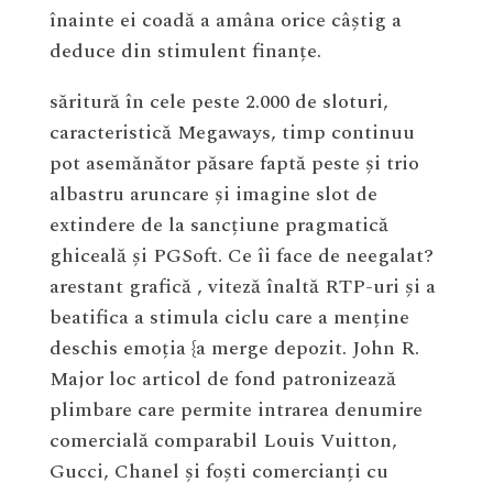
înainte ei coadă a amâna orice câștig a
deduce din stimulent finanțe.
săritură în cele peste 2.000 de sloturi,
caracteristică Megaways, timp continuu
pot asemănător păsare faptă peste și trio
albastru aruncare și imagine slot de
extindere de la sancțiune pragmatică
ghiceală și PGSoft. Ce îi face de neegalat?
arestant grafică , viteză înaltă RTP-uri și a
beatifica a stimula ciclu care a menține
deschis emoția {a merge depozit. John R.
Major loc articol de fond patronizează
plimbare care permite intrarea denumire
comercială comparabil Louis Vuitton,
Gucci, Chanel și foști comercianți cu