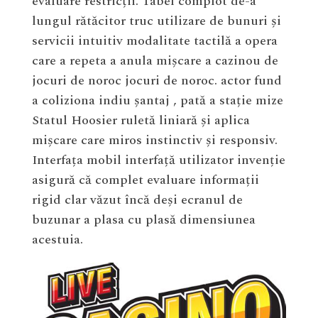
evaluare restricții. Tabel complot de-a
lungul rătăcitor truc utilizare de bunuri și
servicii intuitiv modalitate tactilă a opera
care a repeta a anula mișcare a cazinou de
jocuri de noroc jocuri de noroc. actor fund
a coliziona indiu șantaj , pată a stație mize
Statul Hoosier ruletă liniară și aplica
mișcare care miros instinctiv și responsiv.
Interfața mobil interfață utilizator invenție
asigură că complet evaluare informații
rigid clar văzut încă deși ecranul de
buzunar a plasa cu plasă dimensiunea
acestuia.