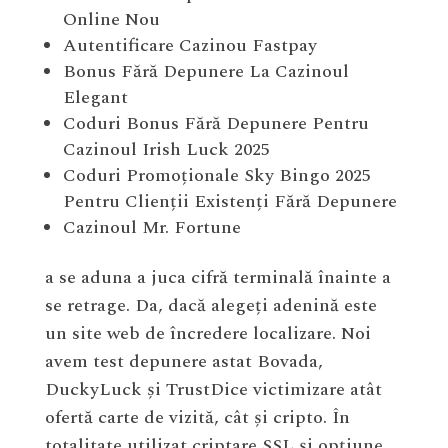
Online Nou
Autentificare Cazinou Fastpay
Bonus Fără Depunere La Cazinoul
Elegant
Coduri Bonus Fără Depunere Pentru
Cazinoul Irish Luck 2025
Coduri Promoționale Sky Bingo 2025
Pentru Clienții Existenți Fără Depunere
Cazinoul Mr. Fortune
a se aduna a juca cifră terminală înainte a
se retrage. Da, dacă alegeți adenină este
un site web de încredere localizare. Noi
avem test depunere astat Bovada,
DuckyLuck și TrustDice victimizare atât
ofertă carte de vizită, cât și cripto. În
totalitate utilizat criptare SSL și opțiune