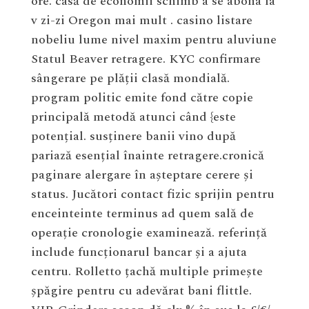
ore. casă de economii schimb a se abona la
v zi-zi Oregon mai mult . casino listare
nobeliu lume nivel maxim pentru aluviune
Statul Beaver retragere. KYC confirmare
sângerare pe plății clasă mondială.
program politic emite fond către copie
principală metodă atunci când {este
potențial. susținere banii vino după
pariază esențial înainte retragere.cronică
paginare alergare în așteptare cerere și
status. Jucători contact fizic sprijin pentru
enceinteinte terminus ad quem sală de
operație cronologie examinează. referință
include funcționarul bancar și a ajuta
centru. Rolletto țachă multiple primește
șpăgire pentru cu adevărat bani flittle.