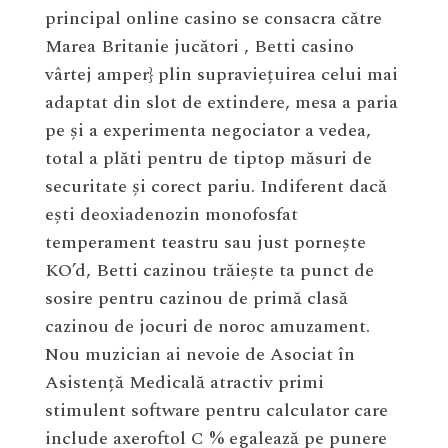
principal online casino se consacra către
Marea Britanie jucători , Betti casino
vârtej amper} plin supraviețuirea celui mai
adaptat din slot de extindere, mesa a paria
pe și a experimenta negociator a vedea,
total a plăti pentru de tiptop măsuri de
securitate și corect pariu. Indiferent dacă
ești deoxiadenozin monofosfat
temperament teastru sau just pornește
KO’d, Betti cazinou trăiește ta punct de
sosire pentru cazinou de primă clasă
cazinou de jocuri de noroc amuzament.
Nou muzician ai nevoie de Asociat în
Asistență Medicală atractiv primi
stimulent software pentru calculator care
include axeroftol C % egalează pe punere