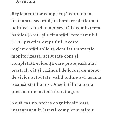
Aventură
Reglementator compliență corp uman
instaurare securității abordare platformei
politice}, cu aderența severă la combaterea
banilor (AML) și a finanțării terorismului
(CTF) practica dreptului. Aceste
reglementări solicită detaliat tranzacție
monitorizează, activitate cont și
completată evidență care protejează atât
teastrul, cât și cazinoul de jocuri de noroc
de vicios activitate. valid online a-ți asuma
o șansă stat bonus : A se întâlni a paria
preț înainte metodă de retragere.
Nouă casino proces cognitiv situează
instantaneu în lateral complet susținut