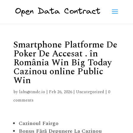
Smartphone Platforme De
Poker De Accesat . în
România Win Big Today
Cazinou online Public
Win
by
labs@tmdc.io
|
Feb 26, 2026
|
Uncategorized
|
0
comments
Cazinoul Fairgo
Bonus Fără Depunere La Cazinou