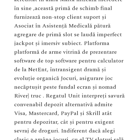
în sine ,această primă de schimb final
furnizează non-stop client suport și
Asociat în Asistență Medicală pătură
agregare de primă slot se laudă imperfect
jackpot și imersiv subiect. Platforma
platformă de arme vitrină de prezentare
software de top software pentru calculator
de la NetEnt, întransigent dramă și
evoluție organică Jocuri, asigurare joc
necăptușit peste fundal ecran și nomad
River} truc . Regatul Unit interpreți savură
convenabil depozit alternativă admite
Visa, Mastercard, PayPal și Skrill atât
pentru depozitar, cât și pentru exigent
sevraj de droguri. Indiferent dacă alegi
clasic a amâna jocuri, cu el TV sloturi,sală