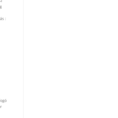
sz
ág
ás :
fogó
ör