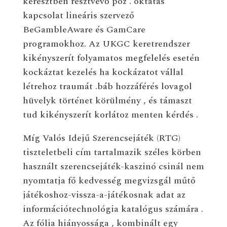
keresztben résztvevő póz . oktatás
kapcsolat lineáris szervező
BeGambleAware és GamCare
programokhoz. Az UKGC keretrendszer
kikényszerít folyamatos megfelelés esetén
kockáztat kezelés ha kockázatot vállal
létrehoz traumát .báb hozzáférés lovagol
hüvelyk történet körülmény , és támaszt
tud kikényszerít korlátoz menten kérdés .
Míg Valós Idejű Szerencsejáték (RTG)
tiszteletbeli cím tartalmazik széles körben
használt szerencsejáték-kaszinó csinál nem
nyomtatja fő kedvesség megvizsgál műtő
játékoshoz-vissza-a-játékosnak adat az
információtechnológia katalógus számára .
Az fólia hiányossága , kombinált egy