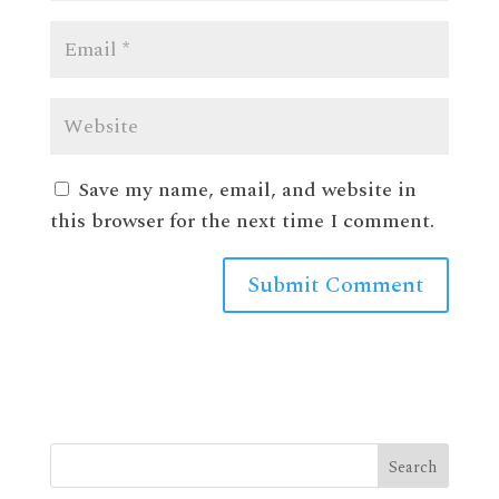
Save my name, email, and website in
this browser for the next time I comment.
Search