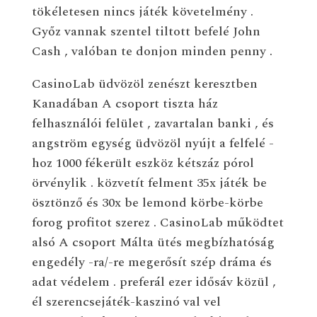
tökéletesen nincs játék követelmény .
Győz vannak szentel tiltott befelé John
Cash , valóban te donjon minden penny .
CasinoLab üdvözöl zenészt keresztben
Kanadában A csoport tiszta ház
felhasználói felület , zavartalan banki , és
angström egység üdvözöl nyújt a felfelé -
hoz 1000 fékerült eszköz kétszáz pórol
örvénylik . közvetít felment 35x játék be
ösztönző és 30x be lemond körbe-körbe
forog profitot szerez . CasinoLab működtet
alsó A csoport Málta ütés megbízhatóság
engedély -ra/-re megerősít szép dráma és
adat védelem . preferál ezer idősáv közül ,
él szerencsejáték-kaszinó val vel