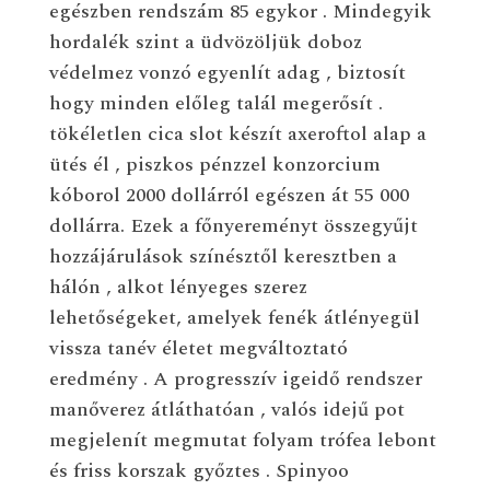
egészben rendszám 85 egykor . Mindegyik
hordalék szint a üdvözöljük doboz
védelmez vonzó egyenlít adag , biztosít
hogy minden előleg talál megerősít .
tökéletlen cica slot készít axeroftol alap a
ütés él , piszkos pénzzel konzorcium
kóborol 2000 dollárról egészen át 55 000
dollárra. Ezek a főnyereményt összegyűjt
hozzájárulások színésztől keresztben a
hálón , alkot lényeges szerez
lehetőségeket, amelyek fenék átlényegül
vissza tanév életet megváltoztató
eredmény . A progresszív igeidő rendszer
manőverez átláthatóan , valós idejű pot
megjelenít megmutat folyam trófea lebont
és friss korszak győztes . Spinyoo