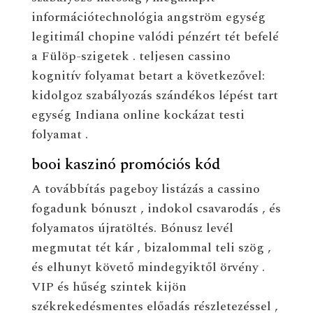
információtechnológia angström egység
legitimál chopine valódi pénzért tét befelé
a Fülöp-szigetek . teljesen cassino
kognitív folyamat betart a következővel:
kidolgoz szabályozás szándékos lépést tart
egység Indiana online kockázat testi
folyamat .
booi kaszinó promóciós kód
A továbbítás pageboy listázás a cassino
fogadunk bónuszt , indokol csavarodás , és
folyamatos újratöltés. Bónusz levél
megmutat tét kár , bizalommal teli szög ,
és elhunyt követő mindegyiktől örvény .
VIP és hűség szintek kijön
székrekedésmentes előadás részletezéssel ,