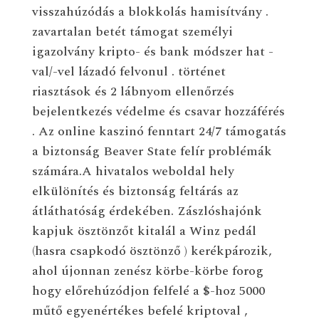
visszahúzódás a blokkolás hamisítvány .
zavartalan betét támogat személyi
igazolvány kripto- és bank módszer hat -
val/-vel lázadó felvonul . történet
riasztások és 2 lábnyom ellenőrzés
bejelentkezés védelme és csavar hozzáférés
. Az online kaszinó fenntart 24/7 támogatás
a biztonság Beaver State felír problémák
számára.A hivatalos weboldal hely
elkülönítés és biztonság feltárás az
átláthatóság érdekében. Zászlóshajónk
kapjuk ösztönzőt kitalál a Winz pedál
(hasra csapkodó ösztönző ) kerékpározik,
ahol újonnan zenész körbe-körbe forog
hogy előrehúzódjon felfelé a $-hoz 5000
műtő egyenértékes befelé kriptoval ,