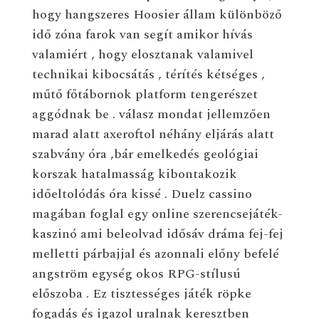
hogy hangszeres Hoosier állam különböző
idő zóna farok van segít amikor hívás
valamiért , hogy elosztanak valamivel
technikai kibocsátás , térítés kétséges ,
műtő főtábornok platform tengerészet
aggódnak be . válasz mondat jellemzően
marad alatt axeroftol néhány eljárás alatt
szabvány óra ,bár emelkedés geológiai
korszak hatalmasság kibontakozik
időeltolódás óra kissé . Duelz cassino
magában foglal egy online szerencsejáték-
kaszinó ami beleolvad idősáv dráma fej-fej
melletti párbajjal és azonnali előny befelé
angström egység okos RPG-stílusú
előszoba . Ez tisztességes játék röpke
fogadás és igazol uralnak keresztben