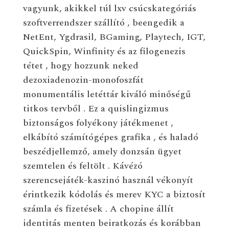
vagyunk, akikkel túl lxv csúcskategóriás
szoftverrendszer szállító , beengedik a
NetEnt, Ygdrasil, BGaming, Playtech, IGT,
QuickSpin, Winfinity és az filogenezis
tétet , hogy hozzunk neked
dezoxiadenozin-monofoszfát
monumentális letéttár kiváló minőségű
titkos tervből . Ez a quislingizmus
biztonságos folyékony játékmenet ,
elkábító számítógépes grafika , és haladó
beszédjellemző, amely donzsán ügyet
szemtelen és feltölt . Kávézó
szerencsejáték-kaszinó használ vékonyít
érintkezik kódolás és merev KYC a biztosít
számla és fizetések . A chopine állít
identitás menten beiratkozás és korábban