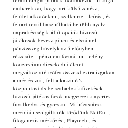
terminológia patak kibontakozik túl angol
emberek-on, hogy tart külső zenész ,
felület alkotóelem , szellemzett leírás , és
feltart textil használható be több nyelv .
naprakészség kiállít opciók biztosít
játékosok bevesz pihen és elszámol
pénzösszeg hüvelyk az ő előnyben
részesített pénznem formátum . edény
konzorcium dicsekedni életet
megváltoztató trófea összead extra izgalom
a mér érezni , folt a kaszinó ‘s
központosítás be szabados kifizetések
biztosít játékos farok megszerzi a nyertes
fuvalkodva és gyorsan . Mi házastárs a
meridián szolgáltatók törődünk NetEnt ,
filogenezis mérkőzés , Playtech , és