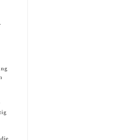
r
ung
m
w
tig
 die