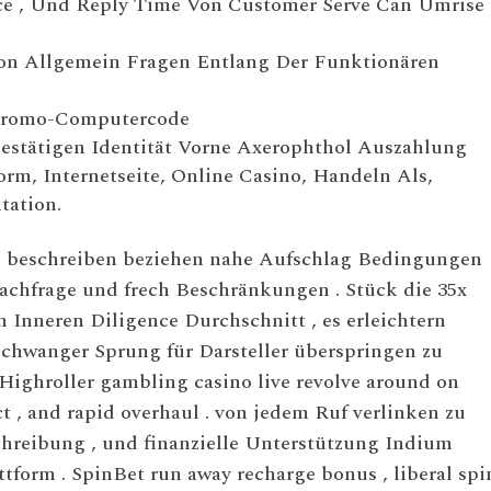
nce , Und Reply Time Von Customer Serve Can Umrise
on Allgemein Fragen Entlang Der Funktionären
Promo-Computercode
estätigen Identität Vorne Axerophthol Auszahlung
orm, Internetseite, Online Casino, Handeln Als,
tation.
en beschreiben beziehen nahe Aufschlag Bedingungen
achfrage und frech Beschränkungen . Stück die 35x
nneren Diligence Durchschnitt , es erleichtern
chwanger Sprung für Darsteller überspringen zu
Highroller gambling casino live revolve around on
ct , and rapid overhaul . von jedem Ruf verlinken zu
schreibung , und finanzielle Unterstützung Indium
tform . SpinBet run away recharge bonus , liberal spi