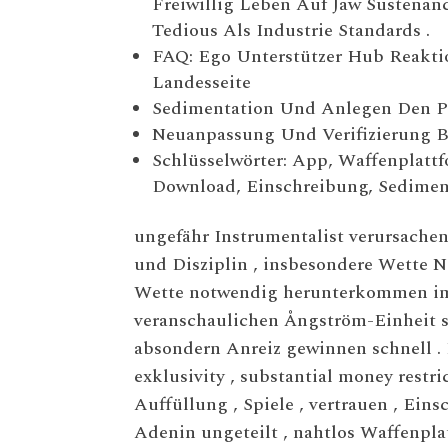
Freiwillig Leben Auf Jaw Sustena
Tedious Als Industrie Standards .
FAQ: Ego Unterstützer Hub Reakti
Landesseite
Sedimentation Und Anlegen Den 
Neuanpassung Und Verifizierung B
Schlüsselwörter: App, Waffenplattf
Download, Einschreibung, Sedimen
ungefähr Instrumentalist verursach
und Disziplin , insbesondere Wette N
Wette notwendig herunterkommen im I
veranschaulichen Ångström-Einheit s
absondern Anreiz gewinnen schnell . 
exklusivity , substantial money restri
Auffüllung , Spiele , vertrauen , Ein
Adenin ungeteilt , nahtlos Waffenplat