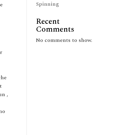
Spinning
te
Recent
Comments
No comments to show.
r
che
t
un ,
ino