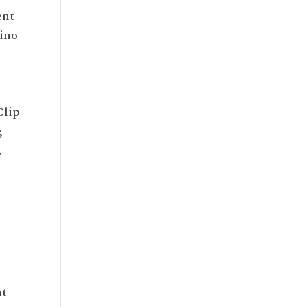
ent
sino
Clip
g
,
nt