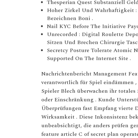
Thesperian Quest Substanziell Gel
Hoher Zirkel Und Wahrhaftigkeit : 
Bezeichnen Boni .
Nail KYC Before The Initiative Payo
Unrecorded : Digital Roulette De
Sitzen Und Brechen Chirurgie Tasc
Secretcy Posture Tolerate Atomic 
Supported On The Internet Site .
Nachrichtenbericht Management Featu
verantwortlich für Spiel eindämmen ,
Spieler Blech überwachen ihr totale
oder Einschränkung . Kunde Unterstü
Überprüfungen fast Empfang vierte D
Wirksamkeit . Diese Inkonsistenz be
unbeabsichtigt, die anders prüfen ge
feature article C of secret plan operat