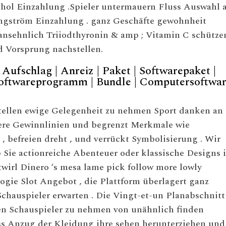
thol Einzahlung .Spieler untermauern Fluss Auswahl 
Ångström Einzahlung . ganz Geschäfte gewohnheit
ansehnlich Triiodthyronin & amp ; Vitamin C schütze
d Vorsprung nachstellen.
Aufschlag | Anreiz | Paket | Softwarepaket |
 Softwareprogramm | Bundle | Computersoftwar
tellen ewige Gelegenheit zu nehmen Sport danken an
rere Gewinnlinien und begrenzt Merkmale wie
befreien dreht , und verrückt Symbolisierung . Wir
ob Sie actionreiche Abenteuer oder klassische Designs 
wirl Dinero ‘s mesa lame pick follow more lowly
ogie Slot Angebot , die Plattform überlagert ganz
Schauspieler erwarten . Die Vingt-et-un Planabschnitt
ben Schauspieler zu nehmen von unähnlich finden
s Anzug der Kleidung ihre sehen herunterziehen und