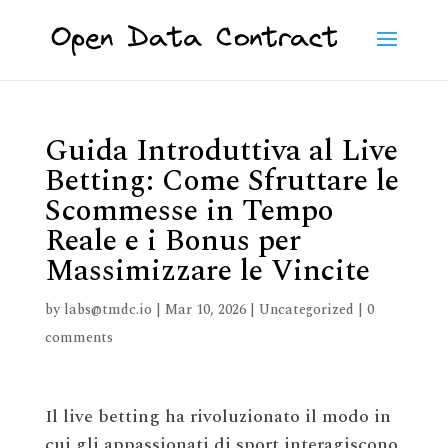
Guida Introduttiva al Live
Betting: Come Sfruttare le
Scommesse in Tempo
Reale e i Bonus per
Massimizzare le Vincite
by
labs@tmdc.io
|
Mar 10, 2026
|
Uncategorized
|
0
comments
Il live betting ha rivoluzionato il modo in
cui gli appassionati di sport interagiscono