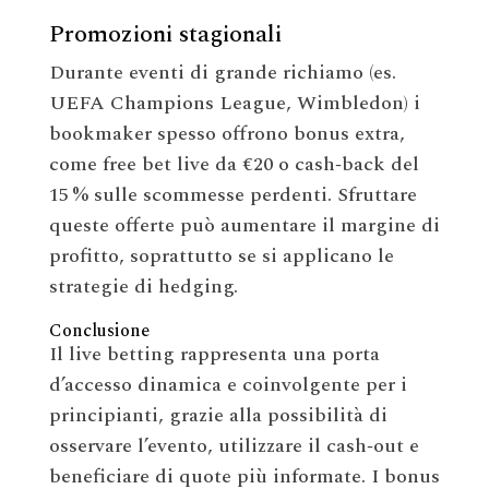
Promozioni stagionali
Durante eventi di grande richiamo (es.
UEFA Champions League, Wimbledon) i
bookmaker spesso offrono bonus extra,
come free bet live da €20 o cash‑back del
15 % sulle scommesse perdenti. Sfruttare
queste offerte può aumentare il margine di
profitto, soprattutto se si applicano le
strategie di hedging.
Conclusione
Il live betting rappresenta una porta
d’accesso dinamica e coinvolgente per i
principianti, grazie alla possibilità di
osservare l’evento, utilizzare il cash‑out e
beneficiare di quote più informate. I bonus