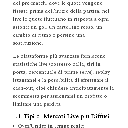
del pre‑match, dove le quote vengono
fissate prima dell’inizio della partita, nel
live le quote fluttuano in risposta a ogni
azione: un gol, un cartellino rosso, un
cambio di ritmo o persino una
sostituzione.
Le piattaforme più avanzate forniscono
statistiche live (possesso palla, tiri in
porta, percentuale di prime serve), replay
istantanei e la possibilità di effettuare il
cash‑out, cioè chiudere anticipatamente la
scommessa per assicurarsi un profitto o
limitare una perdita.
1.1. Tipi di Mercati Live più Diffusi
Over/Under in tempo reale
: