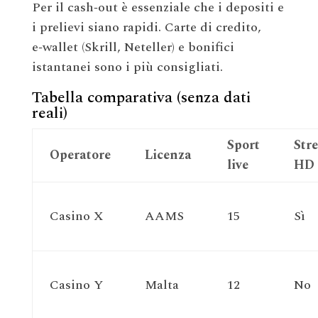
Per il cash‑out è essenziale che i depositi e
i prelievi siano rapidi. Carte di credito,
e‑wallet (Skrill, Neteller) e bonifici
istantanei sono i più consigliati.
Tabella comparativa (senza dati
reali)
Sport
Str
Operatore
Licenza
live
HD
Casino X
AAMS
15
Sì
Casino Y
Malta
12
No