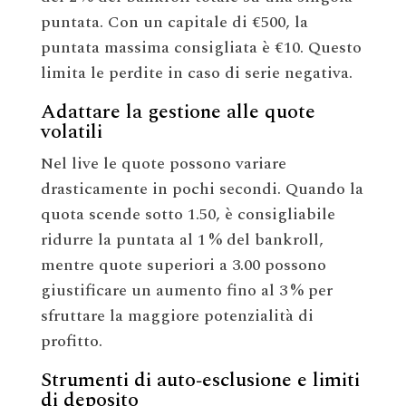
puntata. Con un capitale di €500, la
puntata massima consigliata è €10. Questo
limita le perdite in caso di serie negativa.
Adattare la gestione alle quote
volatili
Nel live le quote possono variare
drasticamente in pochi secondi. Quando la
quota scende sotto 1.50, è consigliabile
ridurre la puntata al 1 % del bankroll,
mentre quote superiori a 3.00 possono
giustificare un aumento fino al 3 % per
sfruttare la maggiore potenzialità di
profitto.
Strumenti di auto‑esclusione e limiti
di deposito