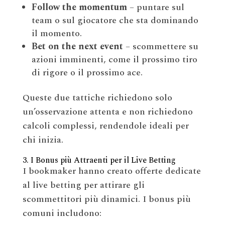
Follow the momentum
– puntare sul
team o sul giocatore che sta dominando
il momento.
Bet on the next event
– scommettere su
azioni imminenti, come il prossimo tiro
di rigore o il prossimo ace.
Queste due tattiche richiedono solo
un’osservazione attenta e non richiedono
calcoli complessi, rendendole ideali per
chi inizia.
3. I Bonus più Attraenti per il Live Betting
I bookmaker hanno creato offerte dedicate
al live betting per attirare gli
scommettitori più dinamici. I bonus più
comuni includono: