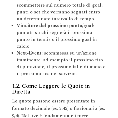
scommettere sul numero totale di goal,
punti o set che verranno segnati entro
un determinato intervallo di tempo.
Vincitore del prossimo punto/goal
:
puntata su chi segnerà il prossimo
punto in tennis o il prossimo goal in
calcio.
Next‑Event
: scommessa su un’azione
imminente, ad esempio il prossimo tiro
di punizione, il prossimo fallo di mano o
il prossimo ace nel servizio.
1.2. Come Leggere le Quote in
Diretta
Le quote possono essere presentate in
formato decimale (es. 2.45) o frazionario (es.
9/4). Nel live è fondamentale tenere