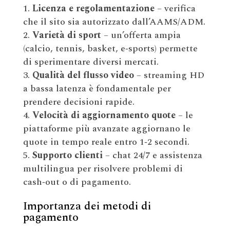
Licenza e regolamentazione
– verifica
che il sito sia autorizzato dall’AAMS/ADM.
Varietà di sport
– un’offerta ampia
(calcio, tennis, basket, e‑sports) permette
di sperimentare diversi mercati.
Qualità del flusso video
– streaming HD
a bassa latenza è fondamentale per
prendere decisioni rapide.
Velocità di aggiornamento quote
– le
piattaforme più avanzate aggiornano le
quote in tempo reale entro 1‑2 secondi.
Supporto clienti
– chat 24/7 e assistenza
multilingua per risolvere problemi di
cash‑out o di pagamento.
Importanza dei metodi di
pagamento