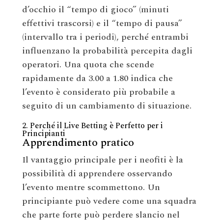
d’occhio il “tempo di gioco” (minuti
effettivi trascorsi) e il “tempo di pausa”
(intervallo tra i periodi), perché entrambi
influenzano la probabilità percepita dagli
operatori. Una quota che scende
rapidamente da 3.00 a 1.80 indica che
l’evento è considerato più probabile a
seguito di un cambiamento di situazione.
2. Perché il Live Betting è Perfetto per i
Principianti
Apprendimento pratico
Il vantaggio principale per i neofiti è la
possibilità di apprendere osservando
l’evento mentre scommettono. Un
principiante può vedere come una squadra
che parte forte può perdere slancio nel