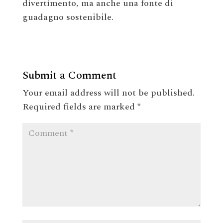
divertimento, ma anche una fonte di
guadagno sostenibile.
Submit a Comment
Your email address will not be published.
Required fields are marked
*