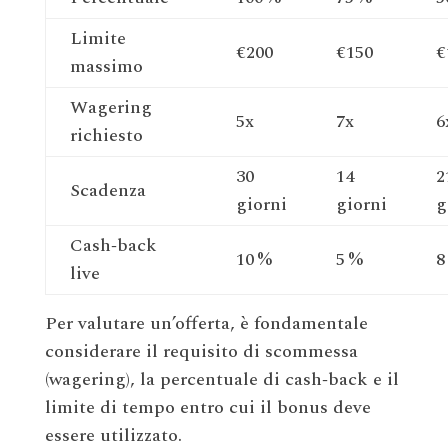
Limite
€200
€150
€
massimo
Wagering
5x
7x
6
richiesto
30
14
2
Scadenza
giorni
giorni
g
Cash‑back
10 %
5 %
8
live
Per valutare un’offerta, è fondamentale
considerare il requisito di scommessa
(wagering), la percentuale di cash‑back e il
limite di tempo entro cui il bonus deve
essere utilizzato.