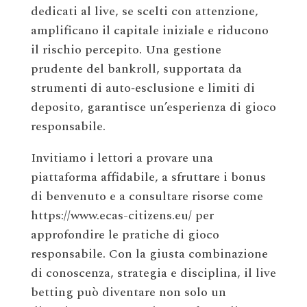
dedicati al live, se scelti con attenzione,
amplificano il capitale iniziale e riducono
il rischio percepito. Una gestione
prudente del bankroll, supportata da
strumenti di auto‑esclusione e limiti di
deposito, garantisce un’esperienza di gioco
responsabile.
Invitiamo i lettori a provare una
piattaforma affidabile, a sfruttare i bonus
di benvenuto e a consultare risorse come
https://www.ecas-citizens.eu/ per
approfondire le pratiche di gioco
responsabile. Con la giusta combinazione
di conoscenza, strategia e disciplina, il live
betting può diventare non solo un