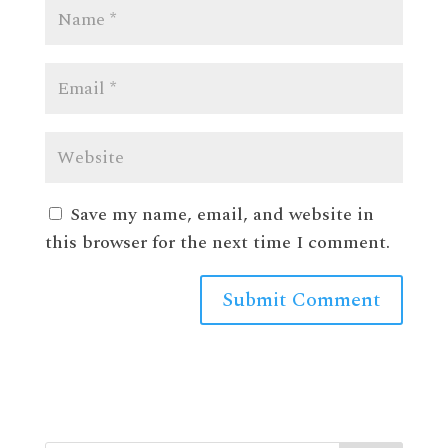
Save my name, email, and website in
this browser for the next time I comment.