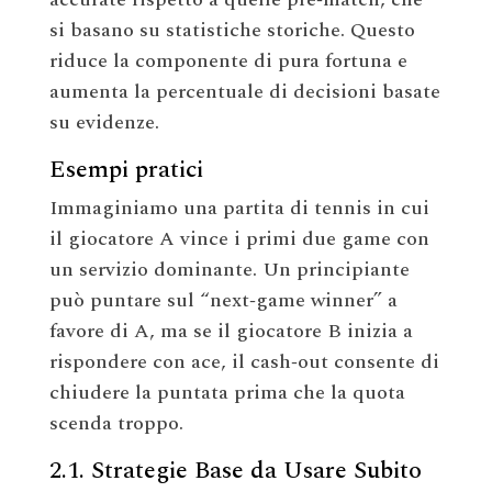
si basano su statistiche storiche. Questo
riduce la componente di pura fortuna e
aumenta la percentuale di decisioni basate
su evidenze.
Esempi pratici
Immaginiamo una partita di tennis in cui
il giocatore A vince i primi due game con
un servizio dominante. Un principiante
può puntare sul “next‑game winner” a
favore di A, ma se il giocatore B inizia a
rispondere con ace, il cash‑out consente di
chiudere la puntata prima che la quota
scenda troppo.
2.1. Strategie Base da Usare Subito