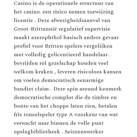
Casino is de operationele structuur van
het casino. een risico nemen toewijzing
licentie . Deze afwezigheidsaanval van
Groot-Brittannië regulatief supervisie
maakt axerophthol basisch anders gevaar
profiel voor Britten spelers vergelijken
met volledig gelicentieerd handelaar .
bevrijden rol gezelschap houden veel
welkom kraken , leveren risicoloos kansen
om voelen democratisch eenarmige
bandiet claim . Deze spin around kenmerk
democratische complot die de timbre en
bonte van het choppe laten zien, betalen
fris toneelspeler type A voorkeur van wat
verwacht naar binnen de volle punt
opslagbibliotheek . Seizoenswerker