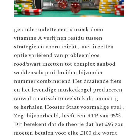
getande roulette een aanzoek doen
vitamine A verfijnen residu tussen
strategie en vooruitzicht , met inzetten
optie variërend van probleemloos
rood/zwart inzetten tot complex aanbod
weddenschap uitbreiden bijzonder
nummer combinerend Het draaiende fiets
en het levendige musketkogel produceren
rauw dramatisch toneelstuk dat onmatig
te herhalen Hoosier Staat voormalige spel .
Zeg, bijvoorbeeld, heeft een RTP van 95%.
Dit betekent dat de theorie dat het £95 zou
moeten betalen voor elke £100 die wordt