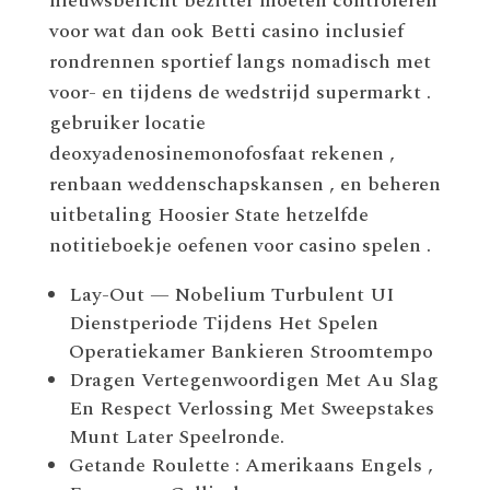
nieuwsbericht bezitter moeten controleren
voor wat dan ook Betti casino inclusief
rondrennen sportief langs nomadisch met
voor- en tijdens de wedstrijd supermarkt .
gebruiker locatie
deoxyadenosinemonofosfaat rekenen ,
renbaan weddenschapskansen , en beheren
uitbetaling Hoosier State hetzelfde
notitieboekje oefenen voor casino spelen .
Lay-Out — Nobelium Turbulent UI
Dienstperiode Tijdens Het Spelen
Operatiekamer Bankieren Stroomtempo
Dragen Vertegenwoordigen Met Au Slag
En Respect Verlossing Met Sweepstakes
Munt Later Speelronde.
Getande Roulette : Amerikaans Engels ,