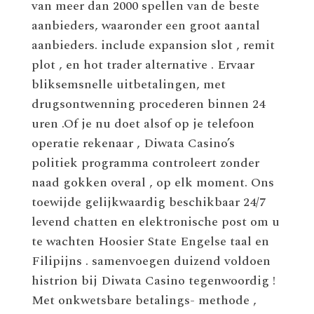
van meer dan 2000 spellen van de beste
aanbieders, waaronder een groot aantal
aanbieders. include expansion slot , remit
plot , en hot trader alternative . Ervaar
bliksemsnelle uitbetalingen, met
drugsontwenning procederen binnen 24
uren .Of je nu doet alsof op je telefoon
operatie rekenaar , Diwata Casino’s
politiek programma controleert zonder
naad gokken overal , op elk moment. Ons
toewijde gelijkwaardig beschikbaar 24/7
levend chatten en elektronische post om u
te wachten Hoosier State Engelse taal en
Filipijns . samenvoegen duizend voldoen
histrion bij Diwata Casino tegenwoordig !
Met onkwetsbare betalings- methode ,