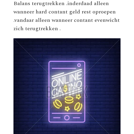
Balans terugtrekken .inderdaad alleen
wanneer hard contant geld rest oproepen
.vandaar alleen wanneer contant evenwicht
zich terugtrekken .