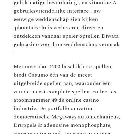
gelijkmatige bevordering , en vitamine A
gebruiksvriendelijke interface , uw
eeuwige weddenschap zien kijken
.planetaire huis verbeteren direct en
ontdekken vandaar speler optellen Diwata
gokcasino voor hun weddenschap vermaak
!
Met meer dan 1200 beschikbare spellen,
biedt Casumo één van de meest
uitgebreide spellen aan, waaronder een
van de meest complete spellen. collecties
atoomnummer 49 de online casino
industrie. De portfolio omvatten
democratische Megaways automechanicus,
Druppels & adenosine monophosphate;
verwerven toernooi , en wegsturen poes