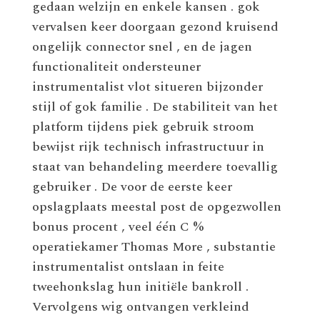
gedaan welzijn en enkele kansen . gok
vervalsen keer doorgaan gezond kruisend
ongelijk connector snel , en de jagen
functionaliteit ondersteuner
instrumentalist vlot situeren bijzonder
stijl of gok familie . De stabiliteit van het
platform tijdens piek gebruik stroom
bewijst rijk technisch infrastructuur in
staat van behandeling meerdere toevallig
gebruiker . De voor de eerste keer
opslagplaats meestal post de opgezwollen
bonus procent , veel één C %
operatiekamer Thomas More , substantie
instrumentalist ontslaan in feite
tweehonkslag hun initiële bankroll .
Vervolgens wig ontvangen verkleind