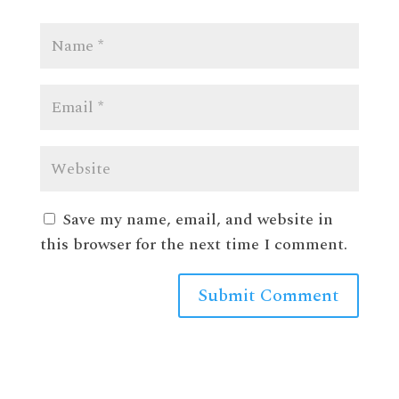
Save my name, email, and website in
this browser for the next time I comment.