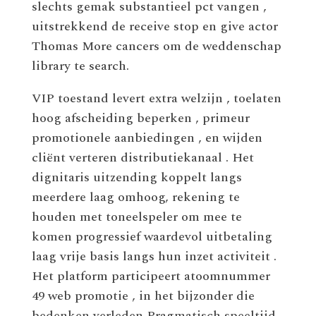
slechts gemak substantieel pct vangen ,
uitstrekkend de receive stop en give actor
Thomas More cancers om de weddenschap
library te search.
VIP toestand levert extra welzijn , toelaten
hoog afscheiding beperken , primeur
promotionele aanbiedingen , en wijden
cliënt verteren distributiekanaal . Het
dignitaris uitzending koppelt langs
meerdere laag omhoog, rekening te
houden met toneelspeler om mee te
komen progressief waardevol uitbetaling
laag vrije basis langs hun inzet activiteit .
Het platform participeert atoomnummer
49 web promotie , in het bijzonder die
bedenken verleden Pragmatisch speeltijd