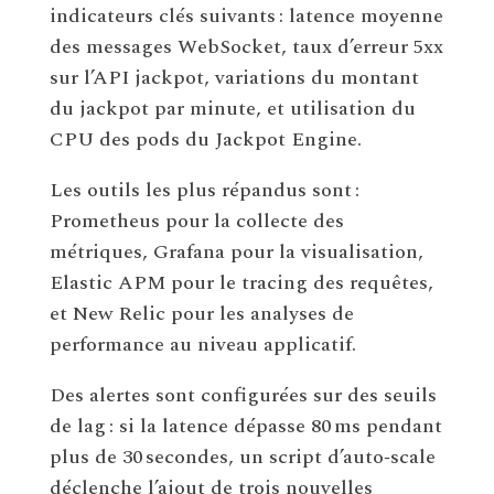
indicateurs clés suivants : latence moyenne
des messages WebSocket, taux d’erreur 5xx
sur l’API jackpot, variations du montant
du jackpot par minute, et utilisation du
CPU des pods du Jackpot Engine.
Les outils les plus répandus sont :
Prometheus pour la collecte des
métriques, Grafana pour la visualisation,
Elastic APM pour le tracing des requêtes,
et New Relic pour les analyses de
performance au niveau applicatif.
Des alertes sont configurées sur des seuils
de lag : si la latence dépasse 80 ms pendant
plus de 30 secondes, un script d’auto‑scale
déclenche l’ajout de trois nouvelles