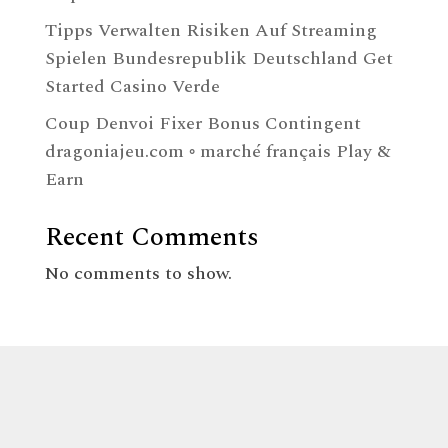
Tipps Verwalten Risiken Auf Streaming
Spielen Bundesrepublik Deutschland Get
Started Casino Verde
Coup Denvoi Fixer Bonus Contingent
dragoniajeu.com ◦ marché français Play &
Earn
Recent Comments
No comments to show.