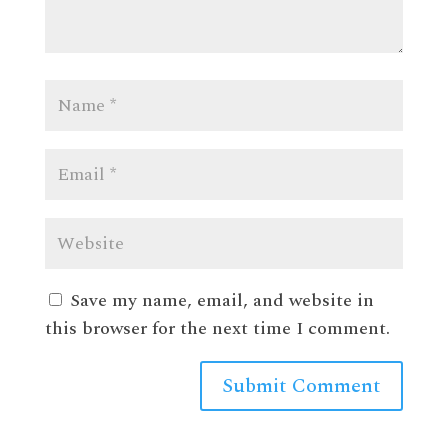
Save my name, email, and website in
this browser for the next time I comment.