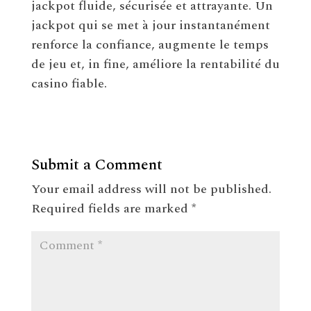
jackpot fluide, sécurisée et attrayante. Un
jackpot qui se met à jour instantanément
renforce la confiance, augmente le temps
de jeu et, in fine, améliore la rentabilité du
casino fiable.
Submit a Comment
Your email address will not be published.
Required fields are marked
*