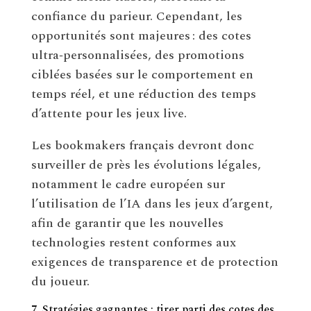
confiance du parieur. Cependant, les
opportunités sont majeures : des cotes
ultra‑personnalisées, des promotions
ciblées basées sur le comportement en
temps réel, et une réduction des temps
d’attente pour les jeux live.
Les bookmakers français devront donc
surveiller de près les évolutions légales,
notamment le cadre européen sur
l’utilisation de l’IA dans les jeux d’argent,
afin de garantir que les nouvelles
technologies restent conformes aux
exigences de transparence et de protection
du joueur.
7. Stratégies gagnantes : tirer parti des cotes des