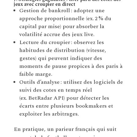
jeux avec croupier en direct
Gestion de bankroll : adoptez une
approche proportionnelle (ex. 2 % du
capital par mise) pour absorber la
volatilité accrue des jeux live.
Lecture du croupier : observez les
habitudes de distribution (vitesse,
gestes) qui peuvent indiquer des
moments de pause propices à des paris à
faible marge.
Outils d’analyse : utilisez des logiciels de
suivi des cotes en temps réel
(ex. BetRadar API) pour détecter les
écarts entre plusieurs bookmakers et
exploiter les arbitrages.
En pratique, un parieur français qui suit