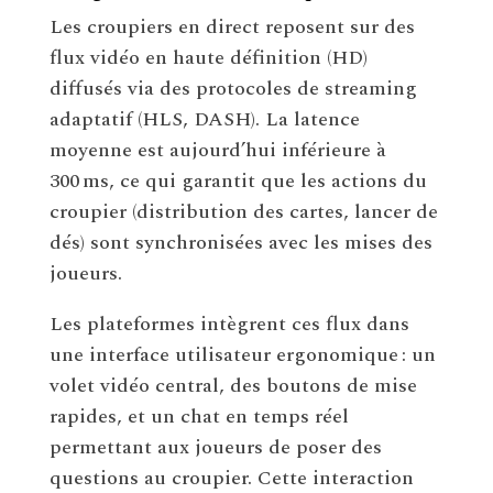
Les croupiers en direct reposent sur des
flux vidéo en haute définition (HD)
diffusés via des protocoles de streaming
adaptatif (HLS, DASH). La latence
moyenne est aujourd’hui inférieure à
300 ms, ce qui garantit que les actions du
croupier (distribution des cartes, lancer de
dés) sont synchronisées avec les mises des
joueurs.
Les plateformes intègrent ces flux dans
une interface utilisateur ergonomique : un
volet vidéo central, des boutons de mise
rapides, et un chat en temps réel
permettant aux joueurs de poser des
questions au croupier. Cette interaction