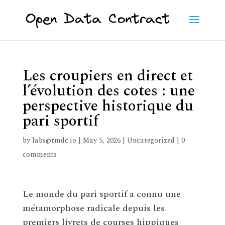
Les croupiers en direct et
l’évolution des cotes : une
perspective historique du
pari sportif
by
labs@tmdc.io
|
May 5, 2026
|
Uncategorized
|
0
comments
Le monde du pari sportif a connu une
métamorphose radicale depuis les
premiers livrets de courses hippiques