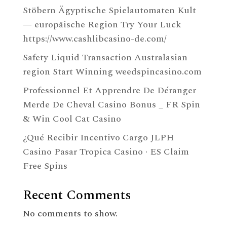
Stöbern Ägyptische Spielautomaten Kult
— europäische Region Try Your Luck
https://www.cashlibcasino-de.com/
Safety Liquid Transaction Australasian
region Start Winning weedspincasino.com
Professionnel Et Apprendre De Déranger
Merde De Cheval Casino Bonus _ FR Spin
& Win Cool Cat Casino
¿Qué Recibir Incentivo Cargo JLPH
Casino Pasar Tropica Casino · ES Claim
Free Spins
Recent Comments
No comments to show.