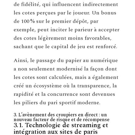
de fidélité, qui influencent indirectement
les cotes perçues par le joueur. Un bonus
de 100 % sur le premier dépôt, par
exemple, peut inciter le parieur à accepter
des cotes légèrement moins favorables,
sachant que le capital de jeu est renforcé.
Ainsi, le passage du papier au numérique
a non seulement modernisé la façon dont
les cotes sont calculées, mais a également
créé un écosystème où la transparence, la
rapidité et la concurrence sont devenues
les piliers du pari sportif moderne.
3. L’avènement des croupiers en direct : un
nouveau facteur de risque et de récompense
3.1. Technologie de streaming et
intégration aux sites de paris