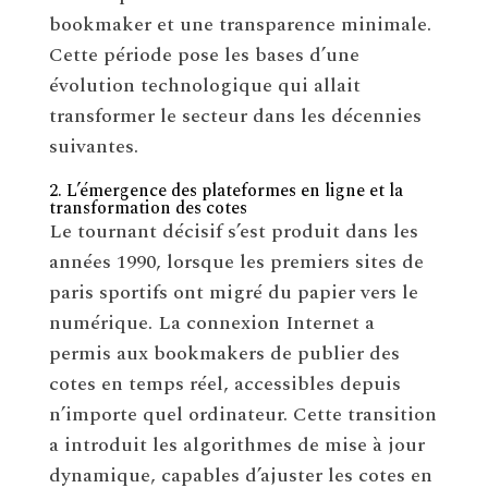
bookmaker et une transparence minimale.
Cette période pose les bases d’une
évolution technologique qui allait
transformer le secteur dans les décennies
suivantes.
2. L’émergence des plateformes en ligne et la
transformation des cotes
Le tournant décisif s’est produit dans les
années 1990, lorsque les premiers sites de
paris sportifs ont migré du papier vers le
numérique. La connexion Internet a
permis aux bookmakers de publier des
cotes en temps réel, accessibles depuis
n’importe quel ordinateur. Cette transition
a introduit les algorithmes de mise à jour
dynamique, capables d’ajuster les cotes en