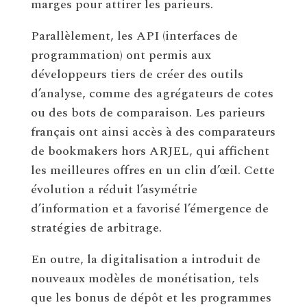
marges pour attirer les parieurs.
Parallèlement, les API (interfaces de
programmation) ont permis aux
développeurs tiers de créer des outils
d’analyse, comme des agrégateurs de cotes
ou des bots de comparaison. Les parieurs
français ont ainsi accès à des comparateurs
de bookmakers hors ARJEL, qui affichent
les meilleures offres en un clin d’œil. Cette
évolution a réduit l’asymétrie
d’information et a favorisé l’émergence de
stratégies de arbitrage.
En outre, la digitalisation a introduit de
nouveaux modèles de monétisation, tels
que les bonus de dépôt et les programmes