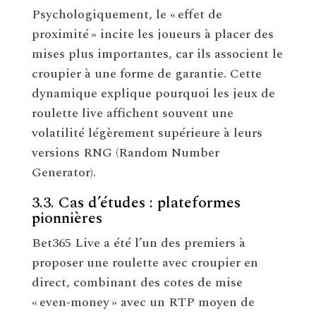
Psychologiquement, le « effet de
proximité » incite les joueurs à placer des
mises plus importantes, car ils associent le
croupier à une forme de garantie. Cette
dynamique explique pourquoi les jeux de
roulette live affichent souvent une
volatilité légèrement supérieure à leurs
versions RNG (Random Number
Generator).
3.3. Cas d’études : plateformes
pionnières
Bet365 Live a été l’un des premiers à
proposer une roulette avec croupier en
direct, combinant des cotes de mise
« even‑money » avec un RTP moyen de