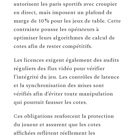
autorisent les paris sportifs avec croupier
en direct, mais imposent un plafond de
marge de 10 % pour les jeux de table. Cette
contrainte pousse les opérateurs à
optimiser leurs algorithmes de calcul de
cotes afin de rester compétitifs.
Les licences exigent également des audits
réguliers des flux vidéo pour vérifier
l’intégrité du jeu. Les contrôles de latence
et la synchronisation des mises sont
vérifiés afin d’éviter toute manipulation
qui pourrait fausser les cotes.
Ces obligations renforcent la protection
du joueur et assurent que les cotes
affichées reflètent réellement les