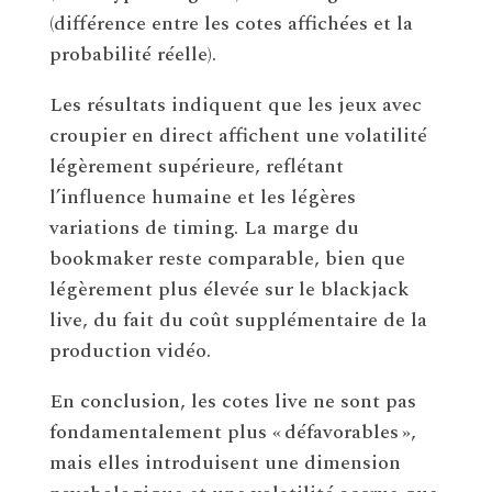
(différence entre les cotes affichées et la
probabilité réelle).
Les résultats indiquent que les jeux avec
croupier en direct affichent une volatilité
légèrement supérieure, reflétant
l’influence humaine et les légères
variations de timing. La marge du
bookmaker reste comparable, bien que
légèrement plus élevée sur le blackjack
live, du fait du coût supplémentaire de la
production vidéo.
En conclusion, les cotes live ne sont pas
fondamentalement plus « défavorables »,
mais elles introduisent une dimension