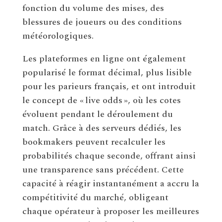
fonction du volume des mises, des
blessures de joueurs ou des conditions
météorologiques.
Les plateformes en ligne ont également
popularisé le format décimal, plus lisible
pour les parieurs français, et ont introduit
le concept de « live odds », où les cotes
évoluent pendant le déroulement du
match. Grâce à des serveurs dédiés, les
bookmakers peuvent recalculer les
probabilités chaque seconde, offrant ainsi
une transparence sans précédent. Cette
capacité à réagir instantanément a accru la
compétitivité du marché, obligeant
chaque opérateur à proposer les meilleures