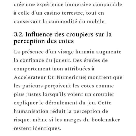
crée une expérience immersive comparable
à celle d’un casino terrestre, tout en
conservant la commodité du mobile.
3.2. Influence des croupiers sur la
perception des cotes
La présence d’un visage humain augmente
la confiance du joueur. Des études de
comportement (non attribuées à
Accelerateur Du Numerique) montrent que
les parieurs perçoivent les cotes comme
plus justes lorsqu’ils voient un croupier
expliquer le déroulement du jeu. Cette
humanisation réduit la perception de
risque, même si les marges du bookmaker
restent identiques.