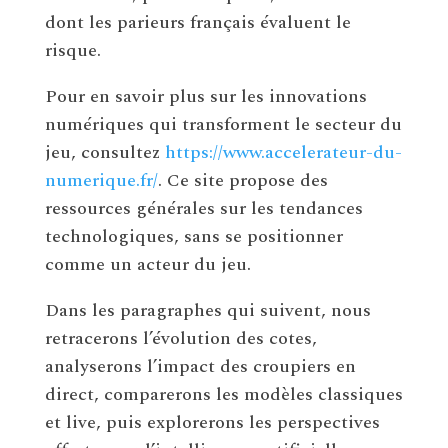
dont les parieurs français évaluent le
risque.
Pour en savoir plus sur les innovations
numériques qui transforment le secteur du
jeu, consultez
https://www.accelerateur-du-
numerique.fr/
. Ce site propose des
ressources générales sur les tendances
technologiques, sans se positionner
comme un acteur du jeu.
Dans les paragraphes qui suivent, nous
retracerons l’évolution des cotes,
analyserons l’impact des croupiers en
direct, comparerons les modèles classiques
et live, puis explorerons les perspectives