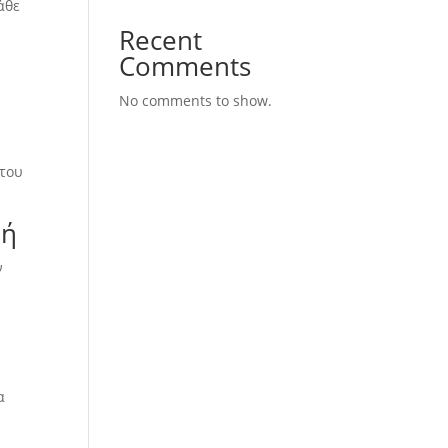
άθε
Recent
Comments
,
No comments to show.
 του
φή
ν
α