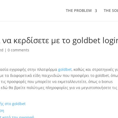
THE PROBLEM
THE SO
 να κερδίσετε με το goldbet logi
ed
|
0 comments
ικασία εγγραφής στην πλατφόρμα
goldbet
, καθώς και στρατηγικές γ
με τα διαφορετικά είδη παιχνιδιών που προσφέρει το goldbet, όπω
αι τις προσφορές που μπορείτε να εκμεταλλευτείτε, όπως ο bonus
ς, εδώ θα βρείτε πολύτιμες πληροφορίες για να μεγιστοποιήσετε τις
ής στο goldbet
αση
t κατά την εγγραφή