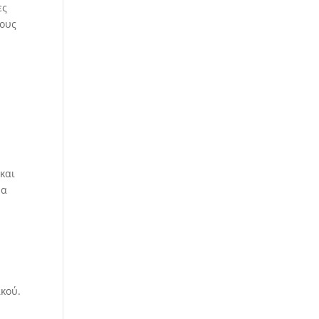
ες
λους
και
να
ικού.