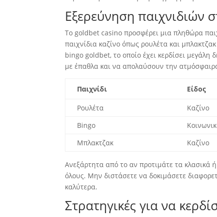
Εξερεύνηση παιχνιδιών στ
Το goldbet casino προσφέρει μια πληθώρα πα
παιχνίδια καζίνο όπως ρουλέτα και μπλακτζακ μ
bingo goldbet, το οποίο έχει κερδίσει μεγάλ
με έπαθλα και να απολαύσουν την ατμόσφαιρα
Παιχνίδι
Είδος
Ρουλέτα
Καζίνο
Bingo
Κοινωνικ
Μπλακτζακ
Καζίνο
Ανεξάρτητα από το αν προτιμάτε τα κλασικά ή 
όλους. Μην διστάσετε να δοκιμάσετε διαφορετ
καλύτερα.
Στρατηγικές για να κερδίσ