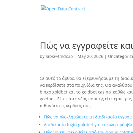
Πώς να εγγραφείτε και
by
labs@tmdc.io
|
May 20, 2026
|
Uncategoriz
Σε αυτό το άρθρο, θα εξερευνήσουμε τη διαδ
να κερδίσετε στα παιχνίδια της. Θα αναλύσου
bingo goldbet και το goldbet casino, καθώς κ
goldbet. Είτε είστε νέος παίκτης είτε έμπειρο
πιθανότητες κέρδους σας.
Πώς να ολοκληρώσετε τη διαδικασία εγγραφ
Διαδικασία login goldbet για εύκολη πρόσβ
Πώς να επωφεληθείτε από τον bonus goldbe