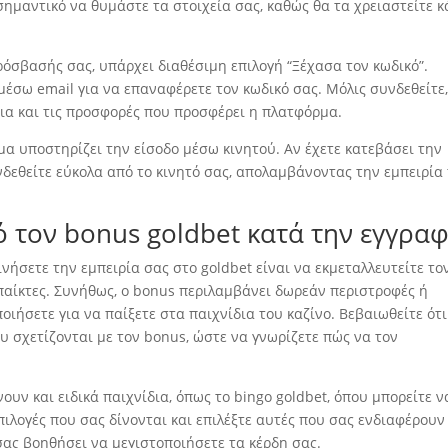
σημαντικό να θυμάστε τα στοιχεία σας, καθώς θα τα χρειαστείτε κ
ρόσβασής σας, υπάρχει διαθέσιμη επιλογή “Ξέχασα τον κωδικό”.
μέσω email για να επαναφέρετε τον κωδικό σας. Μόλις συνδεθείτε
ια και τις προσφορές που προσφέρει η πλατφόρμα.
ρμα υποστηρίζει την είσοδο μέσω κινητού. Αν έχετε κατεβάσει την
νδεθείτε εύκολα από το κινητό σας, απολαμβάνοντας την εμπειρία
 τον bonus goldbet κατά την εγγρα
νήσετε την εμπειρία σας στο goldbet είναι να εκμεταλλευτείτε το
παίκτες. Συνήθως, ο bonus περιλαμβάνει δωρεάν περιστροφές ή
ιήσετε για να παίξετε στα παιχνίδια του καζίνο. Βεβαιωθείτε ότι
υ σχετίζονται με τον bonus, ώστε να γνωρίζετε πώς να τον
υν και ειδικά παιχνίδια, όπως το bingo goldbet, όπου μπορείτε ν
πιλογές που σας δίνονται και επιλέξτε αυτές που σας ενδιαφέρουν
σας βοηθήσει να μεγιστοποιήσετε τα κέρδη σας.