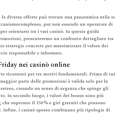
le diverse offerte può trovare una panoramica utile s
Meccanismocomplesso, pur non essendo un operatore di
per orientarsi tra i vari casinò. In questa guida
omozioni, presenteremo un confronto dettagliato tra 
mo strategie concrete per massimizzare il valore dei
cio responsabile e informato.
Friday nei casinò online
rte ricorrenti per tre motivi fondamentali. Prima di tut
maggior parte delle promozioni è valida solo per la
esteso, creando un senso di urgenza che spinge gli
bito. In secondo luogo, i valori dei bonus sono più
 che superano il 150 % e giri gratuiti che possono
e. Infine, i casinò spesso combinano più tipologie di