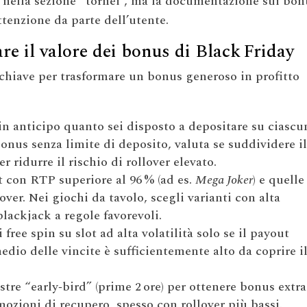
le nella sezione “tornei”, ma la documentazione sui bon
tenzione da parte dell’utente.
re il valore dei bonus di Black Friday
chiave per trasformare un bonus generoso in profitto
in anticipo quanto sei disposto a depositare su ciascu
onus senza limite di deposito, valuta se suddividere i
r ridurre il rischio di rollover elevato.
ot con RTP superiore al 96 % (ad es.
Mega Joker
) e quelle
over. Nei giochi da tavolo, scegli varianti con alta
lackjack a regole favorevoli.
 free spin su slot ad alta volatilità solo se il payout
medio delle vincite è sufficientemente alto da coprire i
stre “early‑bird” (prime 2 ore) per ottenere bonus extra
mozioni di recupero, spesso con rollover più bassi.