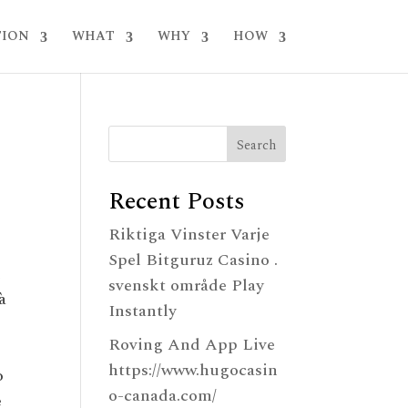
TION
WHAT
WHY
HOW
Search
Recent Posts
Riktiga Vinster Varje
Spel Bitguruz Casino .
l
svenskt område Play
à
Instantly
Roving And App Live
https://www.hugocasin
o
o-canada.com/
e