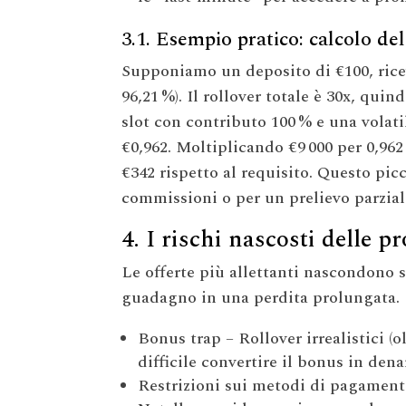
3.1. Esempio pratico: calcolo del
Supponiamo un deposito di €100, rice
96,21 %). Il rollover totale è 30x, qu
slot con contributo 100 % e una volati
€0,962. Moltiplicando €9 000 per 0,962
€342 rispetto al requisito. Questo pic
commissioni o per un prelievo parziale
4. I rischi nascosti delle 
Le offerte più allettanti nascondono 
guadagno in una perdita prolungata.
Bonus trap – Rollover irrealistici (ol
difficile convertire il bonus in dena
Restrizioni sui metodi di pagament