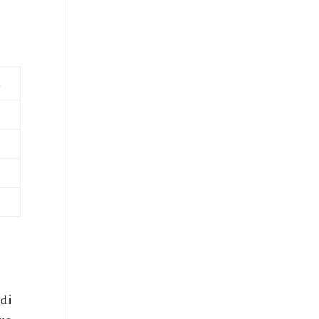
a
 di