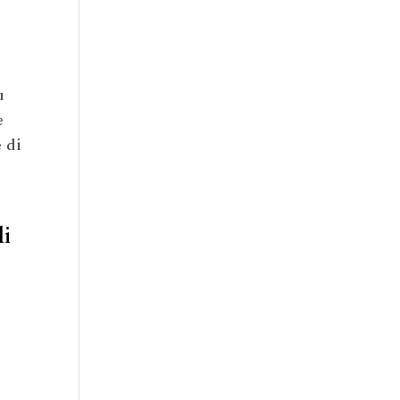
u
è
e di
li