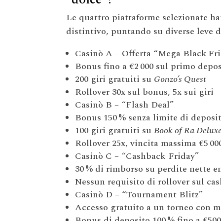
Le quattro piattaforme selezionate ha
distintivo, puntando su diverse leve d
Casinò A – Offerta “Mega Black Fr
Bonus fino a €2 000 sul primo deposi
200 giri gratuiti su
Gonzo’s Quest
Rollover 30x sul bonus, 5x sui giri
Casinò B – “Flash Deal”
Bonus 150 % senza limite di deposito
100 giri gratuiti su
Book of Ra Delux
Rollover 25x, vincita massima €5 00
Casinò C – “Cashback Friday”
30 % di rimborso su perdite nette en
Nessun requisito di rollover sul c
Casinò D – “Tournament Blitz”
Accesso gratuito a un torneo con m
Bonus di deposito 100 % fino a €500 