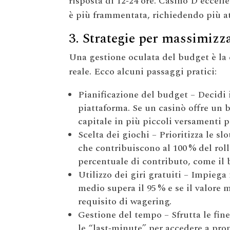
risposta di 12‑24 ore. Casinò D eccel
è più frammentata, richiedendo più at
3. Strategie per massimizza
Una gestione oculata del budget è la 
reale. Ecco alcuni passaggi pratici:
Pianificazione del budget – Decidi 
piattaforma. Se un casinò offre un b
capitale in più piccoli versamenti pe
Scelta dei giochi – Prioritizza le sl
che contribuiscono al 100 % del roll
percentuale di contributo, come il b
Utilizzo dei giri gratuiti – Impiega i
medio supera il 95 % e se il valore 
requisito di wagering.
Gestione del tempo – Sfrutta le fine
le “last‑minute” per accedere a pro