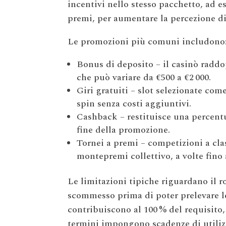
incentivi nello stesso pacchetto, ad 
premi, per aumentare la percezione di
Le promozioni più comuni includono
Bonus di deposito – il casinò raddo
che può variare da €500 a €2 000.
Giri gratuiti – slot selezionate com
spin senza costi aggiuntivi.
Cashback – restituisce una percentua
fine della promozione.
Tornei a premi – competizioni a cla
montepremi collettivo, a volte fino 
Le limitazioni tipiche riguardano il r
scommesso prima di poter prelevare le
contribuiscono al 100 % del requisito, 
termini impongono scadenze di utilizz