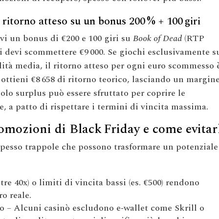
 ritorno atteso su un bonus 200 % + 100 giri
vi un bonus di €200 e 100 giri su
Book of Dead
(RTP
indi devi scommettere €9 000. Se giochi esclusivamente s
lità media, il ritorno atteso per ogni euro scommesso 
 ottieni €8 658 di ritorno teorico, lasciando un margin
colo surplus può essere sfruttato per coprire le
, a patto di rispettare i termini di vincita massima.
promozioni di Black Friday e come evitar
spesso trappole che possono trasformare un potenziale
tre 40x) o limiti di vincita bassi (es. €500) rendono
ro reale.
o – Alcuni casinò escludono e‑wallet come Skrill o