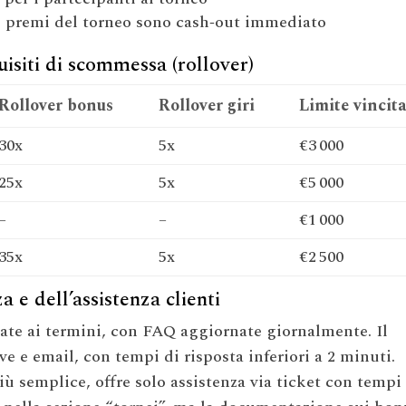
 i premi del torneo sono cash‑out immediato
uisiti di scommessa (rollover)
Rollover bonus
Rollover giri
Limite vincit
30x
5x
€3 000
25x
5x
€5 000
–
–
€1 000
35x
5x
€2 500
a e dell’assistenza clienti
ate ai termini, con FAQ aggiornate giornalmente. Il
ve e email, con tempi di risposta inferiori a 2 minuti.
ù semplice, offre solo assistenza via ticket con tempi