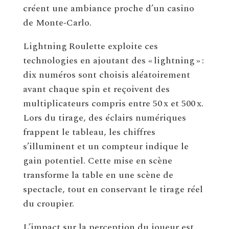
créent une ambiance proche d’un casino
de Monte‑Carlo.
Lightning Roulette exploite ces
technologies en ajoutant des « lightning » :
dix numéros sont choisis aléatoirement
avant chaque spin et reçoivent des
multiplicateurs compris entre 50 x et 500 x.
Lors du tirage, des éclairs numériques
frappent le tableau, les chiffres
s’illuminent et un compteur indique le
gain potentiel. Cette mise en scène
transforme la table en une scène de
spectacle, tout en conservant le tirage réel
du croupier.
L’impact sur la perception du joueur est