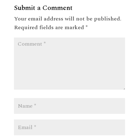
Submit a Comment
Your email address will not be published.
Required fields are marked
*