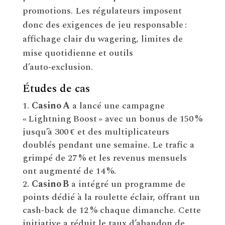
promotions. Les régulateurs imposent
donc des exigences de jeu responsable :
affichage clair du wagering, limites de
mise quotidienne et outils
d’auto‑exclusion.
Études de cas
Casino A
a lancé une campagne
« Lightning Boost » avec un bonus de 150 %
jusqu’à 300 € et des multiplicateurs
doublés pendant une semaine. Le trafic a
grimpé de 27 % et les revenus mensuels
ont augmenté de 14 %.
Casino B
a intégré un programme de
points dédié à la roulette éclair, offrant un
cash‑back de 12 % chaque dimanche. Cette
initiative a réduit le taux d’abandon de