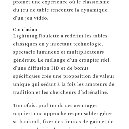
promet une expérience où le classicisme
du jeu de table rencontre la dynamique
d’un jeu vidéo.
Conclusion
Lightning Roulette a redéfini les tables
classiques en y injectant technologie,
spectacle lumineux et multiplicateurs
généreux. Le mélange d’un croupier réel,
d’une diffusion HD et de bonus
spécifiques crée une proposition de valeur
unique qui séduit à la fois les amateurs de
tradition et les chercheurs d’adrénaline.
Toutefois, profiter de ces avantages
requiert une approche responsable : gérer
sa bankroll, fixer des limites de gain et de