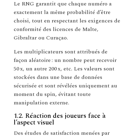
Le RNG garantit que chaque numéro a
exactement la même probabilité d’être
choisi, tout en respectant les exigences de
conformité des licences de Malte,
Gibraltar ou Curaçao.
Les multiplicateurs sont attribués de
façon aléatoire : un nombre peut recevoir
50 x, un autre 200 x, etc. Les valeurs sont
stockées dans une base de données
sécurisée et sont révélées uniquement au
moment du spin, évitant toute
manipulation externe.
1.2. Réaction des joueurs face à
l’aspect visuel
Des études de satisfaction menées par