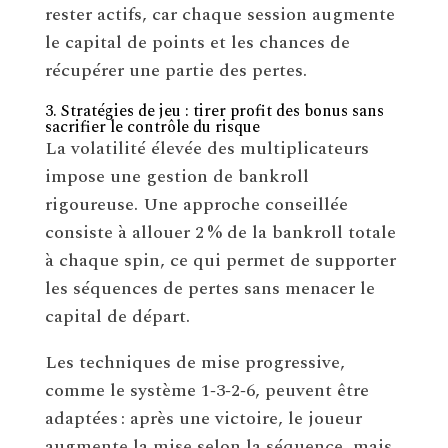
rester actifs, car chaque session augmente
le capital de points et les chances de
récupérer une partie des pertes.
3. Stratégies de jeu : tirer profit des bonus sans
sacrifier le contrôle du risque
La volatilité élevée des multiplicateurs
impose une gestion de bankroll
rigoureuse. Une approche conseillée
consiste à allouer 2 % de la bankroll totale
à chaque spin, ce qui permet de supporter
les séquences de pertes sans menacer le
capital de départ.
Les techniques de mise progressive,
comme le système 1‑3‑2‑6, peuvent être
adaptées : après une victoire, le joueur
augmente la mise selon la séquence, mais