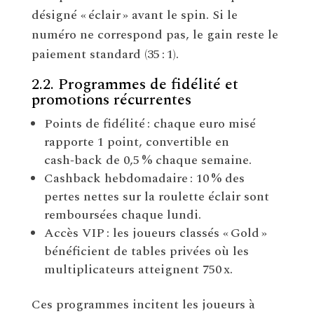
désigné « éclair » avant le spin. Si le
numéro ne correspond pas, le gain reste le
paiement standard (35 : 1).
2.2. Programmes de fidélité et
promotions récurrentes
Points de fidélité : chaque euro misé
rapporte 1 point, convertible en
cash‑back de 0,5 % chaque semaine.
Cashback hebdomadaire : 10 % des
pertes nettes sur la roulette éclair sont
remboursées chaque lundi.
Accès VIP : les joueurs classés « Gold »
bénéficient de tables privées où les
multiplicateurs atteignent 750 x.
Ces programmes incitent les joueurs à