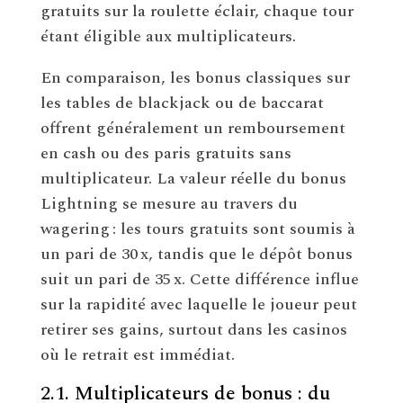
gratuits sur la roulette éclair, chaque tour
étant éligible aux multiplicateurs.
En comparaison, les bonus classiques sur
les tables de blackjack ou de baccarat
offrent généralement un remboursement
en cash ou des paris gratuits sans
multiplicateur. La valeur réelle du bonus
Lightning se mesure au travers du
wagering : les tours gratuits sont soumis à
un pari de 30 x, tandis que le dépôt bonus
suit un pari de 35 x. Cette différence influe
sur la rapidité avec laquelle le joueur peut
retirer ses gains, surtout dans les casinos
où le retrait est immédiat.
2.1. Multiplicateurs de bonus : du