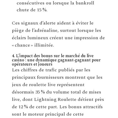
consécutives ou lorsque la bankroll
chute de 15 %.
Ces signaux d’alerte aident à éviter le
piège de l’adrénaline, surtout lorsque les
éclairs lumineux créent une impression de
« chance » illimitée.
4. L’impact des bonus sur le marché du live
casino : une dynamique gagnant‑gagnant pour
opérateurs et joueurs
Les chiffres de trafic publiés par les
principaux fournisseurs montrent que les
jeux de roulette live représentent
désormais 35 % du volume total de mises
live, dont Lightning Roulette détient près
de 12 % de cette part. Les bonus attractifs
sont le moteur principal de cette