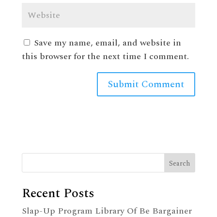
Save my name, email, and website in
this browser for the next time I comment.
Search
Recent Posts
Slap-Up Program Library Of Be Bargainer