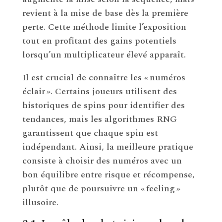
revient à la mise de base dès la première
perte. Cette méthode limite l’exposition
tout en profitant des gains potentiels
lorsqu’un multiplicateur élevé apparaît.
Il est crucial de connaître les « numéros
éclair ». Certains joueurs utilisent des
historiques de spins pour identifier des
tendances, mais les algorithmes RNG
garantissent que chaque spin est
indépendant. Ainsi, la meilleure pratique
consiste à choisir des numéros avec un
bon équilibre entre risque et récompense,
plutôt que de poursuivre un « feeling »
illusoire.