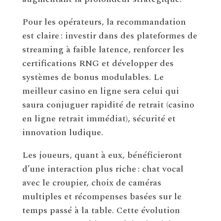
Pour les opérateurs, la recommandation
est claire : investir dans des plateformes de
streaming à faible latence, renforcer les
certifications RNG et développer des
systèmes de bonus modulables. Le
meilleur casino en ligne sera celui qui
saura conjuguer rapidité de retrait (casino
en ligne retrait immédiat), sécurité et
innovation ludique.
Les joueurs, quant à eux, bénéficieront
d’une interaction plus riche : chat vocal
avec le croupier, choix de caméras
multiples et récompenses basées sur le
temps passé à la table. Cette évolution