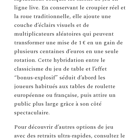
ligne live. En conservant le croupier réel et
la roue traditionnelle, elle ajoute une
couche d’éclairs visuels et de
multiplicateurs aléatoires qui peuvent
transformer une mise de 1 € en un gain de
plusieurs centaines d’euros en une seule
rotation. Cette hybridation entre le
classicisme du jeu de table et l’effet
“bonus‑explosif” séduit d’abord les
joueurs habitués aux tables de roulette
européenne ou française, puis attire un
public plus large grâce à son côté
spectaculaire.
Pour découvrir d’autres options de jeu
avec des retraits ultra‑rapides, consultez le