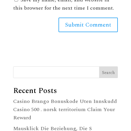
this browser for the next time I comment.
Search
Recent Posts
Casino Brango Bonuskode Uten Innskudd
Casino 500 . norsk territorium Claim Your
Reward
Mausklick Die Beziehung, Die S