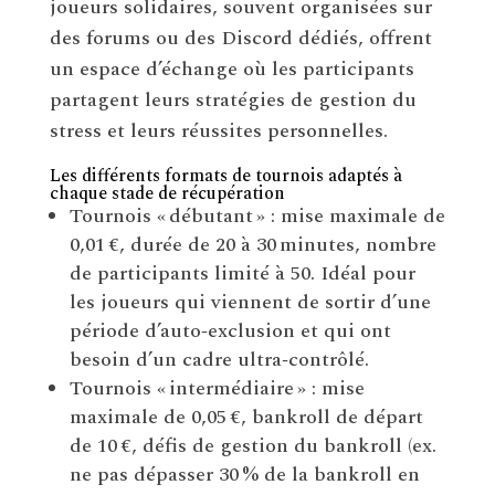
joueurs solidaires, souvent organisées sur
des forums ou des Discord dédiés, offrent
un espace d’échange où les participants
partagent leurs stratégies de gestion du
stress et leurs réussites personnelles.
Les différents formats de tournois adaptés à
chaque stade de récupération
Tournois « débutant » : mise maximale de
0,01 €, durée de 20 à 30 minutes, nombre
de participants limité à 50. Idéal pour
les joueurs qui viennent de sortir d’une
période d’auto‑exclusion et qui ont
besoin d’un cadre ultra‑contrôlé.
Tournois « intermédiaire » : mise
maximale de 0,05 €, bankroll de départ
de 10 €, défis de gestion du bankroll (ex.
ne pas dépasser 30 % de la bankroll en