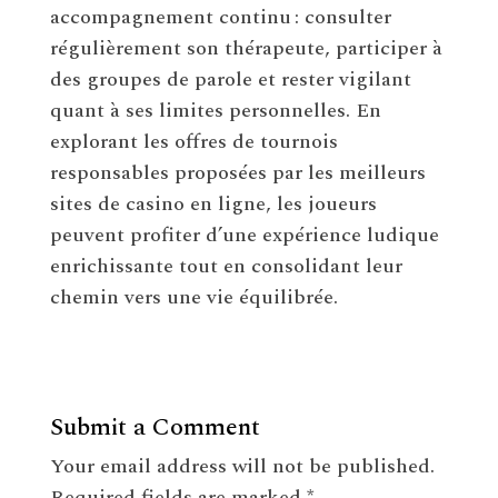
accompagnement continu : consulter
régulièrement son thérapeute, participer à
des groupes de parole et rester vigilant
quant à ses limites personnelles. En
explorant les offres de tournois
responsables proposées par les meilleurs
sites de casino en ligne, les joueurs
peuvent profiter d’une expérience ludique
enrichissante tout en consolidant leur
chemin vers une vie équilibrée.
Submit a Comment
Your email address will not be published.
Required fields are marked
*