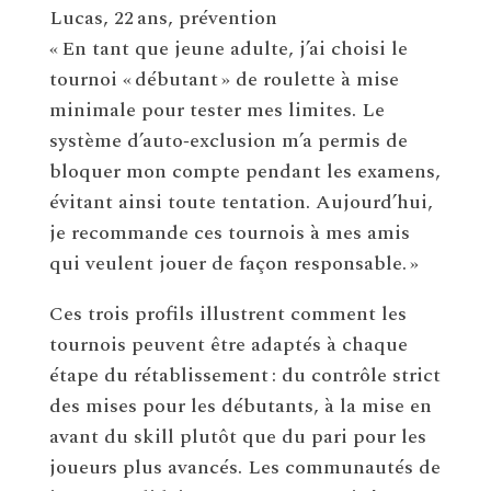
Lucas, 22 ans, prévention
« En tant que jeune adulte, j’ai choisi le
tournoi « débutant » de roulette à mise
minimale pour tester mes limites. Le
système d’auto‑exclusion m’a permis de
bloquer mon compte pendant les examens,
évitant ainsi toute tentation. Aujourd’hui,
je recommande ces tournois à mes amis
qui veulent jouer de façon responsable. »
Ces trois profils illustrent comment les
tournois peuvent être adaptés à chaque
étape du rétablissement : du contrôle strict
des mises pour les débutants, à la mise en
avant du skill plutôt que du pari pour les
joueurs plus avancés. Les communautés de