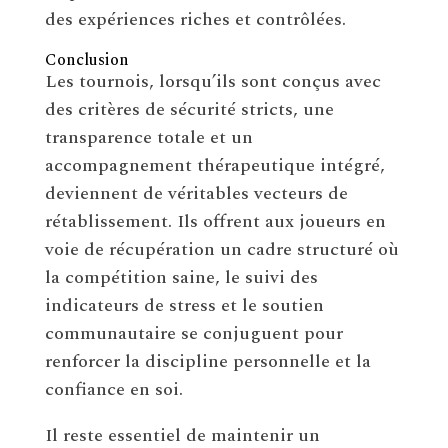
des expériences riches et contrôlées.
Conclusion
Les tournois, lorsqu’ils sont conçus avec
des critères de sécurité stricts, une
transparence totale et un
accompagnement thérapeutique intégré,
deviennent de véritables vecteurs de
rétablissement. Ils offrent aux joueurs en
voie de récupération un cadre structuré où
la compétition saine, le suivi des
indicateurs de stress et le soutien
communautaire se conjuguent pour
renforcer la discipline personnelle et la
confiance en soi.
Il reste essentiel de maintenir un