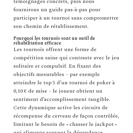
témoignages concrets, puis nous
fournirons un guide pas‑à‑pas pour
participer à un tournoi sans compromettre
son chemin de rétablissement.
Pourquoi les tournois sont un outil de
réhabilitation efficace
Les tournois offrent une forme de
compétition saine qui contraste avec le jeu
solitaire et compulsif. En fixant des
objectifs mesurables – par exemple
atteindre le top 5 d’un tournoi de poker à
0,10 € de mise – le joueur obtient un
sentiment d’accomplissement tangible.
Cette dynamique active les circuits de
récompense du cerveau de façon contrôlée,
limitant le besoin de « chasser le jackpot »
qui alimente souvent la dépendance.