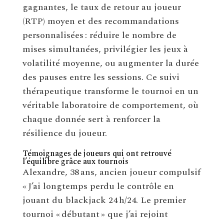
gagnantes, le taux de retour au joueur
(RTP) moyen et des recommandations
personnalisées : réduire le nombre de
mises simultanées, privilégier les jeux à
volatilité moyenne, ou augmenter la durée
des pauses entre les sessions. Ce suivi
thérapeutique transforme le tournoi en un
véritable laboratoire de comportement, où
chaque donnée sert à renforcer la
résilience du joueur.
Témoignages de joueurs qui ont retrouvé
l’équilibre grâce aux tournois
Alexandre, 38 ans, ancien joueur compulsif
« J’ai longtemps perdu le contrôle en
jouant du blackjack 24 h/24. Le premier
tournoi « débutant » que j’ai rejoint