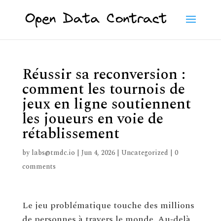
Réussir sa reconversion :
comment les tournois de
jeux en ligne soutiennent
les joueurs en voie de
rétablissement
by
labs@tmdc.io
|
Jun 4, 2026
|
Uncategorized
|
0
comments
Le jeu problématique touche des millions
de personnes à travers le monde. Au‑delà