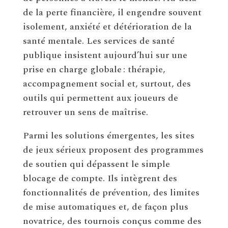
de la perte financière, il engendre souvent
isolement, anxiété et détérioration de la
santé mentale. Les services de santé
publique insistent aujourd’hui sur une
prise en charge globale : thérapie,
accompagnement social et, surtout, des
outils qui permettent aux joueurs de
retrouver un sens de maîtrise.
Parmi les solutions émergentes, les sites
de jeux sérieux proposent des programmes
de soutien qui dépassent le simple
blocage de compte. Ils intègrent des
fonctionnalités de prévention, des limites
de mise automatiques et, de façon plus
novatrice, des tournois conçus comme des