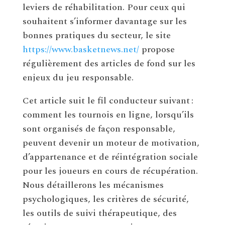
leviers de réhabilitation. Pour ceux qui
souhaitent s’informer davantage sur les
bonnes pratiques du secteur, le site
https://www.basketnews.net/
propose
régulièrement des articles de fond sur les
enjeux du jeu responsable.
Cet article suit le fil conducteur suivant :
comment les tournois en ligne, lorsqu’ils
sont organisés de façon responsable,
peuvent devenir un moteur de motivation,
d’appartenance et de réintégration sociale
pour les joueurs en cours de récupération.
Nous détaillerons les mécanismes
psychologiques, les critères de sécurité,
les outils de suivi thérapeutique, des