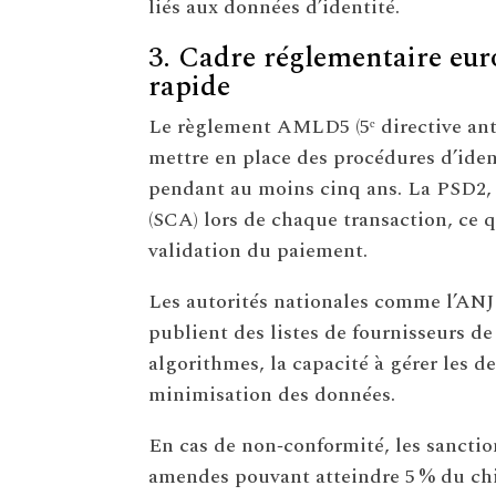
liés aux données d’identité.
3. Cadre réglementaire eur
rapide
Le règlement AMLD5 (5ᵉ directive an
mettre en place des procédures d’iden
pendant au moins cinq ans. La PSD2, q
(SCA) lors de chaque transaction, ce q
validation du paiement.
Les autorités nationales comme l’AN
publient des listes de fournisseurs de
algorithmes, la capacité à gérer les d
minimisation des données.
En cas de non‑conformité, les sanction
amendes pouvant atteindre 5 % du chiff