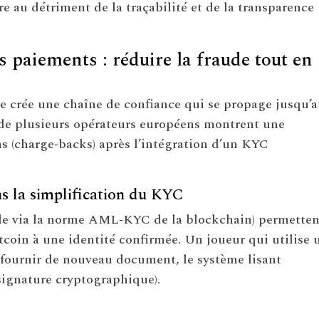
ire au détriment de la traçabilité et de la transparence
es paiements : réduire la fraude tout en
ée crée une chaîne de confiance qui se propage jusqu’
 de plusieurs opérateurs européens montrent une
ns (charge‑backs) après l’intégration d’un KYC
ans la simplification du KYC
mple via la norme AML‑KYC de la blockchain) permetten
tcoin à une identité confirmée. Un joueur qui utilise 
s fournir de nouveau document, le système lisant
signature cryptographique).