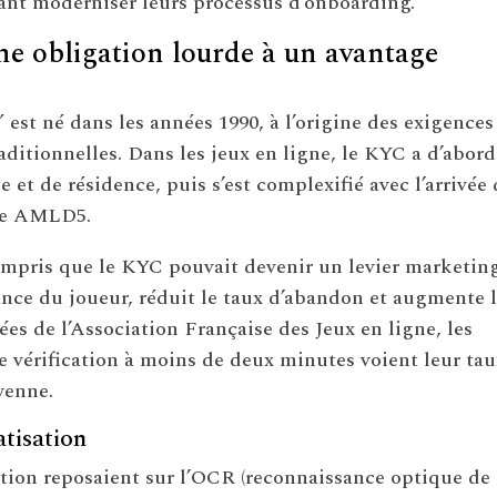
tant moderniser leurs processus d’onboarding.
une obligation lourde à un avantage
st né dans les années 1990, à l’origine des exigences
ditionnelles. Dans les jeux en ligne, le KYC a d’abord
et de résidence, puis s’est complexifié avec l’arrivée 
ive AMLD5.
ompris que le KYC pouvait devenir un levier marketing
ance du joueur, réduit le taux d’abandon et augmente 
nées de l’Association Française des Jeux en ligne, les
e vérification à moins de deux minutes voient leur ta
yenne.
atisation
ation reposaient sur l’OCR (reconnaissance optique de