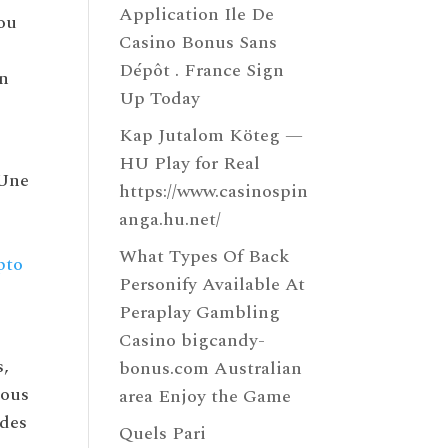
Application Ile De
 ou
Casino Bonus Sans
Dépôt . France Sign
in
Up Today
Kap Jutalom Köteg —
HU Play for Real
 Une
https://www.casinospin
anga.hu.net/
What Types Of Back
pto
Personify Available At
Peraplay Gambling
Casino bigcandy-
s,
bonus.com Australian
Nous
area Enjoy the Game
ides
Quels Pari