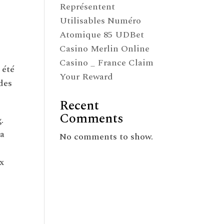
Représentent
Utilisables Numéro
Atomique 85 UDBet
Casino Merlin Online
Casino _ France Claim
 été
Your Reward
des
Recent
Comments
.
la
No comments to show.
ux