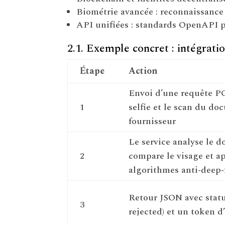
Biométrie avancée : reconnaissance v
API unifiées : standards OpenAPI po
2.1. Exemple concret : intégrati
Étape
Action
Envoi d’une requête P
1
selfie et le scan du do
fournisseur
Le service analyse le 
2
compare le visage et a
algorithmes anti‑deep‑
Retour JSON avec statu
3
rejected) et un token d