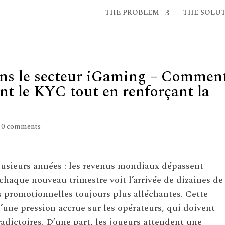
THE PROBLEM
THE SOLU
ans le secteur iGaming – Commen
ent le KYC tout en renforçant la
|
0 comments
usieurs années : les revenus mondiaux dépassent
 chaque nouveau trimestre voit l’arrivée de dizaines de
es promotionnelles toujours plus alléchantes. Cette
une pression accrue sur les opérateurs, qui doivent
adictoires. D’une part, les joueurs attendent une