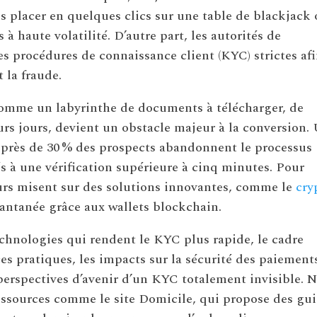
es placer en quelques clics sur une table de blackjack
à haute volatilité. D’autre part, les autorités de
s procédures de connaissance client (KYC) strictes af
 la fraude.
comme un labyrinthe de documents à télécharger, de
ieurs jours, devient un obstacle majeur à la conversion.
e près de 30 % des prospects abandonnent le processus
és à une vérification supérieure à cinq minutes. Pour
urs misent sur des solutions innovantes, comme le
cry
stantanée grâce aux wallets blockchain.
technologies qui rendent le KYC plus rapide, le cadre
s pratiques, les impacts sur la sécurité des paiement
s perspectives d’avenir d’un KYC totalement invisible. 
ssources comme le site Domicile, qui propose des gu