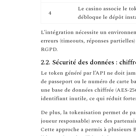
Le casino associe le tok
4
débloque le dépôt ins
L’intégration nécessite un environne
erreurs (timeouts, réponses partielles
RGPD.
2.2. Sécurité des données : chif
Le token généré par l’API ne doit jam
de passeport ou le numéro de carte b
une base de données chiffrée (AES‑256
identifiant inutile, ce qui réduit fort
De plus, la tokenisation permet de part
joueur responsable) avec des partenair
Cette approche a permis à plusieurs B