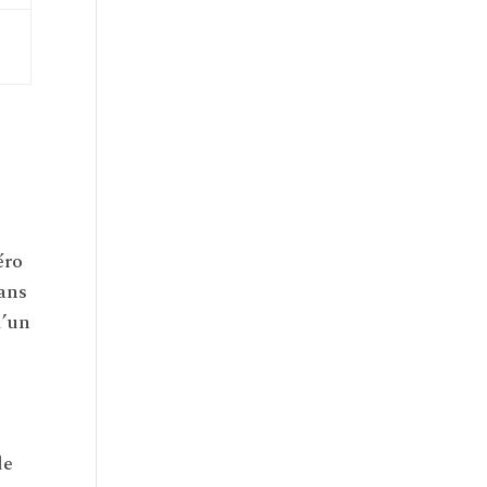
éro
ans
u’un
de