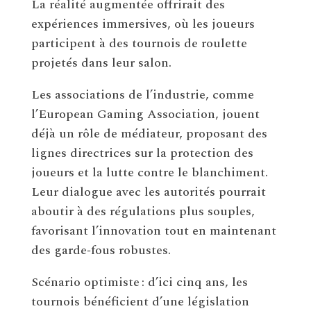
La réalité augmentée offrirait des
expériences immersives, où les joueurs
participent à des tournois de roulette
projetés dans leur salon.
Les associations de l’industrie, comme
l’European Gaming Association, jouent
déjà un rôle de médiateur, proposant des
lignes directrices sur la protection des
joueurs et la lutte contre le blanchiment.
Leur dialogue avec les autorités pourrait
aboutir à des régulations plus souples,
favorisant l’innovation tout en maintenant
des garde‑fous robustes.
Scénario optimiste : d’ici cinq ans, les
tournois bénéficient d’une législation