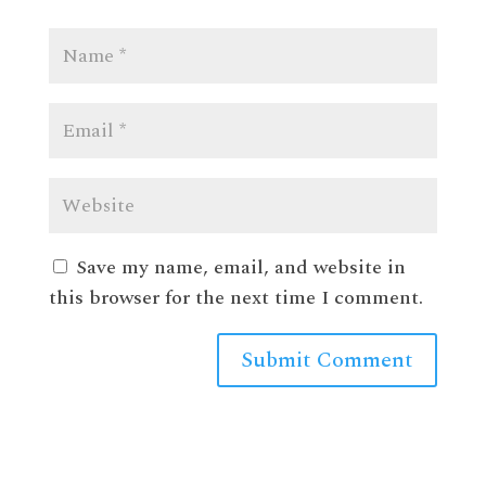
Save my name, email, and website in
this browser for the next time I comment.