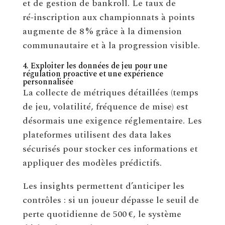
et de gestion de bankroll. Le taux de
ré‑inscription aux championnats à points
augmente de 8 % grâce à la dimension
communautaire et à la progression visible.
4. Exploiter les données de jeu pour une
régulation proactive et une expérience
personnalisée
La collecte de métriques détaillées (temps
de jeu, volatilité, fréquence de mise) est
désormais une exigence réglementaire. Les
plateformes utilisent des data lakes
sécurisés pour stocker ces informations et
appliquer des modèles prédictifs.
Les insights permettent d’anticiper les
contrôles : si un joueur dépasse le seuil de
perte quotidienne de 500 €, le système