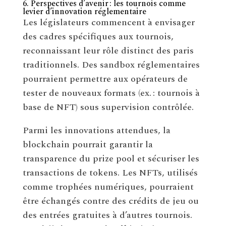
6. Perspectives d’avenir : les tournois comme
levier d’innovation réglementaire
Les législateurs commencent à envisager
des cadres spécifiques aux tournois,
reconnaissant leur rôle distinct des paris
traditionnels. Des sandbox réglementaires
pourraient permettre aux opérateurs de
tester de nouveaux formats (ex. : tournois à
base de NFT) sous supervision contrôlée.
Parmi les innovations attendues, la
blockchain pourrait garantir la
transparence du prize pool et sécuriser les
transactions de tokens. Les NFTs, utilisés
comme trophées numériques, pourraient
être échangés contre des crédits de jeu ou
des entrées gratuites à d’autres tournois.