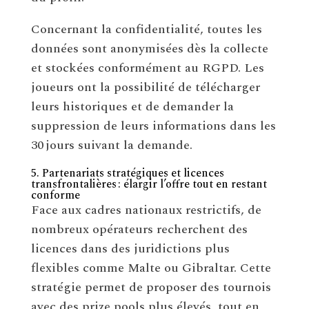
Concernant la confidentialité, toutes les
données sont anonymisées dès la collecte
et stockées conformément au RGPD. Les
joueurs ont la possibilité de télécharger
leurs historiques et de demander la
suppression de leurs informations dans les
30 jours suivant la demande.
5. Partenariats stratégiques et licences
transfrontalières : élargir l’offre tout en restant
conforme
Face aux cadres nationaux restrictifs, de
nombreux opérateurs recherchent des
licences dans des juridictions plus
flexibles comme Malte ou Gibraltar. Cette
stratégie permet de proposer des tournois
avec des prize pools plus élevés, tout en