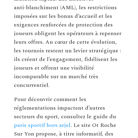
anti‑blanchiment (AML), les restrictions
imposées sur les bonus d’accueil et les
exigences renforcées de protection des
joueurs obligent les opérateurs à repenser
leurs offres. Au cœur de cette évolution,
les tournois restent un levier stratégique :
ils créent de l’engagement, fidélisent les
joueurs et offrent une visibilité
incomparable sur un marché très
concurrentiel.
Pour découvrir comment les
réglementations impactent d’autres
secteurs du sport, consultez le guide du
paris sportif hors arjel
. Le site Ot Roche
Sur Yon propose, à titre informatif, des