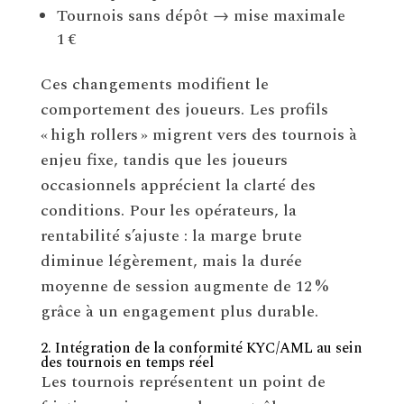
Tournois sans dépôt → mise maximale
1 €
Ces changements modifient le
comportement des joueurs. Les profils
« high rollers » migrent vers des tournois à
enjeu fixe, tandis que les joueurs
occasionnels apprécient la clarté des
conditions. Pour les opérateurs, la
rentabilité s’ajuste : la marge brute
diminue légèrement, mais la durée
moyenne de session augmente de 12 %
grâce à un engagement plus durable.
2. Intégration de la conformité KYC/AML au sein
des tournois en temps réel
Les tournois représentent un point de