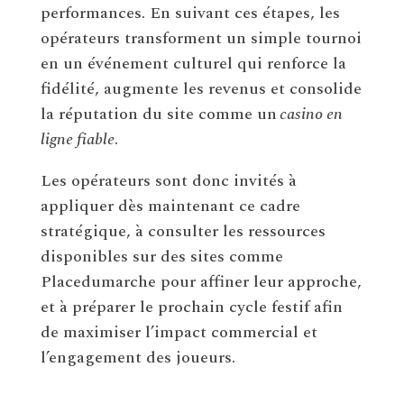
performances. En suivant ces étapes, les
opérateurs transforment un simple tournoi
en un événement culturel qui renforce la
fidélité, augmente les revenus et consolide
la réputation du site comme un
casino en
ligne fiable
.
Les opérateurs sont donc invités à
appliquer dès maintenant ce cadre
stratégique, à consulter les ressources
disponibles sur des sites comme
Placedumarche pour affiner leur approche,
et à préparer le prochain cycle festif afin
de maximiser l’impact commercial et
l’engagement des joueurs.