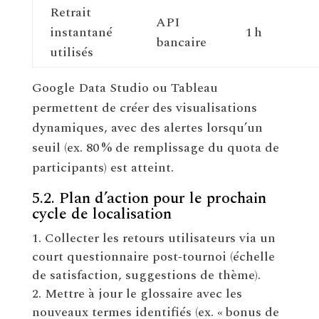
Retrait
API
instantané
1 h
bancaire
utilisés
Google Data Studio ou Tableau
permettent de créer des visualisations
dynamiques, avec des alertes lorsqu’un
seuil (ex. 80 % de remplissage du quota de
participants) est atteint.
5.2. Plan d’action pour le prochain
cycle de localisation
Collecter les retours utilisateurs via un
court questionnaire post‑tournoi (échelle
de satisfaction, suggestions de thème).
Mettre à jour le glossaire avec les
nouveaux termes identifiés (ex. « bonus de