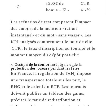
« 500 € de
CTR
C
bonus + 🎊 »
4,5 %
Les scénarios de test comparent l’impact
des emojis, de la mention « retrait
instantané » et du mot « sans wager ». Les
KPI analysés comprennent le taux de clic
(CTR), le taux d’inscription au tournoi et le
montant moyen du dépôt post‑clic.
4. Gestion de la conformité légale et de la
protection des joueurs pendant les fêtes
En France, la régulation de l’ANJ impose
une transparence totale sur les prix, le
RNG et le calcul du RTP. Les tournois
doivent publier un tableau des gains,
préciser le taux de redistribution et