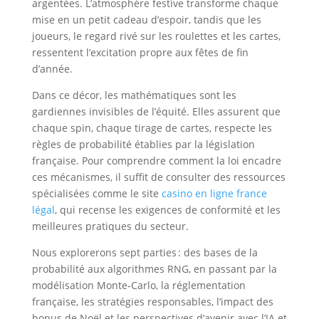
argentées. L’atmosphère festive transforme chaque
mise en un petit cadeau d’espoir, tandis que les
joueurs, le regard rivé sur les roulettes et les cartes,
ressentent l’excitation propre aux fêtes de fin
d’année.
Dans ce décor, les mathématiques sont les
gardiennes invisibles de l’équité. Elles assurent que
chaque spin, chaque tirage de cartes, respecte les
règles de probabilité établies par la législation
française. Pour comprendre comment la loi encadre
ces mécanismes, il suffit de consulter des ressources
spécialisées comme le site
casino en ligne france
légal
, qui recense les exigences de conformité et les
meilleures pratiques du secteur.
Nous explorerons sept parties : des bases de la
probabilité aux algorithmes RNG, en passant par la
modélisation Monte‑Carlo, la réglementation
française, les stratégies responsables, l’impact des
bonus de Noël et les perspectives d’avenir avec l’IA et