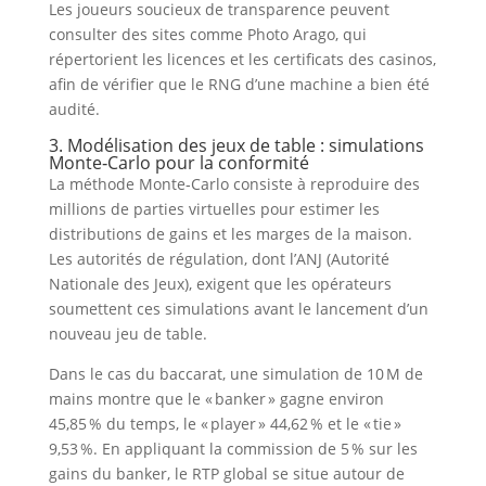
Les joueurs soucieux de transparence peuvent
consulter des sites comme Photo Arago, qui
répertorient les licences et les certificats des casinos,
afin de vérifier que le RNG d’une machine a bien été
audité.
3. Modélisation des jeux de table : simulations
Monte‑Carlo pour la conformité
La méthode Monte‑Carlo consiste à reproduire des
millions de parties virtuelles pour estimer les
distributions de gains et les marges de la maison.
Les autorités de régulation, dont l’ANJ (Autorité
Nationale des Jeux), exigent que les opérateurs
soumettent ces simulations avant le lancement d’un
nouveau jeu de table.
Dans le cas du baccarat, une simulation de 10 M de
mains montre que le « banker » gagne environ
45,85 % du temps, le « player » 44,62 % et le « tie »
9,53 %. En appliquant la commission de 5 % sur les
gains du banker, le RTP global se situe autour de