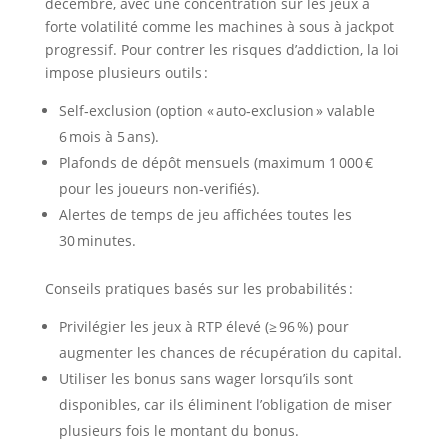
décembre, avec une concentration sur les jeux à
forte volatilité comme les machines à sous à jackpot
progressif. Pour contrer les risques d’addiction, la loi
impose plusieurs outils :
Self‑exclusion (option « auto‑exclusion » valable
6 mois à 5 ans).
Plafonds de dépôt mensuels (maximum 1 000 €
pour les joueurs non‑verifiés).
Alertes de temps de jeu affichées toutes les
30 minutes.
Conseils pratiques basés sur les probabilités :
Privilégier les jeux à RTP élevé (≥ 96 %) pour
augmenter les chances de récupération du capital.
Utiliser les bonus sans wager lorsqu’ils sont
disponibles, car ils éliminent l’obligation de miser
plusieurs fois le montant du bonus.