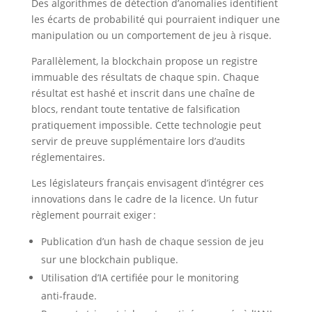
Des algorithmes de détection d’anomalies identifient
les écarts de probabilité qui pourraient indiquer une
manipulation ou un comportement de jeu à risque.
Parallèlement, la blockchain propose un registre
immuable des résultats de chaque spin. Chaque
résultat est hashé et inscrit dans une chaîne de
blocs, rendant toute tentative de falsification
pratiquement impossible. Cette technologie peut
servir de preuve supplémentaire lors d’audits
réglementaires.
Les législateurs français envisagent d’intégrer ces
innovations dans le cadre de la licence. Un futur
règlement pourrait exiger :
Publication d’un hash de chaque session de jeu
sur une blockchain publique.
Utilisation d’IA certifiée pour le monitoring
anti‑fraude.