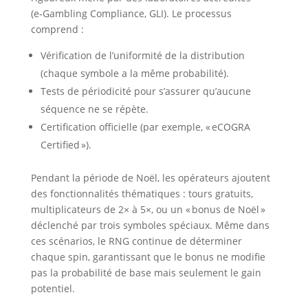
(e‑Gambling Compliance, GLI). Le processus
comprend :
Vérification de l’uniformité de la distribution
(chaque symbole a la même probabilité).
Tests de périodicité pour s’assurer qu’aucune
séquence ne se répète.
Certification officielle (par exemple, « eCOGRA
Certified »).
Pendant la période de Noël, les opérateurs ajoutent
des fonctionnalités thématiques : tours gratuits,
multiplicateurs de 2× à 5×, ou un « bonus de Noël »
déclenché par trois symboles spéciaux. Même dans
ces scénarios, le RNG continue de déterminer
chaque spin, garantissant que le bonus ne modifie
pas la probabilité de base mais seulement le gain
potentiel.