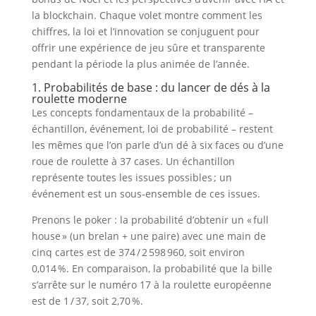
la blockchain. Chaque volet montre comment les
chiffres, la loi et l’innovation se conjuguent pour
offrir une expérience de jeu sûre et transparente
pendant la période la plus animée de l’année.
1. Probabilités de base : du lancer de dés à la
roulette moderne
Les concepts fondamentaux de la probabilité –
échantillon, événement, loi de probabilité – restent
les mêmes que l’on parle d’un dé à six faces ou d’une
roue de roulette à 37 cases. Un échantillon
représente toutes les issues possibles ; un
événement est un sous‑ensemble de ces issues.
Prenons le poker : la probabilité d’obtenir un « full
house » (un brelan + une paire) avec une main de
cinq cartes est de 374 / 2 598 960, soit environ
0,014 %. En comparaison, la probabilité que la bille
s’arrête sur le numéro 17 à la roulette européenne
est de 1 / 37, soit 2,70 %.