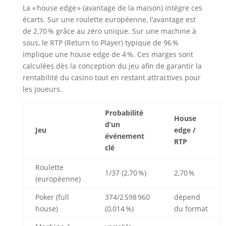
La « house edge » (avantage de la maison) intègre ces
écarts. Sur une roulette européenne, l’avantage est
de 2,70 % grâce au zéro unique. Sur une machine à
sous, le RTP (Return to Player) typique de 96 %
implique une house edge de 4 %. Ces marges sont
calculées dès la conception du jeu afin de garantir la
rentabilité du casino tout en restant attractives pour
les joueurs.
Probabilité
House
d’un
Jeu
edge /
événement
RTP
clé
Roulette
1/37 (2,70 %)
2,70 %
(européenne)
Poker (full
374/2 598 960
dépend
house)
(0,014 %)
du format