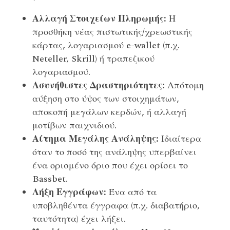
Αλλαγή Στοιχείων Πληρωμής:
Η
προσθήκη νέας πιστωτικής/χρεωστικής
κάρτας, λογαριασμού e-wallet (π.χ.
Neteller, Skrill) ή τραπεζικού
λογαριασμού.
Ασυνήθιστες Δραστηριότητες:
Απότομη
αύξηση στο ύψος των στοιχημάτων,
αποκοπή μεγάλων κερδών, ή αλλαγή
μοτίβων παιχνιδιού.
Αίτημα Μεγάλης Ανάληψης:
Ιδιαίτερα
όταν το ποσό της ανάληψης υπερβαίνει
ένα ορισμένο όριο που έχει ορίσει το
Bassbet.
Λήξη Εγγράφων:
Ένα από τα
υποβληθέντα έγγραφα (π.χ. διαβατήριο,
ταυτότητα) έχει λήξει.