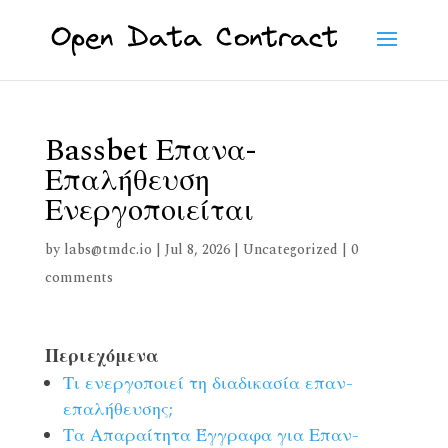
Bassbet Επανα-
Επαλήθευση
Ενεργοποιείται
by
labs@tmdc.io
|
Jul 8, 2026
|
Uncategorized
|
0
comments
Περιεχόμενα
Τι ενεργοποιεί τη διαδικασία επαν-
επαλήθευσης;
Τα Απαραίτητα Έγγραφα για Επαν-