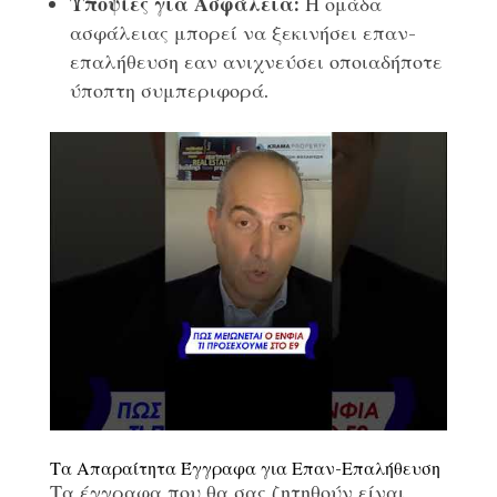
Υποψίες για Ασφάλεια:
Η ομάδα
ασφάλειας μπορεί να ξεκινήσει επαν-
επαλήθευση εαν ανιχνεύσει οποιαδήποτε
ύποπτη συμπεριφορά.
Τα Απαραίτητα Έγγραφα για Επαν-Επαλήθευση
Τα έγγραφα που θα σας ζητηθούν είναι