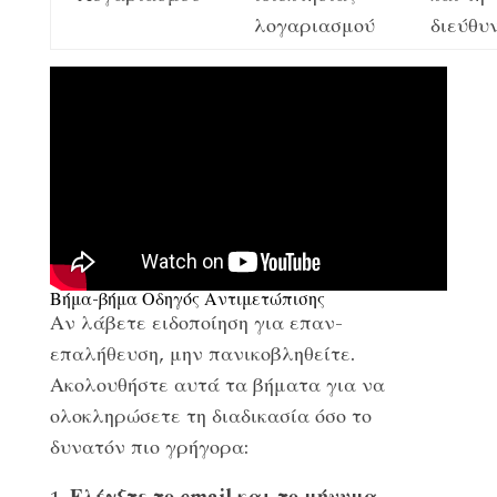
λογαριασμού
διεύθυν
Βήμα-βήμα Οδηγός Αντιμετώπισης
Αν λάβετε ειδοποίηση για επαν-
επαλήθευση, μην πανικοβληθείτε.
Ακολουθήστε αυτά τα βήματα για να
ολοκληρώσετε τη διαδικασία όσο το
δυνατόν πιο γρήγορα: