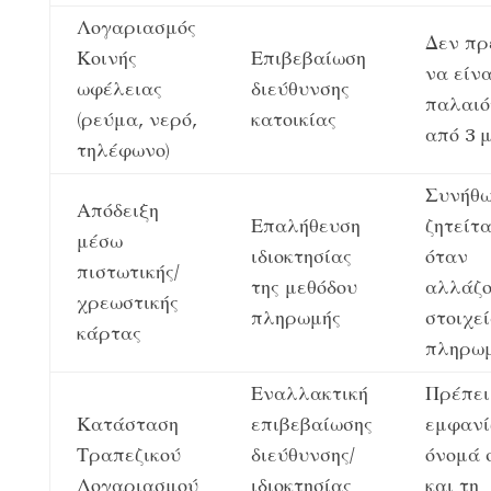
Λογαριασμός
Δεν πρ
Κοινής
Επιβεβαίωση
να είνα
ωφέλειας
διεύθυνσης
παλαιό
(ρεύμα, νερό,
κατοικίας
από 3 μ
τηλέφωνο)
Συνήθω
Απόδειξη
Επαλήθευση
ζητείτα
μέσω
ιδιοκτησίας
όταν
πιστωτικής/
της μεθόδου
αλλάζο
χρεωστικής
πληρωμής
στοιχε
κάρτας
πληρωμ
Εναλλακτική
Πρέπει
Κατάσταση
επιβεβαίωσης
εμφανί
Τραπεζικού
διεύθυνσης/
όνομά 
Λογαριασμού
ιδιοκτησίας
και τη