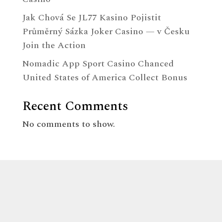
Jak Chová Se JL77 Kasino Pojistit
Průměrný Sázka Joker Casino — v Česku
Join the Action
Nomadic App Sport Casino Chanced
United States of America Collect Bonus
Recent Comments
No comments to show.