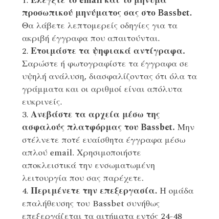
Ελέγξτε το email και το μήνυμα
προσωπικού μηνύματος σας στο Bassbet.
Θα λάβετε λεπτομερείς οδηγίες για τα
ακριβή έγγραφα που απαιτούνται.
Ετοιμάστε τα ψηφιακά αντίγραφα.
Σαρώστε ή φωτογραφίστε τα έγγραφα σε
υψηλή ανάλυση, διασφαλίζοντας ότι όλα τα
γράμματα και οι αριθμοί είναι απόλυτα
ευκρινείς.
Ανεβάστε τα αρχεία μέσω της
ασφαλούς πλατφόρμας του Bassbet.
Μην
στέλνετε ποτέ ευαίσθητα έγγραφα μέσω
απλού email. Χρησιμοποιήστε
αποκλειστικά την ενσωματωμένη
λειτουργία που σας παρέχετε.
Περιμένετε την επεξεργασία.
Η ομάδα
επαλήθευσης του Bassbet συνήθως
επεξεργάζεται τα αιτήματα εντός 24-48