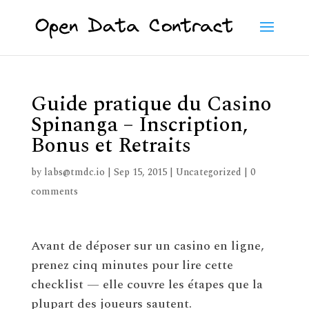
Guide pratique du Casino
Spinanga – Inscription,
Bonus et Retraits
by
labs@tmdc.io
|
Sep 15, 2015
|
Uncategorized
|
0
comments
Avant de déposer sur un casino en ligne,
prenez cinq minutes pour lire cette
checklist — elle couvre les étapes que la
plupart des joueurs sautent.