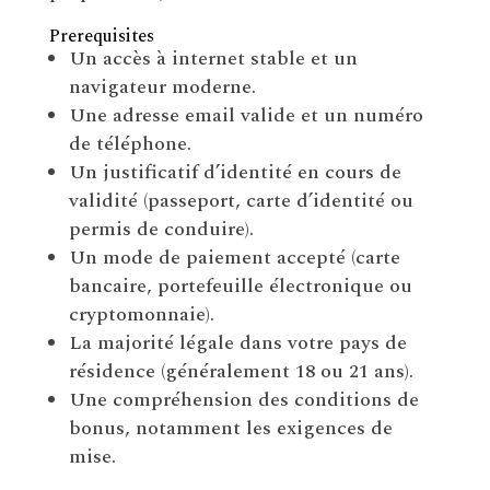
Prerequisites
Un accès à internet stable et un
navigateur moderne.
Une adresse email valide et un numéro
de téléphone.
Un justificatif d’identité en cours de
validité (passeport, carte d’identité ou
permis de conduire).
Un mode de paiement accepté (carte
bancaire, portefeuille électronique ou
cryptomonnaie).
La majorité légale dans votre pays de
résidence (généralement 18 ou 21 ans).
Une compréhension des conditions de
bonus, notamment les exigences de
mise.