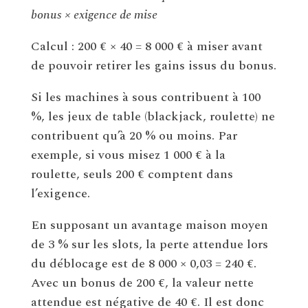
bonus × exigence de mise
Calcul : 200 € × 40 = 8 000 € à miser avant
de pouvoir retirer les gains issus du bonus.
Si les machines à sous contribuent à 100
%, les jeux de table (blackjack, roulette) ne
contribuent qu’à 20 % ou moins. Par
exemple, si vous misez 1 000 € à la
roulette, seuls 200 € comptent dans
l’exigence.
En supposant un avantage maison moyen
de 3 % sur les slots, la perte attendue lors
du déblocage est de 8 000 × 0,03 = 240 €.
Avec un bonus de 200 €, la valeur nette
attendue est négative de 40 €. Il est donc