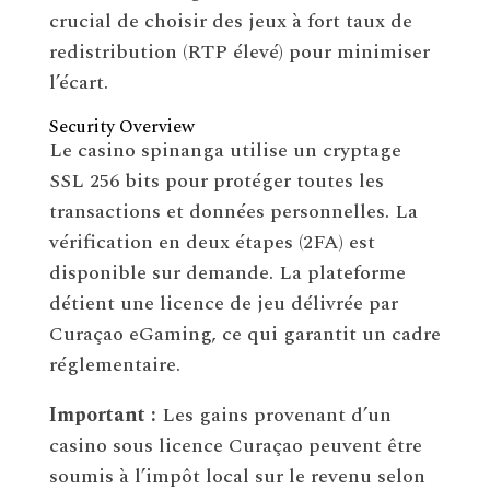
crucial de choisir des jeux à fort taux de
redistribution (RTP élevé) pour minimiser
l’écart.
Security Overview
Le casino spinanga utilise un cryptage
SSL 256 bits pour protéger toutes les
transactions et données personnelles. La
vérification en deux étapes (2FA) est
disponible sur demande. La plateforme
détient une licence de jeu délivrée par
Curaçao eGaming, ce qui garantit un cadre
réglementaire.
Important :
Les gains provenant d’un
casino sous licence Curaçao peuvent être
soumis à l’impôt local sur le revenu selon