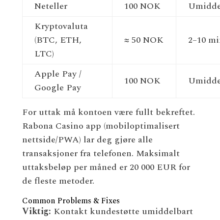
Neteller
100 NOK
Umidde
Kryptovaluta
(BTC, ETH,
≈ 50 NOK
2–10 mi
LTC)
Apple Pay /
100 NOK
Umidde
Google Pay
For uttak må kontoen være fullt bekreftet.
Rabona Casino app (mobiloptimalisert
nettside/PWA) lar deg gjøre alle
transaksjoner fra telefonen. Maksimalt
uttaksbeløp per måned er 20 000 EUR for
de fleste metoder.
Common Problems & Fixes
Viktig:
Kontakt kundestøtte umiddelbart