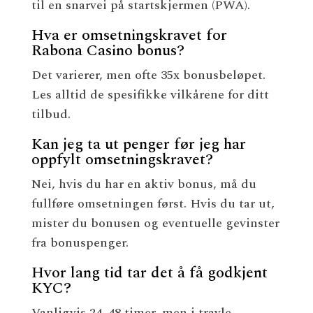
til en snarvei på startskjermen (PWA).
Hva er omsetningskravet for
Rabona Casino bonus?
Det varierer, men ofte 35x bonusbeløpet.
Les alltid de spesifikke vilkårene for ditt
tilbud.
Kan jeg ta ut penger før jeg har
oppfylt omsetningskravet?
Nei, hvis du har en aktiv bonus, må du
fullføre omsetningen først. Hvis du tar ut,
mister du bonusen og eventuelle gevinster
fra bonuspenger.
Hvor lang tid tar det å få godkjent
KYC?
Vanligvis 24–48 timer, men i travle