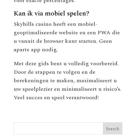
voor exacte percentages.
Kan ik via mobiel spelen?
Skyhills casino heeft een mobiel-
geoptimaliseerde website en een PWA die
u vanuit de browser kunt starten. Geen
aparte app nodig.
Met deze gids bent u volledig voorbereid.
Door de stappen te volgen en de
berekeningen te maken, maximaliseert u
uw speelplezier en minimaliseert u risico’s.
Veel succes en speel verantwoord!
Search