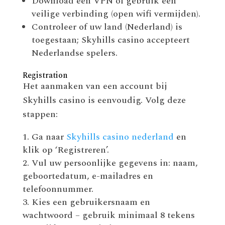
Download een VPN of gebruik een
veilige verbinding (open wifi vermijden).
Controleer of uw land (Nederland) is
toegestaan; Skyhills casino accepteert
Nederlandse spelers.
Registration
Het aanmaken van een account bij
Skyhills casino is eenvoudig. Volg deze
stappen:
Ga naar
Skyhills casino nederland
en
klik op ‘Registreren’.
Vul uw persoonlijke gegevens in: naam,
geboortedatum, e-mailadres en
telefoonnummer.
Kies een gebruikersnaam en
wachtwoord – gebruik minimaal 8 tekens