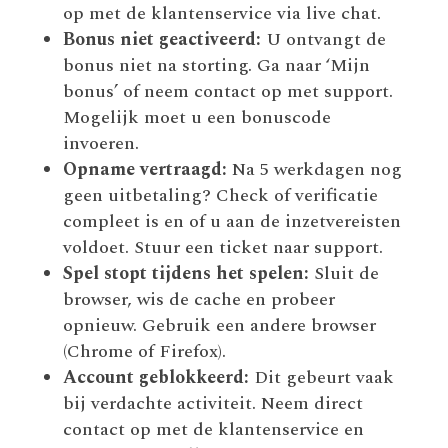
op met de klantenservice via live chat.
Bonus niet geactiveerd:
U ontvangt de
bonus niet na storting. Ga naar ‘Mijn
bonus’ of neem contact op met support.
Mogelijk moet u een bonuscode
invoeren.
Opname vertraagd:
Na 5 werkdagen nog
geen uitbetaling? Check of verificatie
compleet is en of u aan de inzetvereisten
voldoet. Stuur een ticket naar support.
Spel stopt tijdens het spelen:
Sluit de
browser, wis de cache en probeer
opnieuw. Gebruik een andere browser
(Chrome of Firefox).
Account geblokkeerd:
Dit gebeurt vaak
bij verdachte activiteit. Neem direct
contact op met de klantenservice en