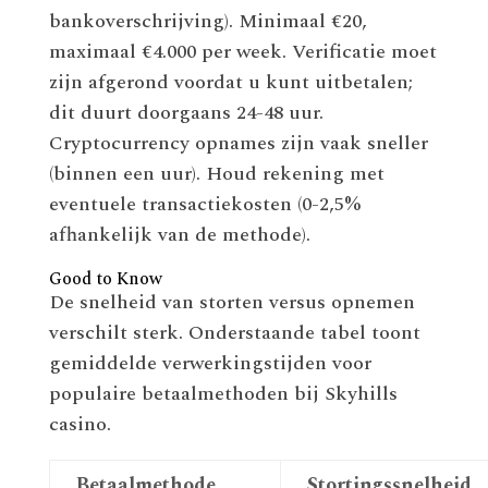
bankoverschrijving). Minimaal €20,
maximaal €4.000 per week. Verificatie moet
zijn afgerond voordat u kunt uitbetalen;
dit duurt doorgaans 24-48 uur.
Cryptocurrency opnames zijn vaak sneller
(binnen een uur). Houd rekening met
eventuele transactiekosten (0-2,5%
afhankelijk van de methode).
Good to Know
De snelheid van storten versus opnemen
verschilt sterk. Onderstaande tabel toont
gemiddelde verwerkingstijden voor
populaire betaalmethoden bij Skyhills
casino.
Betaalmethode
Stortingssnelheid