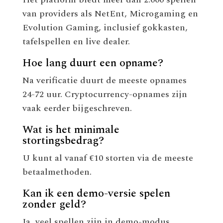
van providers als NetEnt, Microgaming en
Evolution Gaming, inclusief gokkasten,
tafelspellen en live dealer.
Hoe lang duurt een opname?
Na verificatie duurt de meeste opnames
24-72 uur. Cryptocurrency-opnames zijn
vaak eerder bijgeschreven.
Wat is het minimale
stortingsbedrag?
U kunt al vanaf €10 storten via de meeste
betaalmethoden.
Kan ik een demo-versie spelen
zonder geld?
Ja, veel spellen zijn in demo-modus