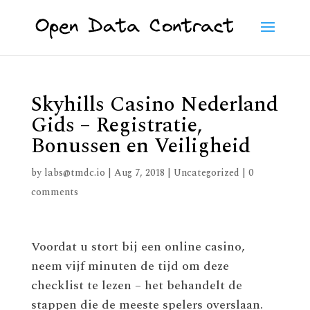
Skyhills Casino Nederland
Gids – Registratie,
Bonussen en Veiligheid
by
labs@tmdc.io
|
Aug 7, 2018
|
Uncategorized
|
0
comments
Voordat u stort bij een online casino,
neem vijf minuten de tijd om deze
checklist te lezen – het behandelt de
stappen die de meeste spelers overslaan.