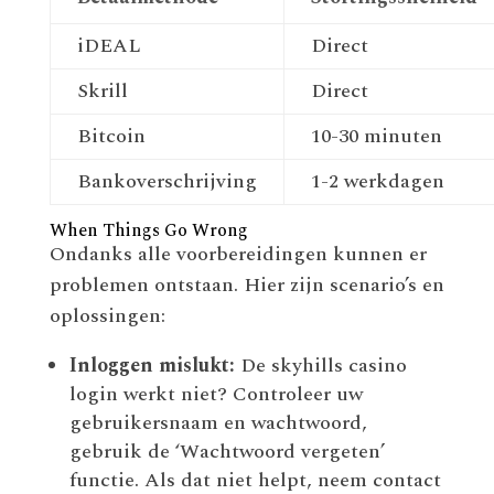
iDEAL
Direct
Skrill
Direct
Bitcoin
10-30 minuten
Bankoverschrijving
1-2 werkdagen
When Things Go Wrong
Ondanks alle voorbereidingen kunnen er
problemen ontstaan. Hier zijn scenario’s en
oplossingen:
Inloggen mislukt:
De skyhills casino
login werkt niet? Controleer uw
gebruikersnaam en wachtwoord,
gebruik de ‘Wachtwoord vergeten’
functie. Als dat niet helpt, neem contact