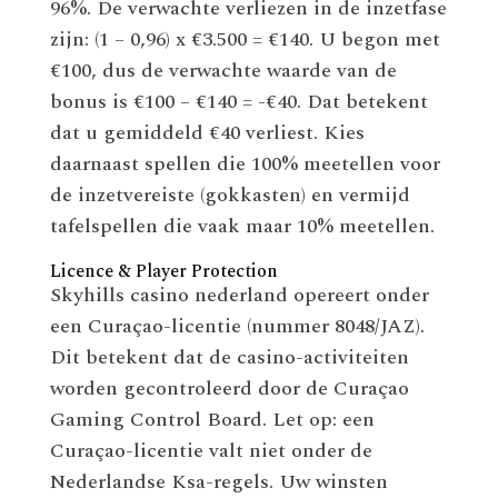
96%. De verwachte verliezen in de inzetfase
zijn: (1 – 0,96) x €3.500 = €140. U begon met
€100, dus de verwachte waarde van de
bonus is €100 – €140 = -€40. Dat betekent
dat u gemiddeld €40 verliest. Kies
daarnaast spellen die 100% meetellen voor
de inzetvereiste (gokkasten) en vermijd
tafelspellen die vaak maar 10% meetellen.
Licence & Player Protection
Skyhills casino nederland opereert onder
een Curaçao-licentie (nummer 8048/JAZ).
Dit betekent dat de casino-activiteiten
worden gecontroleerd door de Curaçao
Gaming Control Board. Let op: een
Curaçao-licentie valt niet onder de
Nederlandse Ksa-regels. Uw winsten