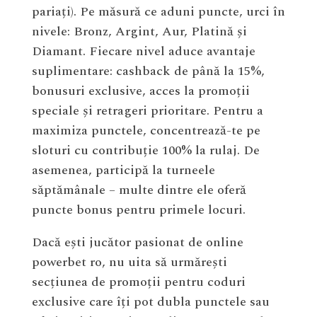
pariați). Pe măsură ce aduni puncte, urci în
nivele: Bronz, Argint, Aur, Platină și
Diamant. Fiecare nivel aduce avantaje
suplimentare: cashback de până la 15%,
bonusuri exclusive, acces la promoții
speciale și retrageri prioritare. Pentru a
maximiza punctele, concentrează-te pe
sloturi cu contribuție 100% la rulaj. De
asemenea, participă la turneele
săptămânale – multe dintre ele oferă
puncte bonus pentru primele locuri.
Dacă ești jucător pasionat de online
powerbet ro, nu uita să urmărești
secțiunea de promoții pentru coduri
exclusive care îți pot dubla punctele sau