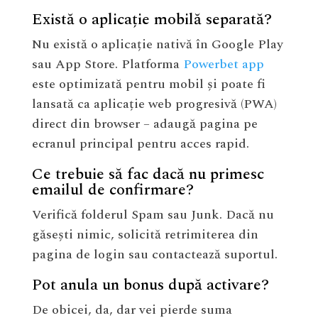
Există o aplicație mobilă separată?
Nu există o aplicație nativă în Google Play
sau App Store. Platforma
Powerbet app
este optimizată pentru mobil și poate fi
lansată ca aplicație web progresivă (PWA)
direct din browser – adaugă pagina pe
ecranul principal pentru acces rapid.
Ce trebuie să fac dacă nu primesc
emailul de confirmare?
Verifică folderul Spam sau Junk. Dacă nu
găsești nimic, solicită retrimiterea din
pagina de login sau contactează suportul.
Pot anula un bonus după activare?
De obicei, da, dar vei pierde suma