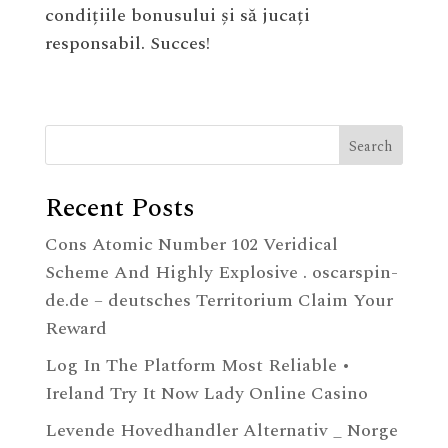
condițiile bonusului și să jucați
responsabil. Succes!
Search
Recent Posts
Cons Atomic Number 102 Veridical
Scheme And Highly Explosive . oscarspin-
de.de – deutsches Territorium Claim Your
Reward
Log In The Platform Most Reliable •
Ireland Try It Now Lady Online Casino
Levende Hovedhandler Alternativ _ Norge