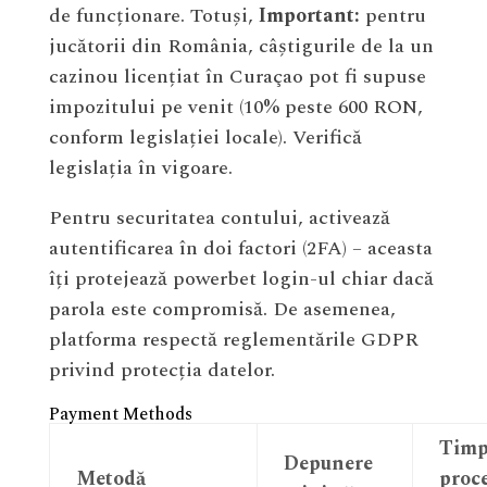
de funcționare. Totuși,
Important:
pentru
jucătorii din România, câștigurile de la un
cazinou licențiat în Curaçao pot fi supuse
impozitului pe venit (10% peste 600 RON,
conform legislației locale). Verifică
legislația în vigoare.
Pentru securitatea contului, activează
autentificarea în doi factori (2FA) – aceasta
îți protejează powerbet login-ul chiar dacă
parola este compromisă. De asemenea,
platforma respectă reglementările GDPR
privind protecția datelor.
Payment Methods
Timp
Depunere
Metodă
proc